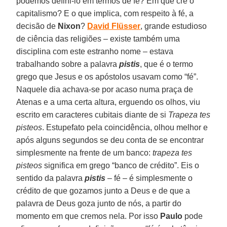
podemos defini-lo em termos de fé? Em que crê o
capitalismo? E o que implica, com respeito à fé, a
decisão de
Nixon
?
David Flüsser
, grande estudioso
de ciência das religiões – existe também uma
disciplina com este estranho nome – estava
trabalhando sobre a palavra
pistis
, que é o termo
grego que Jesus e os apóstolos usavam como “fé”.
Naquele dia achava-se por acaso numa praça de
Atenas e a uma certa altura, erguendo os olhos, viu
escrito em caracteres cubitais diante de si
Trapeza tes
pisteos
. Estupefato pela coincidência, olhou melhor e
após alguns segundos se deu conta de se encontrar
simplesmente na frente de um banco:
trapeza tes
pisteos
significa em grego “banco de crédito”. Eis o
sentido da palavra
pistis
– fé – é simplesmente o
crédito de que gozamos junto a Deus e de que a
palavra de Deus goza junto de nós, a partir do
momento em que cremos nela. Por isso
Paulo
pode