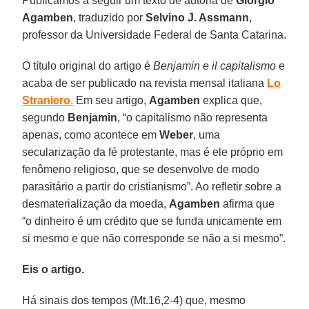
Publicamos a seguir um texto de autoria de
Giorgio
Agamben
, traduzido por
Selvino J. Assmann
,
professor da Universidade Federal de Santa Catarina.
O título original do artigo é
Benjamin e il capitalismo
e
acaba de ser publicado na revista mensal italiana
Lo
Straniero
.
Em seu artigo,
Agamben
explica que,
segundo
Benjamin
, “o capitalismo não representa
apenas, como acontece em
Weber
, uma
secularização da fé protestante, mas é ele próprio em
fenômeno religioso, que se desenvolve de modo
parasitário a partir do cristianismo”. Ao refletir sobre a
desmaterialização da moeda,
Agamben
afirma que
“o dinheiro é um crédito que se funda unicamente em
si mesmo e que não corresponde se não a si mesmo”.
Eis o artigo.
Há sinais dos tempos (Mt.16,2-4) que, mesmo