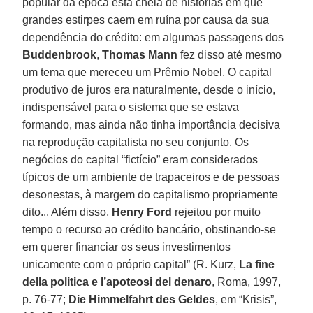
popular da época está cheia de histórias em que
grandes estirpes caem em ruína por causa da sua
dependência do crédito: em algumas passagens dos
Buddenbrook
,
Thomas Mann
fez disso até mesmo
um tema que mereceu um Prêmio Nobel. O capital
produtivo de juros era naturalmente, desde o início,
indispensável para o sistema que se estava
formando, mas ainda não tinha importância decisiva
na reprodução capitalista no seu conjunto. Os
negócios do capital “fictício” eram considerados
típicos de um ambiente de trapaceiros e de pessoas
desonestas, à margem do capitalismo propriamente
dito... Além disso,
Henry Ford
rejeitou por muito
tempo o recurso ao crédito bancário, obstinando-se
em querer financiar os seus investimentos
unicamente com o próprio capital” (R. Kurz,
La fine
della politica e l’apoteosi del denaro
, Roma, 1997,
p. 76-77;
Die Himmelfahrt des Geldes
, em “Krisis”,