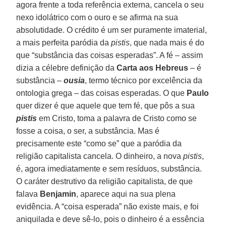
agora frente a toda referência externa, cancela o seu
nexo idolátrico com o ouro e se afirma na sua
absolutidade. O crédito é um ser puramente imaterial,
a mais perfeita paródia da
pistis
, que nada mais é do
que “substância das coisas esperadas”. A fé – assim
dizia a célebre definição da
Carta aos Hebreus
– é
substância –
ousia
, termo técnico por excelência da
ontologia grega – das coisas esperadas. O que
Paulo
quer dizer é que aquele que tem fé, que pôs a sua
pistis
em Cristo, toma a palavra de Cristo como se
fosse a coisa, o ser, a substância. Mas é
precisamente este “como se” que a paródia da
religião capitalista cancela. O dinheiro, a nova
pistis
,
é, agora imediatamente e sem resíduos, substância.
O caráter destrutivo da religião capitalista, de que
falava
Benjamin
, aparece aqui na sua plena
evidência. A “coisa esperada” não existe mais, e foi
aniquilada e deve sê-lo, pois o dinheiro é a essência