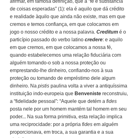
afirmar, em famosa definição, que a “fé é substância
de coisas esperadas” (1): ela é aquilo que dá crédito
e realidade àquilo que ainda não existe, mas em que
cremos e temos confiança, em que colocamos em
jogo o nosso crédito e a nossa palavra.
Creditum
é o
particípio passado do verbo latino
credere
: e aquilo
em que cremos, em que colocamos a nossa fé,
quando estabelecemos uma relação fiduciária com
alguém tomando-o sob a nossa proteção ou
emprestando-lhe dinheiro, confiando-nos à sua
proteção ou tomando de empréstimo dele algum
dinheiro. Na
pistis
paulina volta a viver a antiquíssima
instituição indo-europeia que
Benveniste
reconstruiu,
a “fidelidade pessoal”: “Aquele que detém a
fides
posta nele por um homem mantém tal homem em seu
poder... Na sua forma primitiva, esta relação implica
uma reciprocidade: por a própria
fides
em alguém
proporcionava, em troca, a sua garantia e a sua