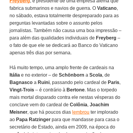
Freyberg
, é presidente de uma empresa alemã que
fabrica submarinos e navios de guerra. O
Vaticano
,
no sábado, estava totalmente despreparado para as
perguntas levantadas sobre o assunto pelos
jornalistas. Também não causa uma boa impressão –
para além das qualidades individuais de
Freyberg
–
o fato de que ele se dedicará ao Banco do Vaticano
apenas três dias por semana.
Há muito tempo, uma amplo frente de cardeais na
Itália
e no exterior – de
Schönborn
a
Scola
, de
Bagnasco
a
Ruini
, passando pelo cardeal de
Paris
,
Vingt-Trois
– é contrário à
Bertone
. Mas o torpedo
mais mortal disparado contra ele nestas vésperas do
conclave vem do cardeal de
Colônia
,
Joachim
Meisner
, que há poucos dias
lembrou
ter implorado
ao
Papa Ratzinger
para que mandasse para casa o
secretário de Estado, ainda em 2009, na época do