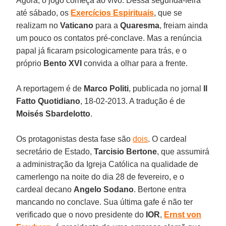
Agora, o jogo começa ao vivo. Dessa segunda-feira
até sábado, os
Exercícios Espirituais
, que se
realizam no
Vaticano
para a
Quaresma
, freiam ainda
um pouco os contatos pré-conclave. Mas a renúncia
papal já ficaram psicologicamente para trás, e o
próprio
Bento XVI
convida a olhar para a frente.
A reportagem é de
Marco Politi
, publicada no jornal
Il
Fatto Quotidiano
, 18-02-2013. A tradução é de
Moisés Sbardelotto
.
Os protagonistas desta fase são
dois
. O cardeal
secretário de Estado,
Tarcisio Bertone
, que assumirá
a administração da Igreja Católica na qualidade de
camerlengo na noite do dia 28 de fevereiro, e o
cardeal decano
Angelo Sodano
. Bertone entra
mancando no conclave. Sua última gafe é não ter
verificado que o novo presidente do
IOR
,
Ernst von