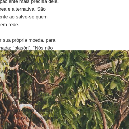
aciente mais precisa dele,
ea e alternativa. São
rente ao salve-se quem
 em rede.
ar sua própria moeda, para
mada: “blasón”. “Nós não
mático. “Desde pequeno você
partilhar a vida, em geral”.
iva que está germinando no
ue nasceram do
15-M
; como a
 nas quintas e sextas-feiras
s sextas-feiras à tarde,
iniciativas nos arredores
oados para que sejam