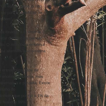
 “Os empresários já não
o para o benefício: se
vendem”.
funcionando a economia,
tar dinheiro do que ser
 não. O mundo da empresa
ma alternativa ao sistema
o entrou numa fase de
um enorme problema, mas
ernativa e paralela. Existe
esafio do
dinheiro que possui o 1% da
a real dos 99%.