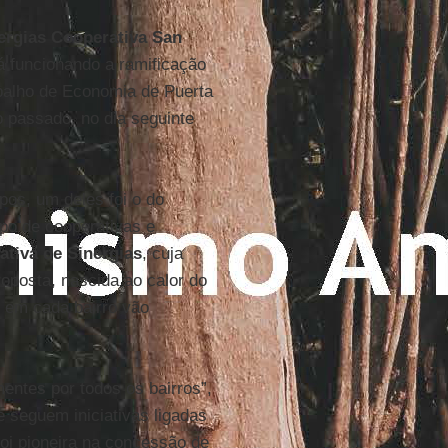
ergias Cooperativa San
á funcionando a ramificação
abalho de Economia de Puerta
o passado, no dia seguinte
pos, um deles foi o do
o de cooperativas e
ativa de Sinergias
, cuja
roposta, nascida ao calor do
, em cada bairro vão
ntes por todos os bairros”,
e seguem iniciativas ligadas
oi pioneira na concessão de