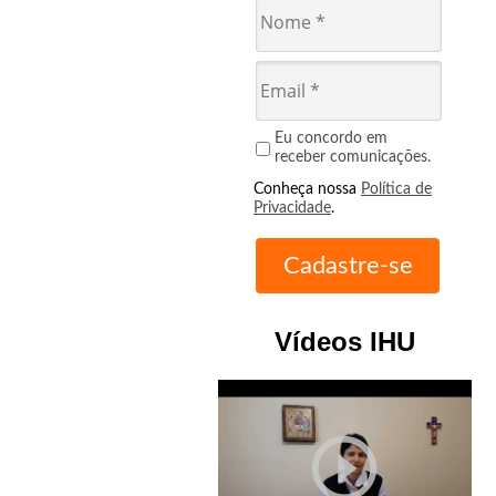
Eu concordo em
receber comunicações.
Conheça nossa
Política de
Privacidade
.
Vídeos IHU
play_circle_outline