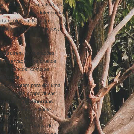
ia alimentar; ou, ainda, os
eia do bairro madrilenho da
ta ecológica. No último
trocam livros, brinquedos,
obstruírem as operações
e observação dos direitos
em os bancos, como as
tivas de
res se juntam para dar uma
rá o ano das cooperativas”,
operativa de Sinergias
.
a de caminhar adiante”,
 tem trabalhado como
ta maneira alternativa de
trabalhadores e dos próprios