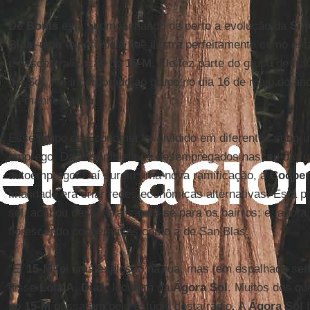
De Bonis
está acompanhando de perto a evolução da
Sin
Blas
, uma experiência que ilustra perfeitamente como est
e descentralização do
15-M
. Ele fez parte do grupo de tr
del Sol. Foi incorporado ao grupo no dia 16 de maio do an
da manifestação.
Esse grupo de Economia foi dividido em diferentes subgru
emprego. Da assembleia de desempregados nasceu o grup
autoemprego. Daí surgiu uma nova ramificação, a
Cooper
finalidade era criar redes econômicas alternativas. Esta p
sol, acabou descentralizando-se para os bairros; e, agora
florescendo cooperativas como a de San Blas.
“El
15-M
foi uma explosão na rua, mas tem espalhado seme
disse
Lola A. Díaz
, locutora da
Ágora Sol
. Muitos dos qu
ao
15-M
passaram pelo estúdio desta rádio. A
Ágora Sol
f