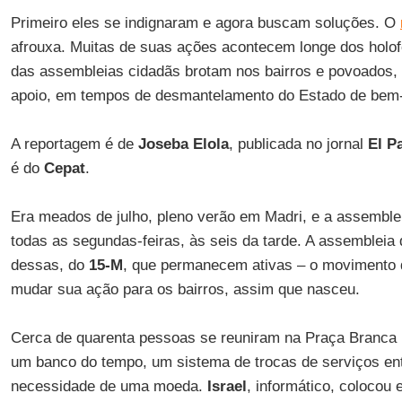
Primeiro eles se indignaram e agora buscam soluções. O
afrouxa. Muitas de suas ações acontecem longe dos holofo
das assembleias cidadãs brotam nos bairros e povoados,
apoio, em tempos de desmantelamento do Estado de bem-
A reportagem é de
Joseba Elola
, publicada no jornal
El P
é do
Cepat
.
Era meados de julho, pleno verão em Madri, e a assemblei
todas as segundas-feiras, às seis da tarde. A assemblei
dessas, do
15-M
, que permanecem ativas – o movimento d
mudar sua ação para os bairros, assim que nasceu.
Cerca de quarenta pessoas se reuniram na Praça Branca 
um banco do tempo, um sistema de trocas de serviços ent
necessidade de uma moeda.
Israel
, informático, colocou