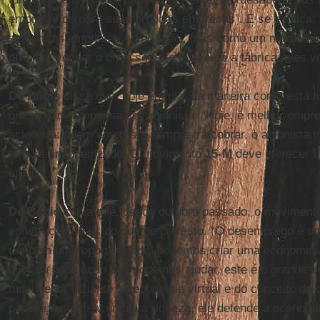
empresários para suas próprias empresas”. E se explica:
sentem as empresas como suas, mas como um mero veícul
precisar vender o chão sobre o qual está a fábrica, eles 
De Bonis
disse que, hoje em dia, da maneira como está 
quase não compensa ser acionista. “Hoje, é melhor empres
acionista: quem empresta sempre irá cobrar, o acionista
tem se financeirizado. O movimento
15-M
deve oferecer u
atual”.
De Bonis
conta que, desde outubro passado, o moviment
construção, mais do que de protesto. “O desemprego é 
também uma oportunidade: podemos criar uma economia alt
25% da população que pode nos ajudar, este é o grande d
movimento”. Diante da economia virtual e do conceito de 
população, que acumula a riqueza, ele defende a economi