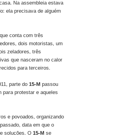
casa. Na assembleia estava
do: ela precisava de alguém
que conta com três
dedores, dois motoristas, um
is zeladores, três
tivas que nasceram no calor
ecidos para terceiros.
011, parte do
15-M
passou
 para protestar e aqueles
ros e povoados, organizando
 passado, data em que o
de soluções. O
15-M
se