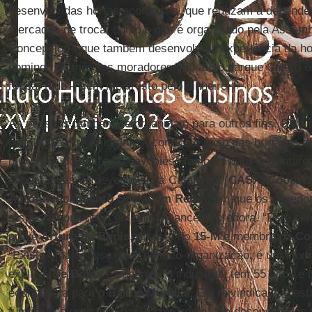
desenvolvidas hortas ecológicas, que reduzam a dependênc
mercados de troca, como o que é organizado pela Assembl
Concepción - que também desenvolve a experiência da hor
domingo do mês, os moradores vão até o parque Calero e 
roupa, tudo – sem medir isto pelo dinheiro.
As pessoas também se organizam para outros fins. Para 
policiais contra imigrantes, como é o caso das brigadas d
humanos, do bairro de Lavapiés. Também para enfrentar
cooperativas de devedores da Catalunha (
CASX
,
Coopera
Autofinanciamento Social em Rede
), em que os devedo
resposta conjunta à entidade financeira credora. “Este se
prevê
Arturo de Bonis
, ativista do
15-M
e membro da
Co
“Existe uma necessidade de auto-organização; é uma form
explica.
De Bonis
é engenheiro industrial, tem 55 anos e
economista para o
Banco Mundial
. Ele reivindica que es
funcionar é um canal para fazer frente: “ao desapego dos 