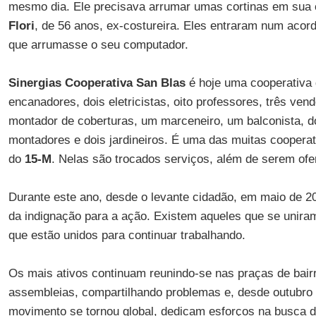
mesmo dia. Ele precisava arrumar umas cortinas em sua 
Flori
, de 56 anos, ex-costureira. Eles entraram num acor
que arrumasse o seu computador.
Sinergias Cooperativa San Blas
é hoje uma cooperativa 
encanadores, dois eletricistas, oito professores, três ven
montador de coberturas, um marceneiro, um balconista, do
montadores e dois jardineiros. É uma das muitas coopera
do
15-M
. Nelas são trocados serviços, além de serem ofer
Durante este ano, desde o levante cidadão, em maio de 2
da indignação para a ação. Existem aqueles que se uniram
que estão unidos para continuar trabalhando.
Os mais ativos continuam reunindo-se nas praças de bair
assembleias, compartilhando problemas e, desde outubro
movimento se tornou global, dedicam esforços na busca 