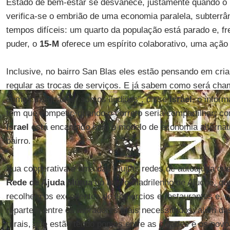
Estado de bem-estar se desvanece, justamente quando o p
verifica-se o embrião de uma economia paralela, subterrân
tempos difíceis: um quarto da população está parado e, f
puder, o
15-M
oferece um espírito colaborativo, uma ação
Inclusive, no bairro San Blas eles estão pensando em cri
regular as trocas de serviços. E já sabem como será cha
somos indignados, somos iludidos”, disse
Israel
, o infor
tem que competir, quando o correto seria compartilhar; com
Israel
está encantado com o modelo de economia alternat
bairro.
Sua cooperativa é uma das muitas redes de autoajuda q
Rede de Ajuda Mútua
do bairro madrilenho de Aluche, que
recolhem os excedentes de comércios e restaurantes e, na
repartem entre os moradores mais necessitados; além das 
rurais, que estão tendo pontes entre as cidades e os pov