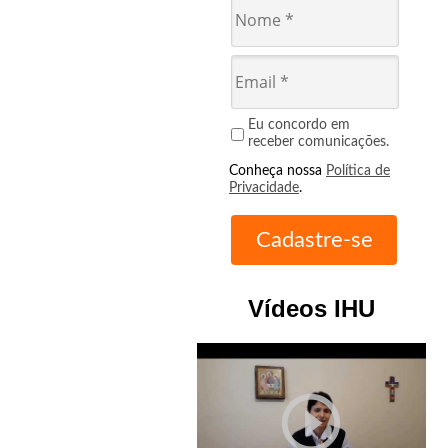
Eu concordo em
receber comunicações.
Conheça nossa
Política de
Privacidade
.
Vídeos IHU
play_circle_outline