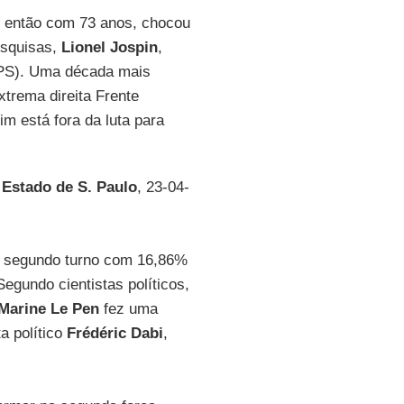
, então com 73 anos, chocou
esquisas,
Lionel Jospin
,
 (PS). Uma década mais
extrema direita Frente
m está fora da luta para
 Estado de S. Paulo
, 23-04-
ao segundo turno com 16,86%
egundo cientistas políticos,
Marine Le Pen
fez uma
a político
Frédéric Dabi
,