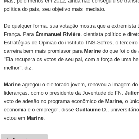
Mas, pelo menos em 2012, ainda não conseguiu se transf
política do país, seu objetivo mais imediato.
De qualquer forma, sua votação mostra que a extremista te
França. Para
Émmanuel Rivière
, cientista político e dir
Estratégias de Opinião do instituto TNS-Sofres, o terceiro
carreira bem mais promissor para
Marine
do que foi o de
"Ela recupera os votos de seu pai, com a força de uma 
melhor", diz.
Marine
agregou o eleitorado jovem, renovou a imagem do 
lideranças, como o presidente da Juventude do FN,
Julie
voto de adesão no programa econômico de
Marine
, o úni
economia e o emprego", disse
Guillaume D.
, universitár
votou em
Marine
.