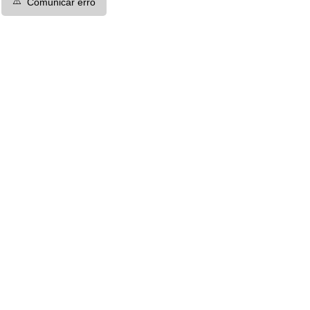
⚠️
Comunicar erro