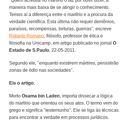
"Quem acredita no martírio o faz por ouvir dizer, a
maneira mais baixa de se atingir o conhecimento.
Temos aí a diferença entre o martírio e a procura da
verdade científica. Esta última não requer demônios,
paraísos, recompensas, torturas, guerras", escreve
Roberto Romano
, filósofo, professor de éitca e
filosofia na Unicamp, em artigo publicado no jornal
O
Estado de S.Paulo
, 22-05-2011.
Segundo ele, "enquanto existirem mártires, persistirão
zonas de ódio nas sociedades".
Eis o artigo.
Morto
Osama bin Laden
, importa dissecar a lógica
do martírio que orientou os seus atos. O termo vem do
grego e significa "testemunho". Ele se liga às técnicas
para encontrar a verdade em processos jurídicos.