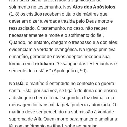
sofrimento no testemunho. Nos
Atos dos Apóstolos
(1, 8) os cristãos recebem o título de mártires que
deveriam dizer a verdade trazida pelo Deus morto e
ressuscitado. O testemunho, no caso, não requer
necessariamente a morte e o sofrimento do fiel.
Quando, no entanto, chegam o trespasso e a dor, eles
evidenciam a verdade evangélica. Na Igreja primitiva
o martírio, gerador de novos adeptos, recebeu sua
fórmula em
Tertuliano
: "O sangue das testemunhas é
semente de cristãos" (Apologético, 50).
No
Islã
, o martírio é entendido no contexto da guerra
santa. Esta, por sua vez, se liga à doutrina que ensina
a distinguir o bem e o mal segundo a luz divina, cuja
mensagem foi transmitida pela profecia autorizada. O
martírio deve ser percebido na submissão à vontade
suprema de
Alá
. Quem morre para manter e ampliar a
fé, com sofrimento na jihad, sobe ao paraíso.