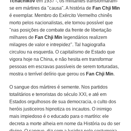
Tchachikov
em 1937 -, os militantes transformaram-
se em mártires da "causa". A história de
Fan Chji Min
é exemplar. Membro do Exército Vermelho chinês
morto pelos nacionalistas, ele tornou possível que
"nas posições de combate da frente de libertação
milhares de
Fan Chji Min
legendários realizem
milagres de valor e intrepidez". Tal hagiografia
circulou na esquerda. O capitalismo de Estado que
vigora hoje na China, e não hesita em transformar
pessoas em escravas passíveis de serem torturadas,
mostra o terrível delírio que gerou os
Fan Chji Min
.
O sangue dos mártires é semente. Nos partidos
totalitários e terroristas do século XXI, e até em
Estados orgulhosos de sua democracia, o culto dos
heróis justiceiros hipnotiza os incautos. O inimigo
mais impiedoso é o educado para o martírio: ele
decreta a morte alheia em nome da História ou do ser
divino. O sangue, diz com a lucidez nele costumeira