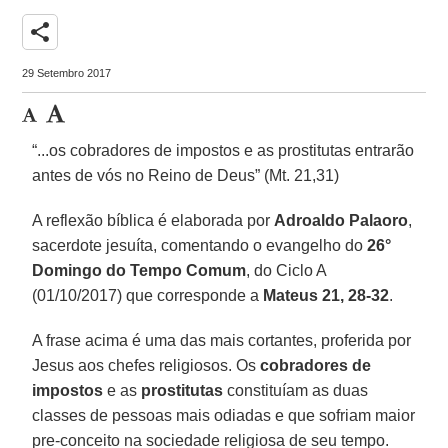
share
29 Setembro 2017
“...os cobradores de impostos e as prostitutas entrarão
antes de vós no Reino de Deus” (Mt. 21,31)
A reflexão bíblica é elaborada por
Adroaldo Palaoro
,
sacerdote jesuíta, comentando o evangelho do
26°
Domingo do Tempo Comum
, do Ciclo A
(01/10/2017) que corresponde a
Mateus 21, 28-32
.
A frase acima é uma das mais cortantes, proferida por
Jesus aos chefes religiosos. Os
cobradores de
impostos
e as
prostitutas
constituíam as duas
classes de pessoas mais odiadas e que sofriam maior
pre-conceito na sociedade religiosa de seu tempo.