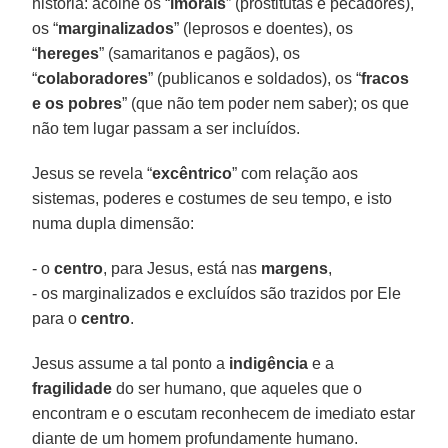
história: acolhe os “
imorais
” (prostitutas e pecadores),
os “
marginalizados
” (leprosos e doentes), os
“
hereges
” (samaritanos e pagãos), os
“
colaboradores
” (publicanos e soldados), os “
fracos
e os pobres
” (que não tem poder nem saber); os que
não tem lugar passam a ser incluídos.
Jesus se revela “
excêntrico
” com relação aos
sistemas, poderes e costumes de seu tempo, e isto
numa dupla dimensão:
- o
centro
, para Jesus, está nas
margens
,
- os marginalizados e excluídos são trazidos por Ele
para o
centro
.
Jesus assume a tal ponto a
indigência
e a
fragilidade
do ser humano, que aqueles que o
encontram e o escutam reconhecem de imediato estar
diante de um homem profundamente humano.