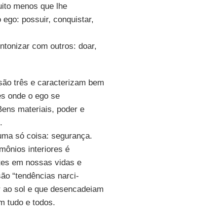
uito menos que lhe
ego: possuir, conquistar,
ntonizar com outros: doar,
 são três e caracterizam bem
les onde o ego se
Bens materiais, poder e
.
uma só coisa: segurança.
mônios interiores é
ntes em nossas vidas e
ão “tendências narci-
r ao sol e que desencadeiam
m tudo e todos.