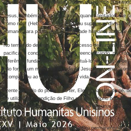
nossa verdadeira identidade. Onde a estávamos buscand
Jesus, também tentado, nos ajuda quando tentados. Ele 
como nós” (Heb. 4,15). Ele precisou superar a “divisão int
humano, para poder viver a densidade humana, aberta e ob
No tempo do deserto viveu um processo de humanização 
pacificar e conduzir pelo Espírito, reencontrando, na própr
referência fundamentais que vão situá-lo na condição de 
não foram um momento da vida de Jesus, mas uma “somb
acompanhou ao longo de toda sua vida.
Frente ao ídolo do poder e do ter, Ele se mantém de pé, d
de utilizar sua condição de Filho em seu próprio benefício
obediência sintonizada no Pai; frente ao discurso do êxito
serviço.
As tentações são expressão do conflito permanente de sua