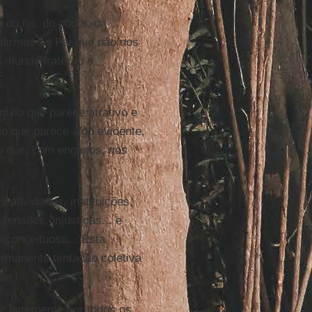
do ter, do poder, da
pedirmos ao Pai que não nos
m mundo fraterno e
uilo que parece atrativo e
lo que parece algo evidente,
lo que, com enganos, nos
 atividades, instituições,
tensões, injustiças... e
reconceituosa... Esta
ermanente tentação coletiva
de.
r livremente por todos os