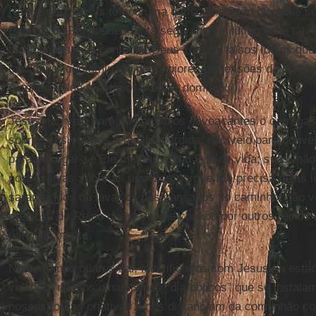
No deserto, Jesus tomou uma consciência tão plena de su
Palavra do Pai lhe deu tanta segurança e iluminou de tal m
torna impossível confundir Deus com os falsos ídolos que 
um “deus” contaminado pelas piores pretensões da condiç
ostentação de prestígio, exercer domínio.
Jesus não veio para que os anjos esvoaçantes o carrega
sobre seus ombros a ovelha perdida; não veio para conve
para entregar-se Ele mesmo como Pão de vida; suas mão
possessivas sobre as riquezas porque Ele precisa delas li
sarar feridos ou lavar os pés cansados do caminho; não ve
preciosa do Reino que o Pai lhe confiou por outros reinos
partir do monte.
Neste tempo quaresmal, identificados com Jesus na estad
velando” nossos dinamismos “dia-bólicos” que se instalam
nossas forças criativas e nos distanciam da comunhão c