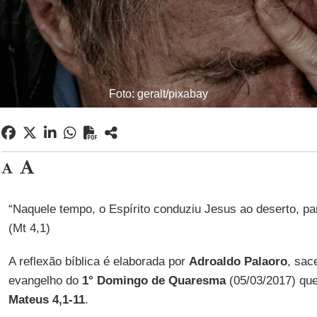
Foto: geralt/pixabay
“Naquele tempo, o Espírito conduziu Jesus ao deserto, par
(Mt 4,1)
A reflexão bíblica é elaborada por
Adroaldo Palaoro
, sac
evangelho do
1° Domingo de Quaresma
(05/03/2017) que
Mateus 4,1-11
.