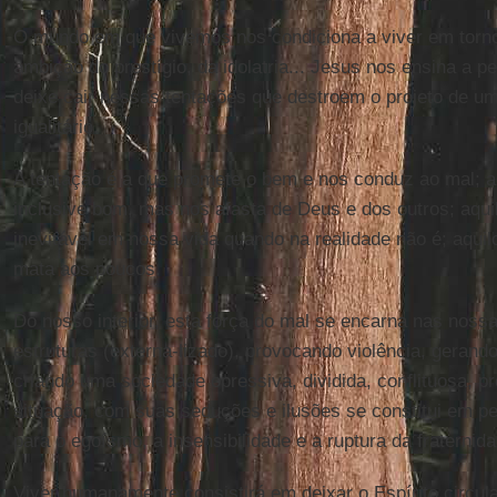
O mundo em que vivemos nos condiciona a viver em torno 
ambição do prestígio, da idolatria... Jesus nos ensina a 
deixe cair nessas tentações que destroem o projeto de u
igualitário.
A tentação é a que promete o bem e nos conduz ao mal; aq
inclusive bom, mas nos afasta de Deus e dos outros; aqui
inevitável em nossa vida quando na realidade não é; aqui
mata aos poucos.
Do nosso interior, esta força do mal se encarna nas nossas
estruturas (externa-lizado), provocando violência, gerando 
criando uma sociedade opressiva, dividida, conflituosa, p
situação, com suas seduções e ilusões se constitui em p
para o egoísmo, a insensibilidade e a ruptura da fraternida
Viver humanamente consistirá em deixar o Espírito circula