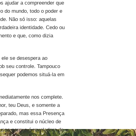
nos ajudar a compreender que
ro do mundo, todo o poder e
ude. Não só isso: aquelas
dadeira identidade. Cedo ou
mento e que, como dizia
, ele se desespera ao
sob seu controle. Tampouco
m sequer podemos situá-la em
imediatamente nos complete.
or, teu Deus, e somente a
separado, mas essa Presença
ça e constitui o núcleo de
usca porque é reveladora de