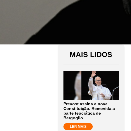
MAIS LIDOS
Prevost assina a nova
Constituição. Removida a
parte teocrática de
Bergoglio
LER MAIS