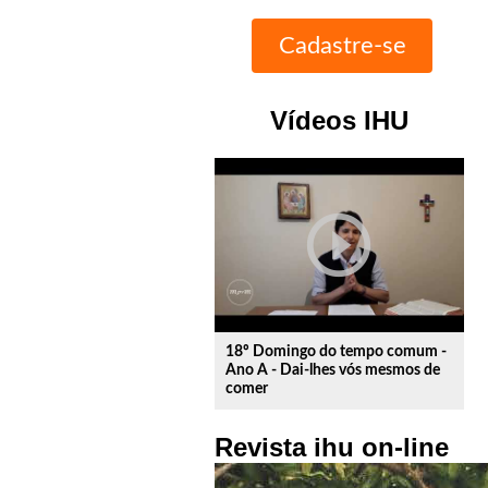
Vídeos IHU
play_circle_outline
18º Domingo do tempo comum -
Ano A - Dai-lhes vós mesmos de
comer
Revista ihu on-line