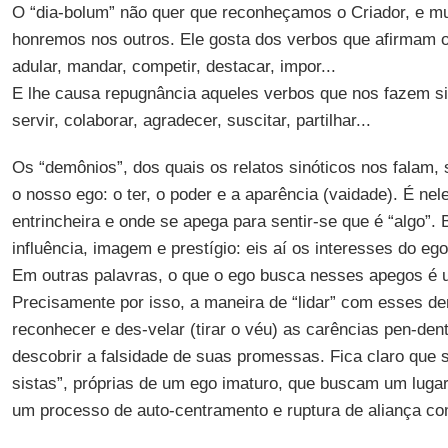
O “dia-bolum” não quer que reconheçamos o Criador, e m
honremos nos outros. Ele gosta dos verbos que afirmam o 
adular, mandar, competir, destacar, impor...
E lhe causa repugnância aqueles verbos que nos fazem si
servir, colaborar, agradecer, suscitar, partilhar...
Os “demônios”, dos quais os relatos sinóticos nos falam,
o nosso ego: o ter, o poder e a aparência (vaidade). É ne
entrincheira e onde se apega para sentir-se que é “algo”. 
influência, imagem e prestígio: eis aí os interesses do ego
Em outras palavras, o que o ego busca nesses apegos é 
Precisamente por isso, a maneira de “lidar” com esses de
reconhecer e des-velar (tirar o véu) as carências pen-de
descobrir a falsidade de suas promessas. Fica claro que s
sistas”, próprias de um ego imaturo, que buscam um luga
um processo de auto-centramento e ruptura de aliança co