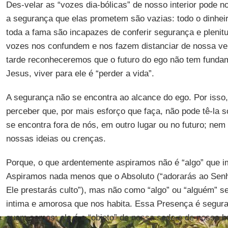
Des-velar as “vozes dia-bólicas” de nosso interior pode 
a segurança que elas prometem são vazias: todo o dinhei
toda a fama são incapazes de conferir segurança e plenit
vozes nos confundem e nos fazem distanciar de nossa ver
tarde reconheceremos que o futuro do ego não tem funda
Jesus, viver para ele é “perder a vida”.
A segurança não se encontra ao alcance do ego. Por isso
perceber que, por mais esforço que faça, não pode tê-la 
se encontra fora de nós, em outro lugar ou no futuro; ne
nossas ideias ou crenças.
Porque, o que ardentemente aspiramos não é “algo” que 
Aspiramos nada menos que o Absoluto (“adorarás ao Senh
Ele prestarás culto”), mas não como “algo” ou “alguém” 
intima e amorosa que nos habita. Essa Presença é seguran
quem somos; ela é o “objeto” de nossa sede e de nossa b