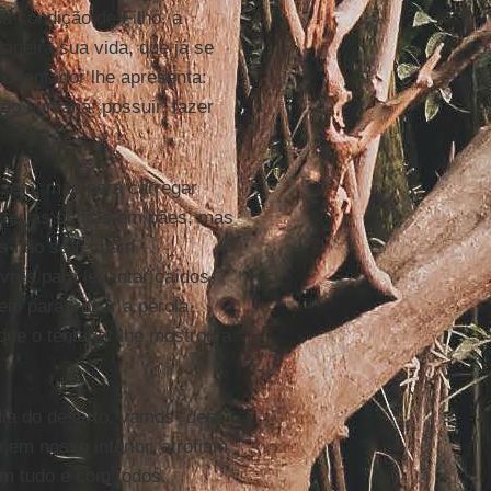
a condição de Filho, a
aneira sua vida, que já se
o tentador lhe apresenta:
ão humana: possuir, fazer
ssem, mas para carregar
rter as pedras em pães, mas
s não se fecham
vres para levantar caídos,
io para trocar a pérola
 que o tentador lhe mostrou a
ia do deserto, vamos “des-
 em nosso interior, atrofiam
om tudo e com todos.