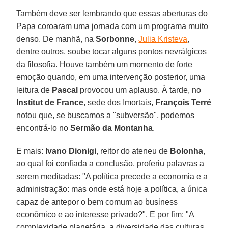
Também deve ser lembrando que essas aberturas do
Papa coroaram uma jornada com um programa muito
denso. De manhã, na
Sorbonne
,
Julia Kristeva
,
dentre outros, soube tocar alguns pontos nevrálgicos
da filosofia. Houve também um momento de forte
emoção quando, em uma intervenção posterior, uma
leitura de
Pascal
provocou um aplauso. À tarde, no
Institut de France
, sede dos Imortais,
François Terré
notou que, se buscamos a "subversão", podemos
encontrá-lo no
Sermão da Montanha
.
E mais:
Ivano Dionigi
, reitor do ateneu de
Bolonha
,
ao qual foi confiada a conclusão, proferiu palavras a
serem meditadas: "A política precede a economia e a
administração: mas onde está hoje a política, a única
capaz de antepor o bem comum ao business
econômico e ao interesse privado?". E por fim: "A
complexidade planetária, a diversidade das culturas,