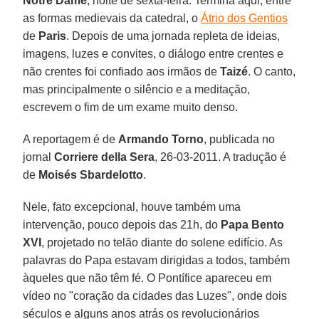
Notre Dame
, noite de sexta-feira. Termina aqui, entre
as formas medievais da catedral, o
Átrio dos Gentios
de
Paris
. Depois de uma jornada repleta de ideias,
imagens, luzes e convites, o diálogo entre crentes e
não crentes foi confiado aos irmãos de
Taizé
. O canto,
mas principalmente o silêncio e a meditação,
escrevem o fim de um exame muito denso.
A reportagem é de
Armando Torno
, publicada no
jornal
Corriere della Sera
, 26-03-2011. A tradução é
de
Moisés Sbardelotto
.
Nele, fato excepcional, houve também uma
intervenção, pouco depois das 21h, do
Papa Bento
XVI
, projetado no telão diante do solene edifício. As
palavras do Papa estavam dirigidas a todos, também
àqueles que não têm fé. O Pontífice apareceu em
vídeo no "coração da cidades das Luzes", onde dois
séculos e alguns anos atrás os revolucionários