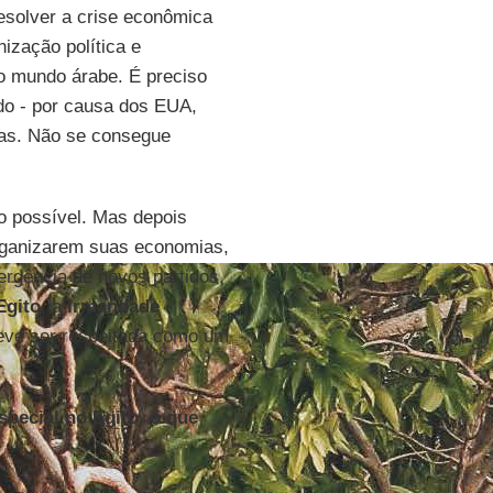
esolver a crise econômica
ização política e
o mundo árabe. É preciso
ido - por causa dos EUA,
mas. Não se consegue
o possível. Mas depois
organizarem suas economias,
ergência de novos partidos,
Egito
, a
Irmandade
eve ser respeitada como um
special no Egito, o que