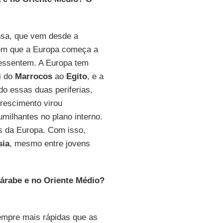
nsa, que vem desde a
 em que a Europa começa a
ressentem. A Europa tem
i do
Marrocos
ao
Egito
, e a
do essas duas periferias,
crescimento virou
ilhantes no plano interno.
s da Europa. Com isso,
sia
, mesmo entre jovens
 árabe e no Oriente Médio?
sempre mais rápidas que as