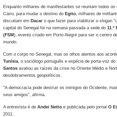
Enquanto milhares de manifestantes se reuniam todos os
Cairo, para mudar o destino do
Egito
, milhares de militan
discutiam em
Dacar
o que fazer para viabilizar o slogan 
capital do Senegal foi na semana passada a sede do
11.º
(FSM
), evento criado em Porto Alegre para ser o centro 
mundo.
Com o corpo no Senegal, mas os olhos atentos aos acon
Tunísia
, o sociólogo português e espécie de porta-voz d
Santos
avaliou as raízes da crise no Oriente Médio e Nort
desdobramentos geopolíticos.
"A democracia pode destruir os inimigos do Ocidente, m
seus amigos", afirma.
A entrevista é de
Andei Netto
e publicada pelo jornal
O Es
2011.