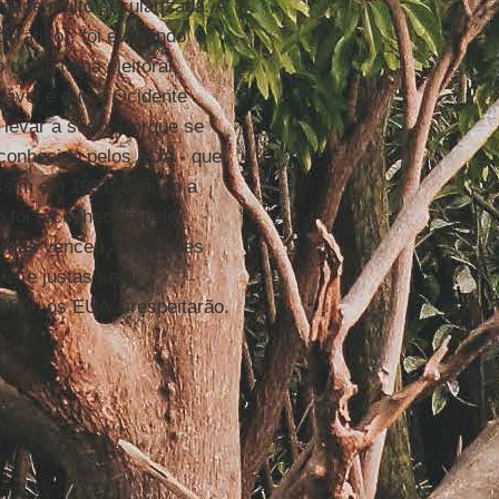
dade muito secularizada. A
crático), foi evoluindo
 do sistema eleitoral,
jável é que o Ocidente
levar a sério. Porque se
econhecido pelos EUA - que
assim em 1991, quando a
 foi reconhecida pelo
amas
venceu as eleições
es e justas seja
é que os EUA a respeitarão.