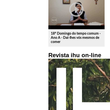
play_circle_outline
18º Domingo do tempo comum -
Ano A - Dai-lhes vós mesmos de
comer
Revista ihu on-line