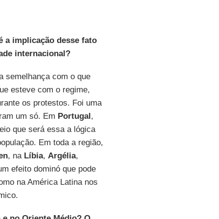
é a implicação desse fato
ade internacional?
ma semelhança com o que
que esteve com o regime,
rante os protestos. Foi uma
foram um só. Em
Portugal
,
eio que será essa a lógica
população. Em toda a região,
en
, na
Líbia
,
Argélia
,
 um efeito dominó que pode
como na América Latina nos
mico.
ca e no Oriente Médio? O