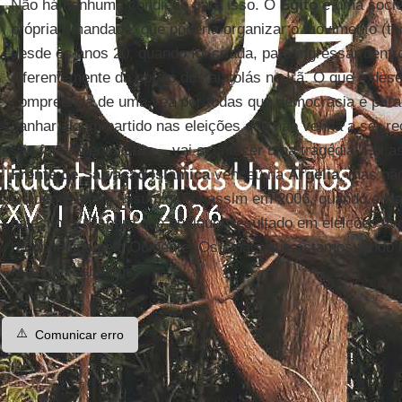
Não há nenhuma condição para isso. O
Egito
é uma socie
própria irmandade, que poderia organizar o movimento (teo
desde os anos 20, quando foi criada, para ingressar dentro
diferentemente da opção dos aiatolás no Irã. O que é dese
compreenda de uma vez por todas que democracia é para 
ganhar algum partido nas eleições que não venha a ser r
são fundamentalistas -, vai acontecer uma tragédia. Foi 
Frente de Salvação Islâmica
venceu na
Argélia
, mas não
Ocidente e não assumiu. Foi assim em 2006, quando o
H
palestinas. Espero que qualquer resultado em eleições livr
reconhecido pelo Ocidente. Os sinais que estamos tendo 
Mas não sabemos.
⚠️
Comunicar erro