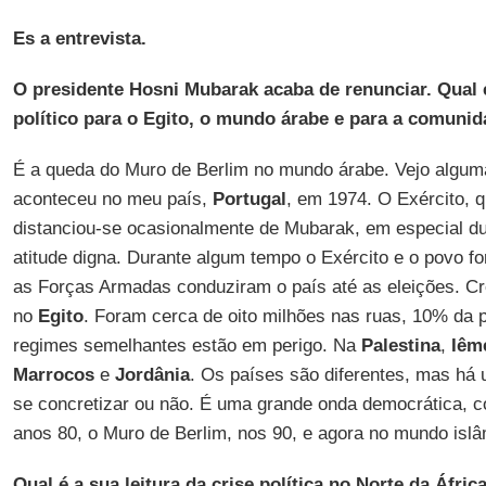
Es a entrevista.
O presidente Hosni Mubarak acaba de renunciar. Qual 
político para o Egito, o mundo árabe e para a comunid
É a queda do Muro de Berlim no mundo árabe. Vejo algu
aconteceu no meu país,
Portugal
, em 1974. O Exército, 
distanciou-se ocasionalmente de Mubarak, em especial du
atitude digna. Durante algum tempo o Exército e o povo 
as Forças Armadas conduziram o país até as eleições. Cr
no
Egito
. Foram cerca de oito milhões nas ruas, 10% da 
regimes semelhantes estão em perigo. Na
Palestina
,
Iêm
Marrocos
e
Jordânia
. Os países são diferentes, mas há
se concretizar ou não. É uma grande onda democrática, 
anos 80, o Muro de Berlim, nos 90, e agora no mundo islâ
Qual é a sua leitura da crise política no Norte da Áfri