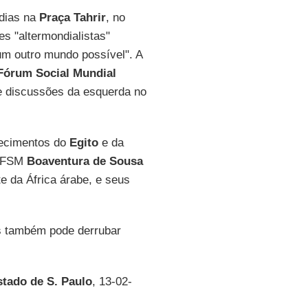
 dias na
Praça Tahrir
, no
tes "altermondialistas"
"um outro mundo possível". A
 Fórum Social Mundial
de discussões da esquerda no
tecimentos do
Egito
e da
o FSM
Boaventura de Sousa
e da África árabe, e seus
as também pode derrubar
tado de S. Paulo
, 13-02-