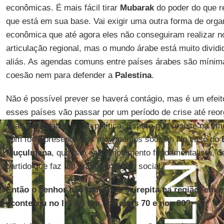
econômicas. É mais fácil tirar
Mubarak
do poder do que r
que está em sua base. Vai exigir uma outra forma de organ
econômica que até agora eles não conseguiram realizar n
articulação regional, mas o mundo árabe está muito divid
aliás. As agendas comuns entre países árabes são míni
coesão nem para defender a
Palestina
.
Não é possível prever se haverá contágio, mas é um efeit
esses países vão passar por um período de crise até re
suas sociedades e sua política. Espero que resulte na em
com forte presença dos movimentos sociais. No caso do
Muçulmana
, que não é um movimento fundamentalista, d
partido que faz um grande trabalho social.
Então o senhor não teme que se repita na região, em e
aconteceu no Irã no fim dos anos 70 e nos 80?