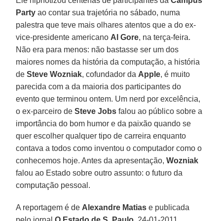
Ele hipnotizou centenas de participantes da
Campus
Party
ao contar sua trajetória no sábado, numa
palestra que teve mais olhares atentos que a do ex-
vice-presidente americano
Al Gore
, na terça-feira.
Não era para menos: não bastasse ser um dos
maiores nomes da história da computação, a história
de
Steve Wozniak
, cofundador da
Apple
, é muito
parecida com a da maioria dos participantes do
evento que terminou ontem. Um nerd por excelência,
o ex-parceiro de
Steve Jobs
falou ao público sobre a
importância do bom humor e da paixão quando se
quer escolher qualquer tipo de carreira enquanto
contava a todos como inventou o computador como o
conhecemos hoje. Antes da apresentação,
Wozniak
falou ao Estado sobre outro assunto: o futuro da
computação pessoal.
A reportagem é de
Alexandre Matias
e publicada
pelo jornal
O Estado de S. Paulo
, 24-01-2011.