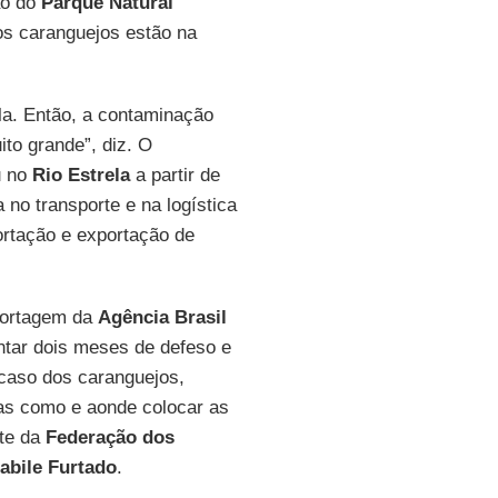
ão do
Parque Natural
os caranguejos estão na
a. Então, a contaminação
ito grande”, diz. O
u no
Rio Estrela
a partir de
 no transporte e na logística
rtação e exportação de
portagem da
Agência Brasil
ntar dois meses de defeso e
caso dos caranguejos,
as como e aonde colocar as
nte da
Federação dos
abile Furtado
.