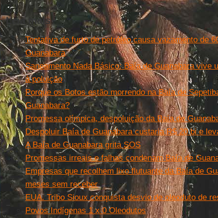
Leia mais
Tentativa de furto de petróleo causa vazamento de 60 
Guanabara
Saneamento Nada Básico: Baía de Guanabara vive um
à poluição
Porque os Botos estão morrendo na Baía de Sepetib
Guanabara?
Promessa olímpica, despoluição da Baía de Guanaba
Despoluir Baía de Guanabara custaria R$ 20 bi e leva
A Baía de Guanabara grita SOS
Promessas irreais e falhas condenam Baía de Guana
Empresas que recolhem lixo flutuante da Baía de Gu
meses sem receber
EUA. Tribo Sioux conquista desvio de oleoduto de r
Povos Indígenas 1 x 0 Oleodutos