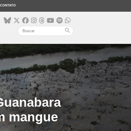
CONTATO
search
 Guanabara
em mangue