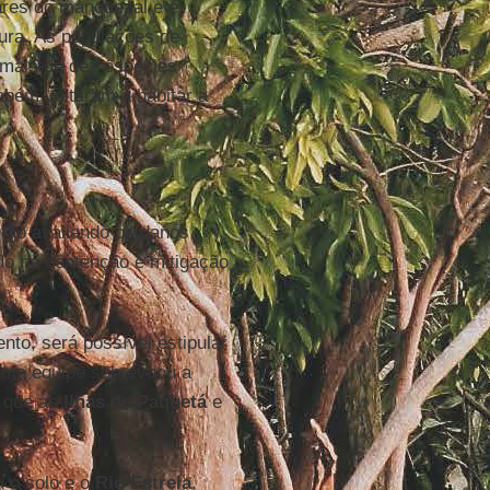
ares do manguezal e é
tura. As populações de
 mais de dez espécies
bém voltaram a habitar a
stão avaliando os danos
do na contenção e mitigação
to, será possível estipular
uma equipe sobrevoou a
u que as
Ilhas de Paquetá
e
u o solo e o
Rio Estrela
.