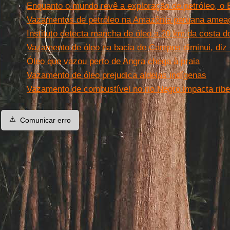
Enquanto o mundo revê a exploração de petróleo, o B
Vazamentos de petróleo na Amazônia peruana ameaç
Instituto detecta mancha de óleo a 20 km da costa d
Vazamento de óleo na bacia de Campos diminui, diz
Óleo que vazou perto de Angra chega à praia
Vazamento de óleo prejudica aldeias indígenas
Vazamento de combustível no rio Negro impacta rib
⚠️
Comunicar erro