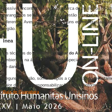
acidente de 2000. Já foram reflorestados 90 dos 116 hect
possível encontrar árvores com cerca de 20 metros de al
caranguejos se restabeleceram e estão distribuídas entre
diferentes. Aves e mamíferos comuns em manguezais tam
região.
Inea
Os técnicos do
Instituto Estadual do Ambiente
(
Inea
) e
ambientais na área. Uma equipe especializada está atuan
de danos.
Segundo o órgão, somente após a conclusão do levantamen
valor de multa e responsabilização. O
Inea
informou que 
Baía de Guanabara
, nesta segunda-feira (10), e constato
Brocoió
não foram atingidas pelo vazamento.
No entanto, informou que parte do óleo vazado contamino