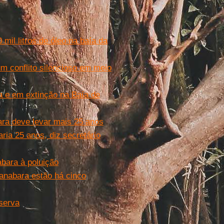
mil litros de óleo na baía da
 conflito silencioso em meio
a e em extinção na Baía de
ra deve levar mais 25 anos
ria 25 anos, diz secretário
bara à poluição
anabara estão há cinco
eserva