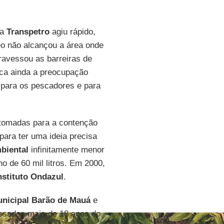
 a
Transpetro
agiu rápido,
leo não alcançou a área onde
travessou as barreiras de
aca ainda a preocupação
 para os pescadores e para
 tomadas para a contenção
ara ter uma ideia precisa
biental
infinitamente menor
 de 60 mil litros. Em 2000,
nstituto Ondazul
.
unicipal Barão de Mauá
e
assados mais de 18 anos do