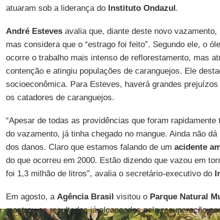
atuaram sob a liderança do
Instituto Ondazul
.
André Esteves
avalia que, diante deste novo vazamento,
mas considera que o “estrago foi feito”. Segundo ele, o ó
ocorre o trabalho mais intenso de reflorestamento, mas a
contenção e atingiu populações de caranguejos. Ele dest
socioeconômica. Para Esteves, haverá grandes prejuízos
os catadores de caranguejos.
“Apesar de todas as providências que foram rapidamente
do vazamento, já tinha chegado no mangue. Ainda não dá p
dos danos. Claro que estamos falando de um
acidente am
do que ocorreu em 2000. Estão dizendo que vazou em torno
foi 1,3 milhão de litros”, avalia o secretário-executivo do
I
Em agosto, a
Agência Brasil
visitou o
Parque Natural M
mostrou os resultados já alcançados pela recuperação p