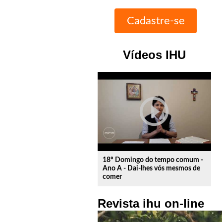
Vídeos IHU
play_circle_outline
18º Domingo do tempo comum -
Ano A - Dai-lhes vós mesmos de
comer
Revista ihu on-line