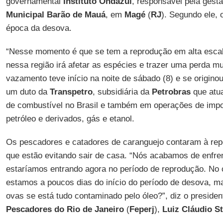
governamental
Instituto Ondazul
, responsável pela gest
Municipal Barão de Mauá
, em
Magé
(
RJ
). Segundo ele, 
época da desova.
“Nesse momento é que se tem a reprodução em alta escal
nessa região irá afetar as espécies e trazer uma perda mu
vazamento teve início na noite de sábado (8) e se origino
um duto da
Transpetro
, subsidiária da
Petrobras
que atua
de combustível no Brasil e também em operações de impo
petróleo e derivados, gás e etanol.
Os pescadores e catadores de caranguejo contaram à re
que estão evitando sair de casa. “Nós acabamos de enfre
estaríamos entrando agora no período de reprodução. No 
estamos a poucos dias do início do período de desova, m
ovas se está tudo contaminado pelo óleo?”, diz o preside
Pescadores do Rio de Janeiro
(
Feperj
),
Luiz Cláudio St