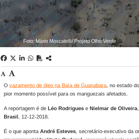
Foto: Mário Moscatelli/ Projeto Olho Verde
O
vazamento de óleo na Baía de Guanabara
, no estado d
pior momento possível para os manguezais afetados.
A reportagem é de
Léo Rodrigues
e
Nielmar de Oliveira
Brasil
, 12-12-2018.
É o que aponta
André Esteves
, secretário-executivo da 