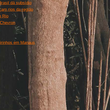
rasil dá subsídio
am rios da região
o Rio
 Chevron
eirinhos em Manaus