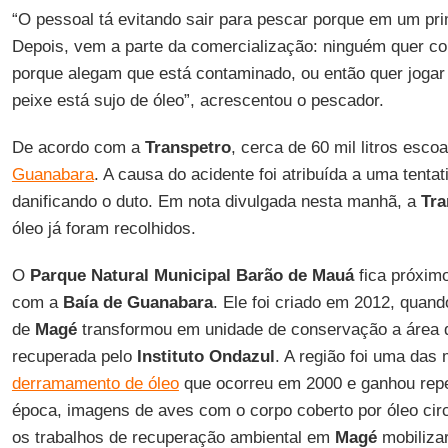
“O pessoal tá evitando sair para pescar porque em um pr
Depois, vem a parte da comercialização: ninguém quer co
porque alegam que está contaminado, ou então quer jogar 
peixe está sujo de óleo”, acrescentou o pescador.
De acordo com a
Transpetro
, cerca de 60 mil litros esc
Guanabara
. A causa do acidente foi atribuída a uma tentat
danificando o duto. Em nota divulgada nesta manhã, a
Tra
óleo já foram recolhidos.
O
Parque Natural Municipal Barão de Mauá
fica próxim
com a
Baía de Guanabara
. Ele foi criado em 2012, quand
de
Magé
transformou em unidade de conservação a área
recuperada pelo
Instituto Ondazul
. A região foi uma das 
derramamento de óleo
que ocorreu em 2000 e ganhou repe
época, imagens de aves com o corpo coberto por óleo cir
os trabalhos de recuperação ambiental em
Magé
mobiliza