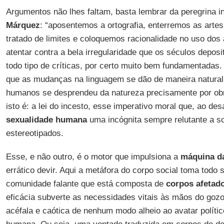
Argumentos não lhes faltam, basta lembrar da peregrina in
Márquez
: “aposentemos a ortografia, enterremos as arte
tratado de limites e coloquemos racionalidade no uso dos
atentar contra a bela irregularidade que os séculos depos
todo tipo de críticas, por certo muito bem fundamentadas.
que as mudanças na linguagem se dão de maneira natural
humanos se desprendeu da natureza precisamente por obr
isto é: a lei do incesto, esse imperativo moral que, ao desa
sexualidade humana
uma incógnita sempre relutante a sol
estereotipados.
Esse, e não outro, é o motor que impulsiona a
máquina d
errático devir. Aqui a metáfora do corpo social toma todo 
comunidade falante que está composta de
corpos afetad
eficácia subverte as necessidades vitais às mãos do gozo
acéfala e caótica de nenhum modo alheio ao avatar político