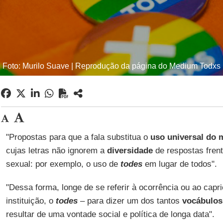
Foto: Murilo Suave | Reprodução da página do Medium Todxs
"Propostas para que a fala substitua o
uso universal do 
cujas letras não ignorem a
diversidade
de respostas fren
sexual: por exemplo, o uso de
todes
em lugar de todos".
"Dessa forma, longe de se referir à ocorrência ou ao capr
instituição, o
todes
– para dizer um dos tantos
vocábulos
resultar de uma vontade social e política de longa data".