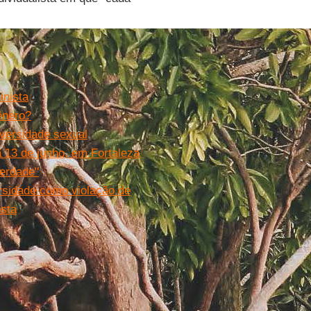
inista
ênero?
iversidade sexual
13 de junho, em Fortaleza
verdade"
rsidade como violação de
osta