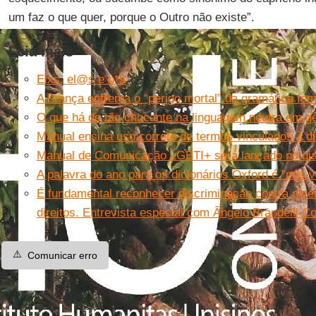
um faz o que quer, porque o Outro não existe”.
Leia mais
Elxs, el@s e n*s
A França enfrenta o “perigo mortal” da gramática fem
O que há de tão chocante na linguagem neutra em g
Manual ensina uso correto de termos vinculados à d
Manual de Comunicação LGBTI+ será lançado no dia 
A palavra do ano para os dicionários Oxford é "pós-
É fundamental reconhecer discriminação contra dive
direitos. Entrevista especial com Ângelo Brandelli C
⚠️
Comunicar erro