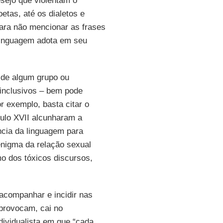
sejo que violentam o
etas, até os dialetos e
para não mencionar as frases
 linguagem adota em seu
o de algum grupo ou
 inclusivos – bem pode
or exemplo, basta citar o
ulo XVII alcunharam a
ncia da linguagem para
 enigma da relação sexual
mo dos tóxicos discursos,
acompanhar e incidir nas
provocam, cai no
ividualista em que “cada