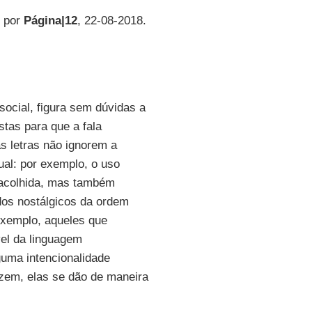
o por
Página|12
, 22-08-2018.
social, figura sem dúvidas a
ostas para que a fala
s letras não ignorem a
ual: por exemplo, o uso
m acolhida, mas também
 dos nostálgicos da ordem
exemplo, aqueles que
vel da linguagem
guma intencionalidade
zem, elas se dão de maneira