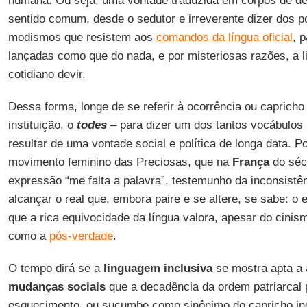
humana. Ou seja, uma vontade traduzida em corpos de de
sentido comum, desde o sedutor e irreverente dizer dos po
modismos que resistem aos
comandos da língua oficial
, 
lançadas como que do nada, e por misteriosas razões, a
cotidiano devir.
Dessa forma, longe de se referir à ocorrência ou caprich
instituição, o
todes
– para dizer um dos tantos vocábulos
resultar de uma vontade social e política de longa data. P
movimento feminino das Preciosas, que na
França
do séc
expressão “me falta a palavra”, testemunho da inconsistê
alcançar o real que, embora paire e se altere, se sabe: o
que a rica equivocidade da língua valora, apesar do cinis
como a
pós-verdade
.
O tempo dirá se a
linguagem inclusiva
se mostra apta a 
mudanças sociais
que a decadência da ordem patriarcal 
esquecimento, ou sucumbe como sinônimo do capricho ind