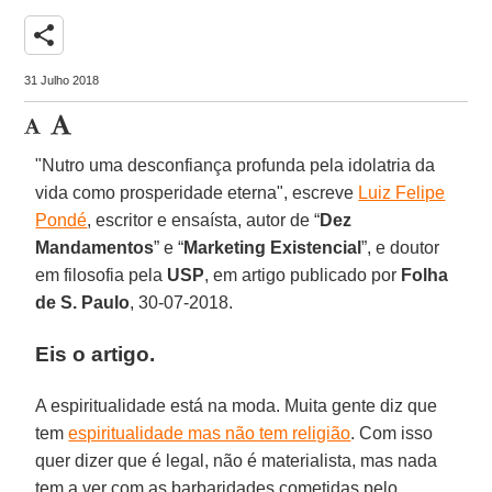
share
31 Julho 2018
"Nutro uma desconfiança profunda pela idolatria da
vida como prosperidade eterna", escreve
Luiz Felipe
Pondé
, escritor e ensaísta, autor de “
Dez
Mandamentos
” e “
Marketing Existencial
”, e doutor
em filosofia pela
USP
, em artigo publicado por
Folha
de S. Paulo
, 30-07-2018.
Eis o artigo.
A espiritualidade está na moda. Muita gente diz que
tem
espiritualidade mas não tem religião
. Com isso
quer dizer que é legal, não é materialista, mas nada
tem a ver com as barbaridades cometidas pelo