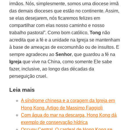
irmãos. Nós, simplesmente, somos uma diocese irmã
das demais dioceses que estão no continente. Assim,
se elas desejarem, nós ficaremos felizes em
compartilhar com elas nosso caminho e nosso
trabalho pastoral”. Como bom católico,
Tong
não
acredita que a fé e a unidade na Igreja se mantenham
à base de ameaças de excomunhão ou de insultos. E
sempre agradeceu ao
Senhor
, que guardou a fé na
Igreja
que vive na China, como somente Ele sabe
fazer, inclusive, ao longo das décadas da
perseguição cruel.
Leia mais
A síndrome chinesa e a coragem da Igreja em
Hong Kong. Artigo de Massimo Faggioli
Com água do mar na descarga, Hong Kong dá
exemplo de conservação hídrica
Occupy Central. O cardeal de Hong Kong se