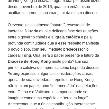
de Hong Kong já estava programada, por assim dizer,
desde novembro de 2016, quanto o então bispo
auxiliar se tornou bispo coadjutor da mesma diocese.
O evento, eclesialmente “natural”, reveste-se de
interesse à luz da atual e delicada fase das relações
entre o governo chinês e a
Igreja
católica
e pela
profunda continuidade que a esse respeito manifesta
o novo bispo, com seu imediato predecessor, o
cardeal
Tong
. Qual será o papel presente e futuro da
Diocese de Hong Kong
neste ponto? Em sua
primeira coletiva de imprensa como bispo da diocese,
Yeung
expressou algumas considerações claras,
apesar de sua obviedade: repetiu que Hong Kong
não tem um papel como “intermediário” nas relações
entre China e o Vaticano, e tampouco pode se
imaginar como uma espécie de “terceira força”.
Acrescentou que a única contribuição interessante