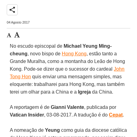
share
04 Agosto 2017
No escudo episcopal de
Michael Yeung Ming-
cheung
, novo bispo de
Hong Kong
, estão tanto a
Grande Muralha, como a montanha do Leão de Hong
Kong. Pode-se dizer que o sucessor do cardeal
John
Tong Hon
quis enviar uma mensagem simples, mas
eloquente: trabalharei para Hong Kong, mas também
terei um olhar para a China e a
Igreja
da China.
A reportagem é de
Gianni Valente
, publicada por
Vatican Insider
, 03-08-2017. A tradução é do
Cepat
.
A nomeação de
Yeung
como guia da diocese católica