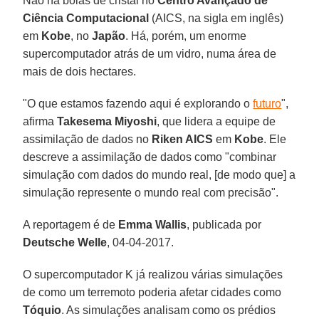
Não há bolas de cristal no
Centro Avançado de
Ciência Computacional
(AICS, na sigla em inglês)
em
Kobe
, no
Japão
. Há, porém, um enorme
supercomputador atrás de um vidro, numa área de
mais de dois hectares.
"O que estamos fazendo aqui é explorando o
futuro
",
afirma
Takesema Miyoshi
, que lidera a equipe de
assimilação de dados no
Riken AICS
em
Kobe
. Ele
descreve a assimilação de dados como "combinar
simulação com dados do mundo real, [de modo que] a
simulação represente o mundo real com precisão".
A reportagem é de
Emma Wallis
, publicada por
Deutsche Welle
, 04-04-2017.
O supercomputador K já realizou várias simulações
de como um terremoto poderia afetar cidades como
Tóquio
. As simulações analisam como os prédios