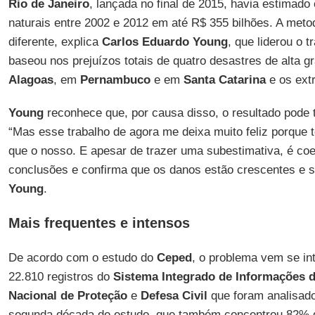
Rio de Janeiro
, lançada no final de 2015, havia estimado
naturais entre 2002 e 2012 em até R$ 355 bilhões. A meto
diferente, explica
Carlos Eduardo Young
, que liderou o 
baseou nos prejuízos totais de quatro desastres de alta 
Alagoas
, em
Pernambuco
e em
Santa Catarina
e os extr
Young
reconhece que, por causa disso, o resultado pode 
“Mas esse trabalho de agora me deixa muito feliz porque
que o nosso. E apesar de trazer uma subestimativa, é co
conclusões e confirma que os danos estão crescentes e s
Young
.
Mais frequentes e intensos
De acordo com o estudo do
Ceped
, o problema vem se int
22.810 registros do
Sistema Integrado de Informações d
Nacional de Proteção
e
Defesa Civil
que foram analisado
segunda década de estudo, que também concentrou 82% d