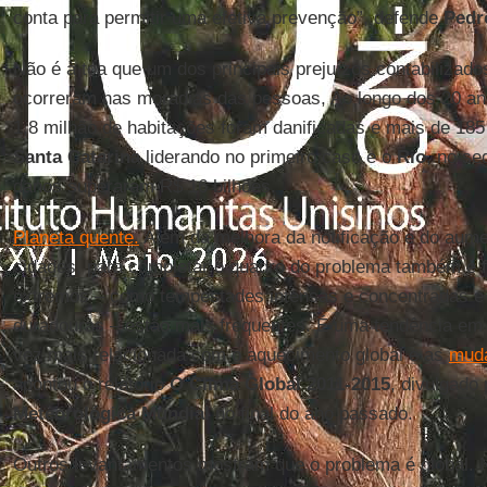
conta para permitir uma efetiva prevenção”, defende
Pedr
Não é à toa que um dos principais prejuízos contabilizado
ocorreram nas moradias das pessoas, Ao longo dos 20 an
1,8 milhão de habitações foram danificadas e mais de 185
Santa Catarina
liderando no primeiro caso e o
Rio
, no se
danos superaram R$ 16 bilhões.
Planeta quente.
Além da melhora da notificação e do aum
cidades, para completar o quadro do problema também é f
extremos – como tempestades intensas e concentradas e
duradouras – estão mais frequentes. É uma tendência em
vez mais relacionada com o aquecimento global e as
muda
apontou o relatório
O Clima Global 2011-2015
, divulgado
Meteorológica Mundial
no final do ano passado.
Outros levantamentos mostram que o problema é global. N