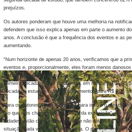
prejuízos.
Os autores ponderam que houve uma melhoria na notifica
defendem que isso explica apenas em parte o aumento dos
anos. A conclusão é que a frequência dos eventos e as 
aumentando.
“Num horizonte de apenas 20 anos, verificamos que a pr
eventos e, proporcionalmente, eles foram menos danosos
Rafael Schadeck
, pesquisador do Ceped e organizador d
primeira década o valor por evento, em média, foi de R$ 
década do estudo essa relação aumentou para R$ 8,71 mi
Para os autores, um dos motivos para isso é o crescime
e o que eles chamam de “aumento da exposição” aos risc
cidades estão crescendo para onde não deveriam. A gent
situação cada vez mais complicada. O planejamento urba