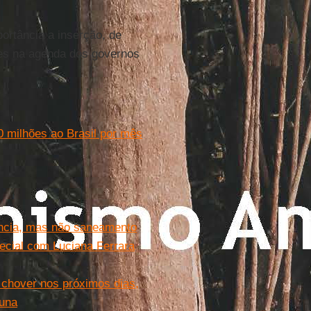
mportância a inserção, de
tres na agenda dos governos
 milhões ao Brasil por mês
ncia, mas não saneamento
ecial com Luciana Ferrara
o chover nos próximos dias,
suna