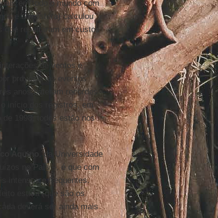
nuais em todo o mundo com
os e atmosfera) calculou
s que resultaram em custos
interações de ventos e
or provocar os eventos
 três anos bateram recordes
 início dos registros, em
 de 1998, todos estão nos
sco Aquino
, da Universidade
juízos no País –, é que com
s intensos e frequentes.
eito estufa (que são os
cada deverá ser ainda mais