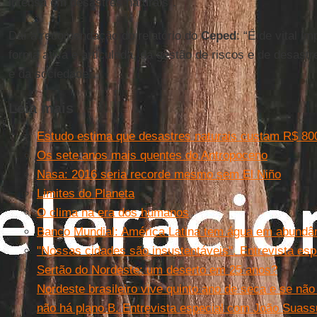
intensa em desastres naturais”.
Daí a recomendação do relatório do
Ceped
: “É de vital i
forma ativa e articulada, da gestão de riscos e de desas
e da sociedade”.
Leia mais
Estudo estima que desastres naturais custam R$ 800
Os sete anos mais quentes do Antropoceno
Nasa: 2016 seria recorde mesmo sem El Niño
Limites do Planeta
O clima na era dos humanos
Banco Mundial: América Latina tem água em abundâ
"Nossas cidades são insustentáveis". Entrevista esp
Sertão do Nordeste: um deserto em 25 anos?
Nordeste brasileiro vive quinto ano de seca e se nã
não há plano B. Entrevista especial com João Suas