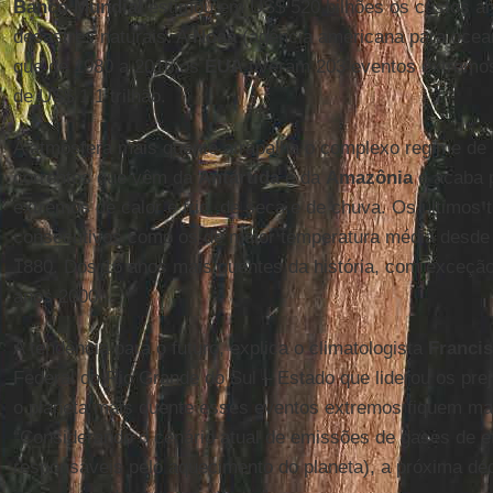
Banco Mundial
estimou em US$ 520 bilhões os custos a
desastres naturais. A
Noaa
(agência americana para ocean
que de 1980 a 2016 os
EUA
tiveram 203 eventos extremo
de US$ 1,1 trilhão.
A atmosfera mais quente atrapalha o complexo regime de 
correntes que vêm da
Antártida
e da
Amazônia
e acaba p
extremos de calor e frio, de seca e de chuva. Os últimos
consecutivos como os de maior temperatura média desde o
1880. Dos 16 anos mais quentes da história, com exceção
anos 2000.
A tendência para o futuro, explica o climatologista
Franci
Federal do Rio Grande do Sul – Estado que liderou os pre
o planeta mais quente esses eventos extremos fiquem mai
“Considerando o cenário atual de emissões de gases de ef
responsáveis pelo aquecimento do planeta), a próxima dé