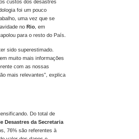
 os custos dos desastres
dologia foi um pouco
trabalho, uma vez que se
gravidade no
Rio
, em
apolou para o resto do País.
ter sido superestimado.
 tem muito mais informações
erente com as nossas
ão mais relevantes”, explica
ensificando. Do total de
e Desastres da Secretaria
s, 76% são referentes à
o valor dos danos e