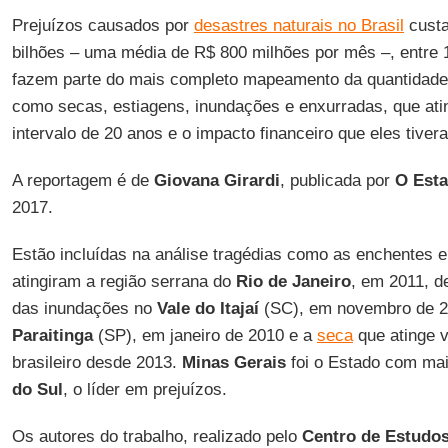
Prejuízos causados por
desastres naturais no Brasil
custa
bilhões – uma média de R$ 800 milhões por mês –, entre
fazem parte do mais completo mapeamento da quantidade
como secas, estiagens, inundações e enxurradas, que ati
intervalo de 20 anos e o impacto financeiro que eles tiver
A reportagem é de
Giovana Girardi
, publicada por
O Esta
2017.
Estão incluídas na análise tragédias como as enchentes e
atingiram a região serrana do
Rio de Janeiro
, em 2011, d
das inundações no
Vale do Itajaí
(SC), em novembro de 
Paraitinga
(SP), em janeiro de 2010 e a
seca
que atinge 
brasileiro desde 2013.
Minas Gerais
foi o Estado com mai
do Sul
, o líder em prejuízos.
Os autores do trabalho, realizado pelo
Centro de Estudos