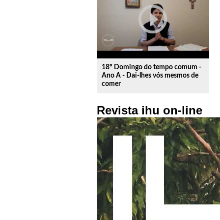
play_circle_outline
18º Domingo do tempo comum -
Ano A - Dai-lhes vós mesmos de
comer
Revista ihu on-line