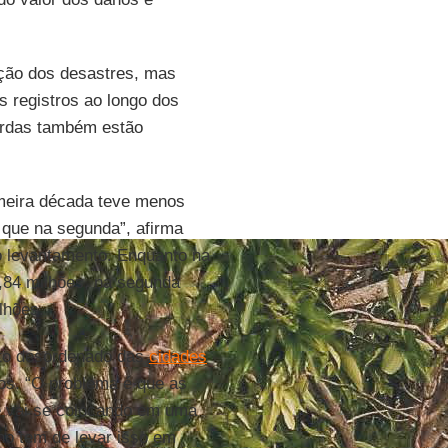
ção dos desastres, mas
 registros ao longo dos
perdas também estão
imeira década teve menos
 que na segunda”, afirma
o levantamento. Enquanto na
5,84 milhões, na segunda
lhões.
nto desordenado das
cidades
os. “O problema é que as
e vai se colocando em uma
no tem de levar isso em