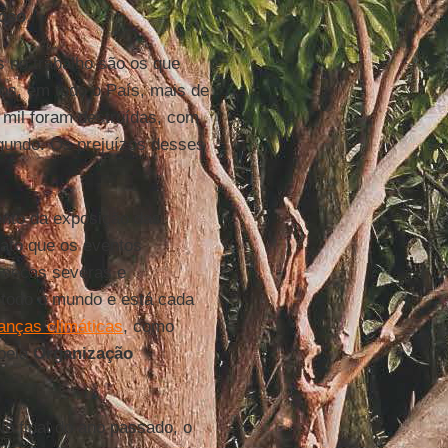
oso
.
s no trabalho são os que
os, em todo o País, mais de
 mil foram destruídas, com
gundo. Os prejuízos desses
ento da exposição das
ato que os eventos
 secas severas e
 todo o mundo e está cada
nças climáticas
, como
 pela
Organização
o final do ano passado, o