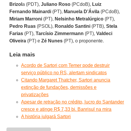
Brizol
a (PDT),
Juliano Roso
(PCdoB),
Luiz
Fernando Mainardi
(PT),
Manuela D’Ávila
(PCdoB),
Miriam Marroni
(PT),
Nelsinho Metralúrgico
(PT),
Pedro Ruas
(PSOL),
Ronaldo Santini
(PTB),
Stela
Farias
(PT),
Tarcísio Zimmermann
(PT),
Valdeci
Oliveira
(PT) e
Zé Nunes
(PT), o proponente.
Leia mais
Acordo de Sartori com Temer pode destruir
serviço público no RS, alertam sindicatos
Citando Margaret Thatcher, Sartori anuncia
extinção de fundações, demissões e
privatizações
Apesar de retração no crédito, lucro do Santander
cresce e atinge R$ 7,33 bi. Banrisul na mira
A história julgará Sartori