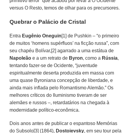
primitivo terror” que acabou por levar a O Ocidente
versus O Resto, temos de olhar para os precursores.
Quebrar o Palácio de Cristal
Entra
Eugênio Oneguin
[1] de Pushkin – “o primeiro
de muitos ‘homens supérfluos’ na ficção russa”, com
seu chapéu Bolívar,[2] agarrado a uma estátua de
Napoleão
e a um retrato de
Byron
, como a
Rússia
,
tentando fazer-se de Ocidente, “juventude
espiritualmente deserta produzida em massa com
uma quase Byroniana concepção de liberdade, e
ainda mais inflada pelo Romantismo Alemão.” Os
melhores críticos do Iluminismo tiveram de ser
alemães e russos –, retardatários na chegada à
modernidade político-econômica.
Dois anos antes de publicar o espantoso Memórias
do Subsolo[3] (1864),
Dostoievsky
, em seu tour pela