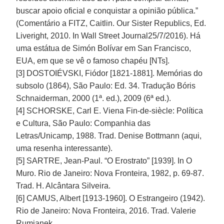
buscar apoio oficial e conquistar a opinião pública.”
(Comentário a FITZ, Caitlin. Our Sister Republics, Ed.
Liveright, 2010. In Wall Street Journal25/7/2016). Há
uma estátua de Simón Bolívar em San Francisco,
EUA, em que se vê o famoso chapéu [NTs].
[3] DOSTOIÉVSKI, Fiódor [1821-1881]. Memórias do
subsolo (1864), São Paulo: Ed. 34. Tradução Bóris
Schnaiderman, 2000 (1ª. ed.), 2009 (6ª ed.).
[4] SCHORSKE, Carl E. Viena Fin-de-siècle: Política
e Cultura, São Paulo: Companhia das
Letras/Unicamp, 1988. Trad. Denise Bottmann (aqui,
uma resenha interessante).
[5] SARTRE, Jean-Paul. “O Erostrato” [1939]. In O
Muro. Rio de Janeiro: Nova Fronteira, 1982, p. 69-87.
Trad. H. Alcântara Silveira.
[6] CAMUS, Albert [1913-1960]. O Estrangeiro (1942).
Rio de Janeiro: Nova Fronteira, 2016. Trad. Valerie
Rumjanek.