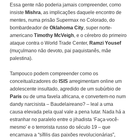
Essa gente não poderia jamais compreender, como
insiste
Mishra
, as implicações daquele encontro de
mentes, numa prisão Supermax no Colorado, do
bombardeador de
Oklahoma City
, super norte-
americano
Timothy McVeigh
, e o cérebro do primeiro
ataque contra o World Trade Center,
Ramzi Yousef
(muçulmano não devoto, pai paquistanês, mãe
palestina).
Tampouco podem compreender como os
conceitualizadores do
ISIS
arregimentam online um
adolescente insultado, agredido de um subúrbio de
Paris
ou de uma favela africana, e convertem-no num
dandy narcisista – Baudelaireano? – leal a uma
causa elevada pela qual vale a pena lutar. Nada há a
estranhar no paralelo entre o jihadista ‘Faça-você-
mesmo’ e o terrorista russo do século 19 – que
encarnava a “sífilis das paixões revolucionárias”,