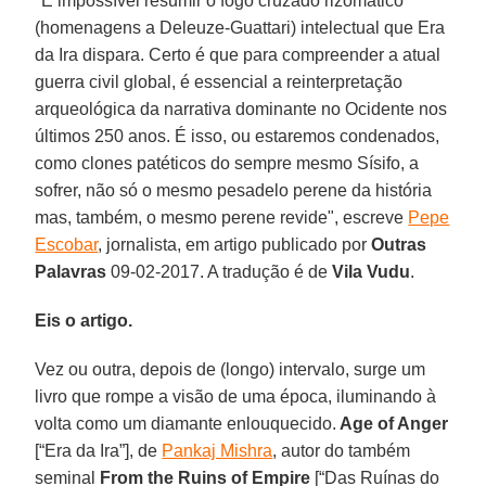
"É impossível resumir o fogo cruzado rizomático
(homenagens a Deleuze-Guattari) intelectual que Era
da Ira dispara. Certo é que para compreender a atual
guerra civil global, é essencial a reinterpretação
arqueológica da narrativa dominante no Ocidente nos
últimos 250 anos. É isso, ou estaremos condenados,
como clones patéticos do sempre mesmo Sísifo, a
sofrer, não só o mesmo pesadelo perene da história
mas, também, o mesmo perene revide", escreve
Pepe
Escobar
, jornalista, em artigo publicado por
Outras
Palavras
09-02-2017. A tradução é de
Vila Vudu
.
Eis o artigo.
Vez ou outra, depois de (longo) intervalo, surge um
livro que rompe a visão de uma época, iluminando à
volta como um diamante enlouquecido.
Age of Anger
[“Era da Ira”], de
Pankaj Mishra
, autor do também
seminal
From the Ruins of Empire
[“Das Ruínas do