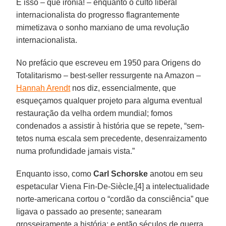
E isso – que ironia! – enquanto o culto liberal
internacionalista do progresso flagrantemente
mimetizava o sonho marxiano de uma revolução
internacionalista.
No prefácio que escreveu em 1950 para Origens do
Totalitarismo – best-seller ressurgente na Amazon –
Hannah Arendt
nos diz, essencialmente, que
esqueçamos qualquer projeto para alguma eventual
restauração da velha ordem mundial; fomos
condenados a assistir à história que se repete, “sem-
tetos numa escala sem precedente, desenraizamento
numa profundidade jamais vista.”
Enquanto isso, como
Carl Schorske
anotou em seu
espetacular Viena Fin-De-Siècle,[4] a intelectualidade
norte-americana cortou o “cordão da consciência” que
ligava o passado ao presente; sanearam
grosseiramente a história; e então séculos de guerra