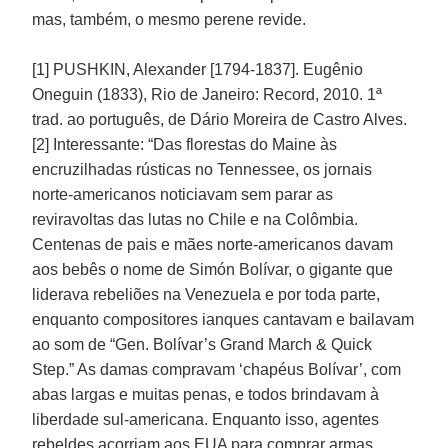
mas, também, o mesmo perene revide.
[1] PUSHKIN, Alexander [1794-1837]. Eugênio
Oneguin (1833), Rio de Janeiro: Record, 2010. 1ª
trad. ao português, de Dário Moreira de Castro Alves.
[2] Interessante: “Das florestas do Maine às
encruzilhadas rústicas no Tennessee, os jornais
norte-americanos noticiavam sem parar as
reviravoltas das lutas no Chile e na Colômbia.
Centenas de pais e mães norte-americanos davam
aos bebês o nome de Simón Bolívar, o gigante que
liderava rebeliões na Venezuela e por toda parte,
enquanto compositores ianques cantavam e bailavam
ao som de “Gen. Bolívar’s Grand March & Quick
Step.” As damas compravam ‘chapéus Bolívar’, com
abas largas e muitas penas, e todos brindavam à
liberdade sul-americana. Enquanto isso, agentes
rebeldes acorriam aos EUA para comprar armas,