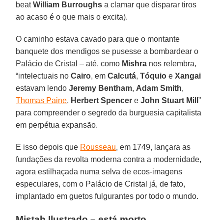
beat
William Burroughs
a clamar que disparar tiros
ao acaso é o que mais o excita).
O caminho estava cavado para que o montante
banquete dos mendigos se pusesse a bombardear o
Palácio de Cristal – até, como
Mishra
nos relembra,
“intelectuais no
Cairo
, em
Calcutá
,
Tóquio
e
Xangai
estavam lendo
Jeremy Bentham
,
Adam Smith
,
Thomas Paine
,
Herbert Spencer
e
John Stuart Mill
”
para compreender o segredo da burguesia capitalista
em perpétua expansão.
E isso depois que
Rousseau
, em 1749, lançara as
fundações da revolta moderna contra a modernidade,
agora estilhaçada numa selva de ecos-imagens
especulares, com o Palácio de Cristal já, de fato,
implantado em guetos fulgurantes por todo o mundo.
Mistah Ilustrado – está morto