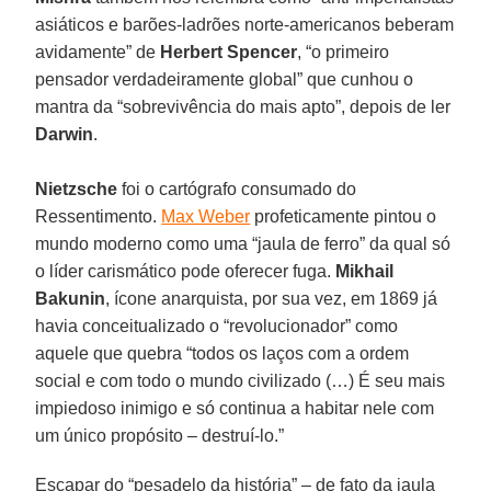
asiáticos e barões-ladrões norte-americanos beberam
avidamente” de
Herbert Spencer
, “o primeiro
pensador verdadeiramente global” que cunhou o
mantra da “sobrevivência do mais apto”, depois de ler
Darwin
.
Nietzsche
foi o cartógrafo consumado do
Ressentimento.
Max Weber
profeticamente pintou o
mundo moderno como uma “jaula de ferro” da qual só
o líder carismático pode oferecer fuga.
Mikhail
Bakunin
, ícone anarquista, por sua vez, em 1869 já
havia conceitualizado o “revolucionador” como
aquele que quebra “todos os laços com a ordem
social e com todo o mundo civilizado (…) É seu mais
impiedoso inimigo e só continua a habitar nele com
um único propósito – destruí-lo.”
Escapar do “pesadelo da história” – de fato da jaula