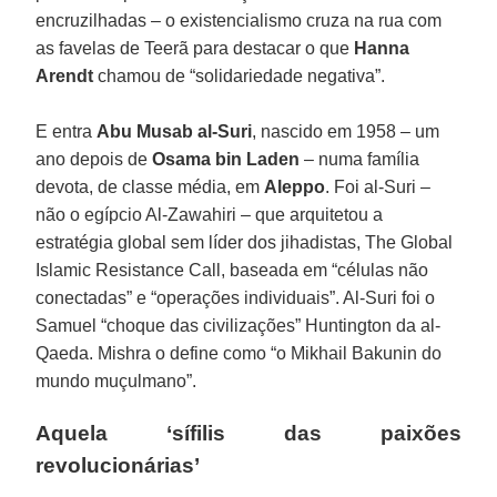
encruzilhadas – o existencialismo cruza na rua com
as favelas de Teerã para destacar o que
Hanna
Arendt
chamou de “solidariedade negativa”.
E entra
Abu Musab al-Suri
, nascido em 1958 – um
ano depois de
Osama bin Laden
– numa família
devota, de classe média, em
Aleppo
. Foi al-Suri –
não o egípcio Al-Zawahiri – que arquitetou a
estratégia global sem líder dos jihadistas, The Global
Islamic Resistance Call, baseada em “células não
conectadas” e “operações individuais”. Al-Suri foi o
Samuel “choque das civilizações” Huntington da al-
Qaeda. Mishra o define como “o Mikhail Bakunin do
mundo muçulmano”.
Aquela ‘sífilis das paixões
revolucionárias’