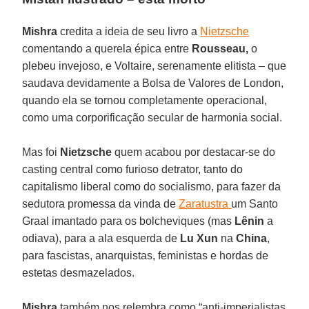
Mishra
credita a ideia de seu livro a
Nietzsche
comentando a querela épica entre
Rousseau,
o
plebeu invejoso, e Voltaire, serenamente elitista – que
saudava devidamente a Bolsa de Valores de London,
quando ela se tornou completamente operacional,
como uma corporificação secular de harmonia social.
Mas foi
Nietzsche
quem acabou por destacar-se do
casting central como furioso detrator, tanto do
capitalismo liberal como do socialismo, para fazer da
sedutora promessa da vinda de
Zaratustra
um Santo
Graal imantado para os bolcheviques (mas
Lênin
a
odiava), para a ala esquerda de
Lu Xun
na
China
,
para fascistas, anarquistas, feministas e hordas de
estetas desmazelados.
Mishra
também nos relembra como “anti-imperialistas