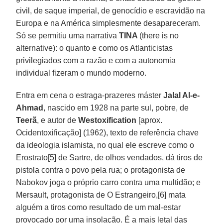
civil, de saque imperial, de genocídio e escravidão na
Europa e na América simplesmente desapareceram.
Só se permitiu uma narrativa
TINA
(there is no
alternative): o quanto e como os Atlanticistas
privilegiados com a razão e com a autonomia
individual fizeram o mundo moderno.
Entra em cena o estraga-prazeres máster
Jalal Al-e-
Ahmad
, nascido em 1928 na parte sul, pobre, de
Teerã
, e autor de
Westoxification
[aprox.
Ocidentoxificação] (1962), texto de referência chave
da ideologia islamista, no qual ele escreve como o
Erostrato[5] de Sartre, de olhos vendados, dá tiros de
pistola contra o povo pela rua; o protagonista de
Nabokov joga o próprio carro contra uma multidão; e
Mersault, protagonista de O Estrangeiro,[6] mata
alguém a tiros como resultado de um mal-estar
provocado por uma insolação. É a mais letal das