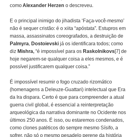
como
Alexander Herzen
o descreveu.
E o principal inimigo do jihadista ‘Faça-você-mesmo’
não é sequer cristão: é o xiita “apóstata”. Estupros em
massa, assassinatos coreografados, a destruição de
Palmyra
,
Dostoievski
já os identificara todos; como
diz
Mishra,
“é impossível para os
Raskolnikovs
[7] de
hoje negarem-se qualquer coisa a eles mesmos, e é
possível justificarem qualquer coisa.”
É impossível resumir o fogo cruzado rizomático
(homenagens a Deleuze-Guattari) intelectual que Era
da Ira dispara. Certo é que para compreender a atual
guerra civil global, é essencial a reinterpretação
arqueológica da narrativa dominante no Ocidente nos
últimos 250 anos. É isso, ou estaremos condenados,
como clones patéticos do sempre mesmo Sísifo, a
sofrer, não só o mesmo pesadelo perene da história