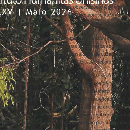
Quanto a isso quero fazer duas observações: A primeira é
um importante debate acadêmico, que apresenta argument
sobre como e porquê manter juros altos como mecanismo 
contraproducente, o “debate público” que vemos nas gran
absolutamente impenetrável a tais argumentos. Quanto a 
repetitiva narrativa dos jornalistas econômicos sobre a sac
macroeconômico” e sobre a necessidade de o
Banco
Cen
inflação, isto é, manter juros altos. Eis um debate interdit
Em segundo lugar, a comunidade dos
policy-makers
respo
monetária sabe muito bem dos fracos efeitos de transmissã
que aumentar os juros produz muito pouco efeito sobre o 
ao invés de se fomentar um debate sobre a eficácia dos i
em seus fundamentos, eis que a solução que encontraram 
os juros ainda mais, até o ponto em que se obtenha o efe
duvidar, basta ler as atas do
Copom
. Não por outro motiv