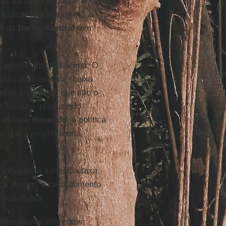
ios da baixa eficácia do
apidamente a dosagem”, o
ão do
Banco
Central
tem
sagem transcrita acima: O
gado com o anterior (baixa
eitos colaterais, que são o
o Tesouro, produzindo
o afirmou
Resende
, a política
o que à própria teoria
a inflação, é a mesma taxa
ica. Assim, a cada aumento
 sua dívida.
indexadores diferentes;