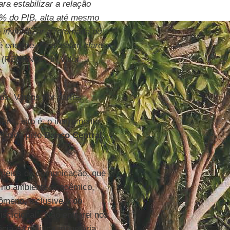
ra estabilizar a relação
40% do PIB, alta até mesmo
inviabilizar a retomada do
 é enorme. Fica assim claro
(RESENDE, in Valor
os. Vamos por partes:
ária, isto é, o instrumento
efinida pelo
Banco
Central
,
 meios de comunicação, que
a no ambiente acadêmico,
ômeno, inclusive a do
risdicional”. Não entrarei nos
cia da política monetária.