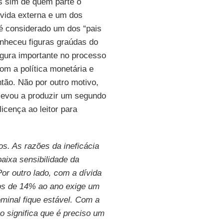
s sim de quem parte o
ívida externa e um dos
 é considerado um dos “pais
onheceu figuras graúdas do
igura importante no processo
com a política monetária e
ão. Não por outro motivo,
 levou a produzir um segundo
licença ao leitor para
os. As razões da ineficácia
baixa sensibilidade da
Por outro lado, com a dívida
ros de 14% ao ano exige um
ominal fique estável. Com a
o significa que é preciso um