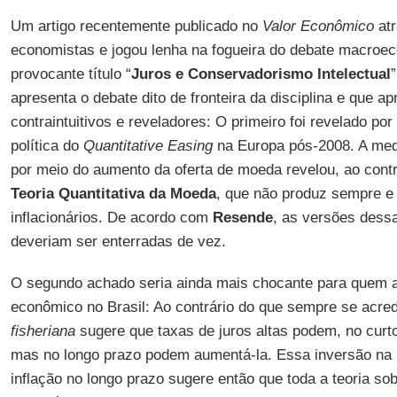
Um artigo recentemente publicado no
Valor Econômico
atr
economistas e jogou lenha na fogueira do debate macroec
provocante título “
Juros e Conservadorismo Intelectual
apresenta o debate dito de fronteira da disciplina e que a
contraintuitivos e reveladores: O primeiro foi revelado po
política do
Quantitative Easing
na Europa pós-2008. A med
por meio do aumento da oferta de moeda revelou, ao contr
Teoria Quantitativa da Moeda
, que não produz sempre e
inflacionários. De acordo com
Resende
, as versões dessa
deveriam ser enterradas de vez.
O segundo achado seria ainda mais chocante para quem
econômico no Brasil: Ao contrário do que sempre se acred
fisheriana
sugere que taxas de juros altas podem, no curto 
mas no longo prazo podem aumentá-la. Essa inversão na r
inflação no longo prazo sugere então que toda a teoria so