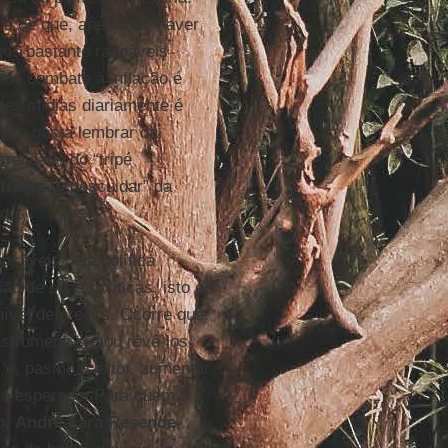
 a de que, apesar de haver
os bastante razoáveis
de combate à inflação é
des mídias diariamente é
isso basta lembrar da
ralidade do “tripé
tral
não “descuidar” da
ado.
nsáveis pela política
o de suas políticas, isto é,
nível de preços. Ocorre que,
nstrumentos e/ou revê-los
é, pasme o leitor, aumentar
ito esperado. Para quem
o,
André Lara Resende