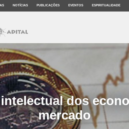
AS
NOTÍCIAS
PUBLICAÇÕES
EVENTOS
ESPIRITUALIDADE
 intelectual dos econ
mercado