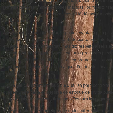
termina seu último artigo perguntando se, diante dos indíc
remédio deve-se “ministrar doses maciças” ou “reduzir r
que seria uma questão de bom senso. Há décadas a opç
sido a primeira.
Agora passo ao segundo grande ponto levantado pela pas
custo fiscal da política monetária. Este ponto está interli
eficácia da política monetária), mas diz respeito a seus ef
enorme custo que as altas taxas de juros produzem para 
déficits e inflando a dívida pública. Lembremos que, com
monetária está mais associada a questões institucionais d
econômica. Então vejamos.
A taxa
Selic
, instrumento que o
BC
utiliza para controlar 
que remunera parte expressiva do estoque de dívida públ
na taxa, sobe a conta de juros que o Tesouro irá pagar por
O Tesouro oferece vários tipos de títulos diferentes, com 