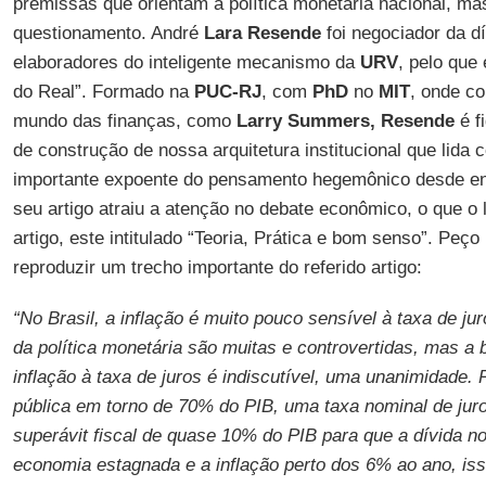
premissas que orientam a política monetária nacional, ma
questionamento. André
Lara Resende
foi negociador da d
elaboradores do inteligente mecanismo da
URV
, pelo que
do Real”. Formado na
PUC-RJ
, com
PhD
no
MIT
, onde c
mundo das finanças, como
Larry Summers, Resende
é f
de construção de nossa arquitetura institucional que lida 
importante expoente do pensamento hegemônico desde ent
seu artigo atraiu a atenção no debate econômico, o que o
artigo, este intitulado “Teoria, Prática e bom senso”. Peço 
reproduzir um trecho importante do referido artigo:
“No Brasil, a inflação é muito pouco sensível à taxa de jur
da política monetária são muitas e controvertidas, mas a 
inflação à taxa de juros é indiscutível, uma unanimidade. 
pública em torno de 70% do PIB, uma taxa nominal de ju
superávit fiscal de quase 10% do PIB para que a dívida n
economia estagnada e a inflação perto dos 6% ao ano, iss