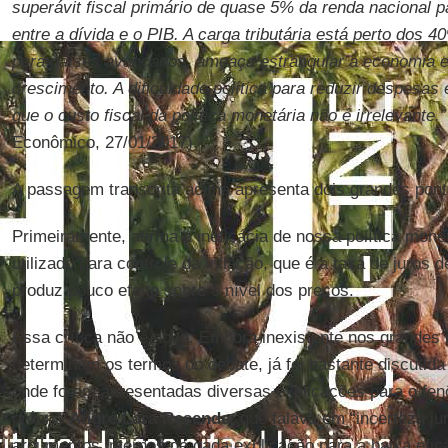
superávit fiscal primário de quase 5% da renda nacional pa
entre a dívida e o PIB. A carga tributária está perto dos 
para países avançados, ameaça estrangular a economia e 
crescimento. A dificuldade política para reduzir despesas
que o custo fiscal da política monetária não é irrelevante.”
Econômico, 27/01/2017).
A passagem transcrita acima apresenta dois grandes pont
Primeiramente, afirma a ineficácia de nossa política monet
utilizado para controle da inflação, que é a taxa de juros d
produz pouco efeito sobre o nível dos preços.
Essa crítica não é nova. Embora inexistente nos grandes
determinam os termos do debate, já foi bastante discutid
onde foram apresentadas diversas explicações para o fen
próprio
André Lara Resende
, que falava em “incerteza ju
argumentos internos de cada explicação para a baixa eficá