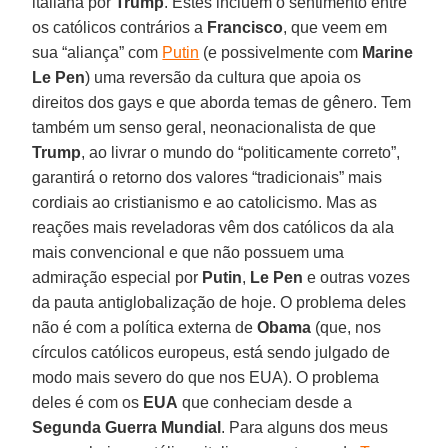
italiana por
Trump
. Estes incluem o sentimento entre
os católicos contrários a
Francisco
, que veem em
sua “aliança” com
Putin
(e possivelmente com
Marine
Le Pen
) uma reversão da cultura que apoia os
direitos dos gays e que aborda temas de gênero. Tem
também um senso geral, neonacionalista de que
Trump
, ao livrar o mundo do “politicamente correto”,
garantirá o retorno dos valores “tradicionais” mais
cordiais ao cristianismo e ao catolicismo. Mas as
reações mais reveladoras vêm dos católicos da ala
mais convencional e que não possuem uma
admiração especial por
Putin
,
Le Pen
e outras vozes
da pauta antiglobalização de hoje. O problema deles
não é com a política externa de
Obama
(que, nos
círculos católicos europeus, está sendo julgado de
modo mais severo do que nos EUA). O problema
deles é com os
EUA
que conheciam desde a
Segunda Guerra Mundial
. Para alguns dos meus