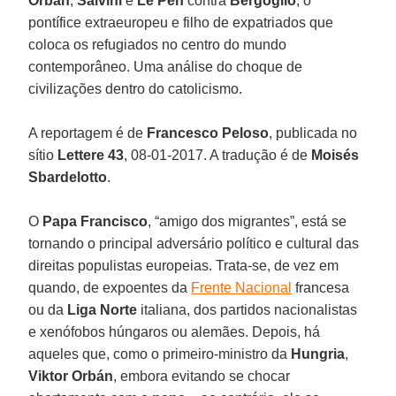
Orbán
,
Salvini
e
Le Pen
contra
Bergoglio
, o
pontífice extraeuropeu e filho de expatriados que
coloca os refugiados no centro do mundo
contemporâneo. Uma análise do choque de
civilizações dentro do catolicismo.
A reportagem é de
Francesco Peloso
, publicada no
sítio
Lettere 43
, 08-01-2017. A tradução é de
Moisés
Sbardelotto
.
O
Papa Francisco
, “amigo dos migrantes”, está se
tornando o principal adversário político e cultural das
direitas populistas europeias. Trata-se, de vez em
quando, de expoentes da
Frente Nacional
francesa
ou da
Liga Norte
italiana, dos partidos nacionalistas
e xenófobos húngaros ou alemães. Depois, há
aqueles que, como o primeiro-ministro da
Hungria
,
Viktor Orbán
, embora evitando se chocar