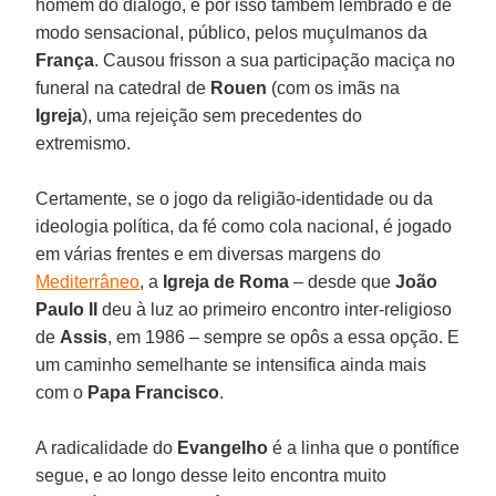
homem do diálogo, e por isso também lembrado e de
modo sensacional, público, pelos muçulmanos da
França
. Causou frisson a sua participação maciça no
funeral na catedral de
Rouen
(com os imãs na
Igreja
), uma rejeição sem precedentes do
extremismo.
Certamente, se o jogo da religião-identidade ou da
ideologia política, da fé como cola nacional, é jogado
em várias frentes e em diversas margens do
Mediterrâneo
, a
Igreja de Roma
– desde que
João
Paulo II
deu à luz ao primeiro encontro inter-religioso
de
Assis
, em 1986 – sempre se opôs a essa opção. E
um caminho semelhante se intensifica ainda mais
com o
Papa Francisco
.
A radicalidade do
Evangelho
é a linha que o pontífice
segue, e ao longo desse leito encontra muito