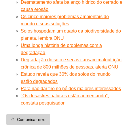
Desmatamento afeta balanço hídrico do cerrado e
causa erosão
Os cinco maiores problemas ambientais do
mundo e suas soluções
Solos hospedam um quarto da biodiversidade do
planeta, lembra ONU
Uma longa história de problemas com a
degradação
Degradação do solo e secas causam malnutrição
crônica de 800 milhões de pessoas, alerta ONU
Estudo revela que 30% dos solos do mundo
estão degradados
Para não dar tiro no pé dos maiores interessados
"Os desastres naturais estão aumentando",
constata pesquisador
⚠️
Comunicar erro