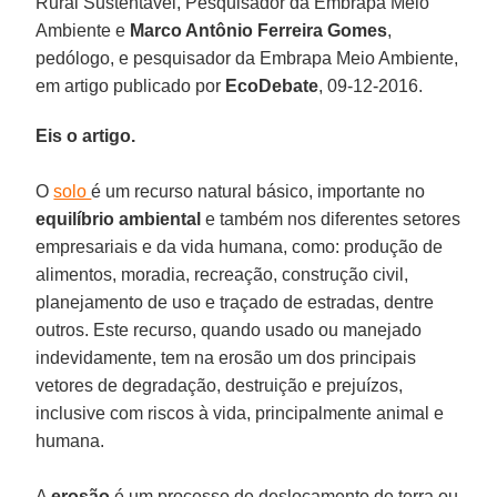
Rural Sustentável, Pesquisador da Embrapa Meio
Ambiente e
Marco Antônio Ferreira Gomes
,
pedólogo, e pesquisador da Embrapa Meio Ambiente,
em artigo publicado por
EcoDebate
, 09-12-2016.
Eis o artigo.
O
solo
é um recurso natural básico, importante no
equilíbrio ambiental
e também nos diferentes setores
empresariais e da vida humana, como: produção de
alimentos, moradia, recreação, construção civil,
planejamento de uso e traçado de estradas, dentre
outros. Este recurso, quando usado ou manejado
indevidamente, tem na erosão um dos principais
vetores de degradação, destruição e prejuízos,
inclusive com riscos à vida, principalmente animal e
humana.
A
erosão
é um processo de deslocamento de terra ou