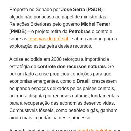
Proposto no Senado por
José Serra
(
PSDB
) –
alçado não por acaso ao papel de ministro das
Relações Exteriores pelo governo
Michel Temer
(
PMDB
) – o projeto retira da
Petrobras
o controle
sobre as
reservas do pré-sal
, e abre caminho para a
exploração estrangeira destes recursos.
A crise eclodida em 2008 reforçou a importância
estratégia do
controle dos recursos naturais
. Se
por um lado a crise propiciou condições para que
economias emergentes, como o
Brasil
, crescessem
ocupando espaços deixados pelos países centrais,
acirrou a disputa por recursos naturais, fundamentais
para a recuperação das economias desenvolvidas.
Combustíveis fósseis, como petróleo e gás, ganham
ainda mais importância neste processo.
A queda vertiginosa do preço do
barril de petróleo
nos