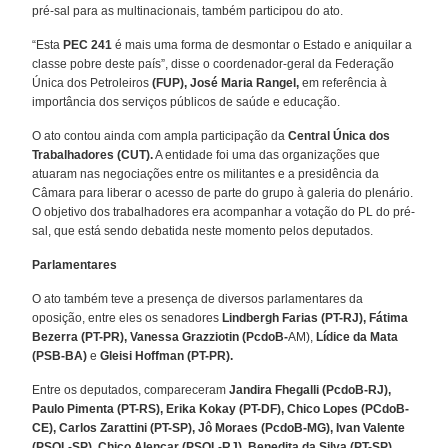
pré-sal para as multinacionais, também participou do ato.
“Esta
PEC 241
é mais uma forma de desmontar o Estado e aniquilar a
classe pobre deste país”, disse o coordenador-geral da Federação
Única dos Petroleiros
(FUP),
José Maria Rangel,
em referência à
importância dos serviços públicos de saúde e educação.
O ato contou ainda com ampla participação da
Central Única dos
Trabalhadores
(CUT).
A entidade foi uma das organizações que
atuaram nas negociações entre os militantes e a presidência da
Câmara para liberar o acesso de parte do grupo à galeria do plenário.
O objetivo dos trabalhadores era acompanhar a votação do PL do pré-
sal, que está sendo debatida neste momento pelos deputados.
Parlamentares
O ato também teve a presença de diversos parlamentares da
oposição, entre eles os senadores
Lindbergh Farias (PT-RJ), Fátima
Bezerra (PT-PR), Vanessa Grazziotin (PcdoB-
AM),
Lídice da Mata
(PSB-BA)
e
Gleisi Hoffman (PT-PR).
Entre os deputados, compareceram
Jandira Fhegalli (PcdoB-RJ),
Paulo Pimenta (PT-RS), Erika Kokay (PT-DF), Chico Lopes (PCdoB-
CE), Carlos Zarattini (PT-SP), Jô Moraes (PcdoB-MG), Ivan Valente
(PSOL-SP), Chico Alencar (PSOL-RJ), Benedita da Silva (PT-SP),