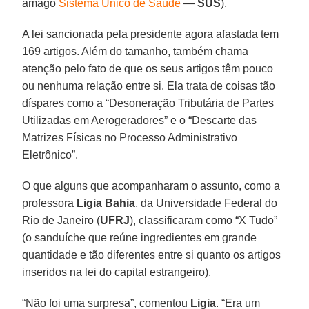
âmago
Sistema Único de Saúde
—
SUS
).
A lei sancionada pela presidente agora afastada tem
169 artigos. Além do tamanho, também chama
atenção pelo fato de que os seus artigos têm pouco
ou nenhuma relação entre si. Ela trata de coisas tão
díspares como a “Desoneração Tributária de Partes
Utilizadas em Aerogeradores” e o “Descarte das
Matrizes Físicas no Processo Administrativo
Eletrônico”.
O que alguns que acompanharam o assunto, como a
professora
Ligia Bahia
, da Universidade Federal do
Rio de Janeiro (
UFRJ
), classificaram como “X Tudo”
(o sanduíche que reúne ingredientes em grande
quantidade e tão diferentes entre si quanto os artigos
inseridos na lei do capital estrangeiro).
“Não foi uma surpresa”, comentou
Ligia
. “Era um