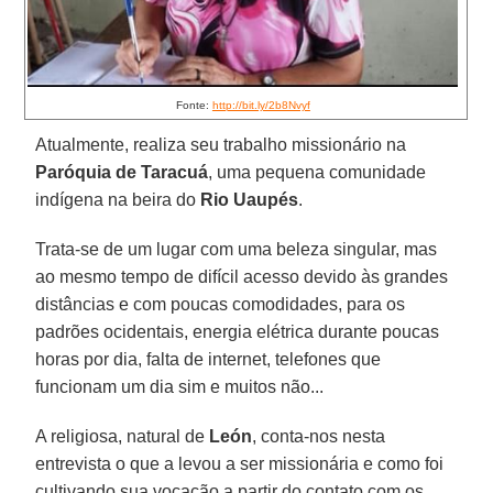
Fonte:
http://bit.ly/2b8Nvyf
Atualmente, realiza seu trabalho missionário na
Paróquia de Taracuá
, uma pequena comunidade
indígena na beira do
Rio Uaupés
.
Trata-se de um lugar com uma beleza singular, mas
ao mesmo tempo de difícil acesso devido às grandes
distâncias e com poucas comodidades, para os
padrões ocidentais, energia elétrica durante poucas
horas por dia, falta de internet, telefones que
funcionam um dia sim e muitos não...
A religiosa, natural de
León
, conta-nos nesta
entrevista o que a levou a ser missionária e como foi
cultivando sua vocação a partir do contato com os