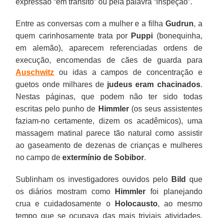
expressão “em trânsito” ou pela palavra “inspeção”.
Entre as conversas com a mulher e a filha
Gudrun
, a
quem carinhosamente trata por
Puppi
(bonequinha,
em alemão), aparecem referenciadas ordens de
execução, encomendas de cães de guarda para
Auschwitz
ou idas a campos de concentração e
guetos onde milhares de
judeus eram chacinados
.
Nestas páginas, que podem não ter sido todas
escritas pelo punho de
Himmler
(os seus assistentes
faziam-no certamente, dizem os acadêmicos), uma
massagem matinal parece tão natural como assistir
ao gaseamento de dezenas de crianças e mulheres
no campo de
extermínio de
Sobibor
.
Sublinham os investigadores ouvidos pelo
Bild
que
os diários mostram como
Himmler
foi planejando
crua e cuidadosamente o
Holocausto
, ao mesmo
tempo que se ocupava das mais triviais atividades,