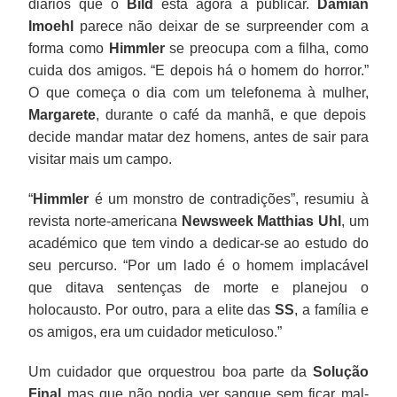
diários que o
Bild
está agora a publicar.
Damian
Imoehl
parece não deixar de se surpreender com a
forma como
Himmler
se preocupa com a filha, como
cuida dos amigos. “E depois há o homem do horror.”
O que começa o dia com um telefonema à mulher,
Margarete
, durante o café da manhã, e que depois
decide mandar matar dez homens, antes de sair para
visitar mais um campo.
“
Himmler
é um monstro de contradições”, resumiu à
revista norte-americana
Newsweek Matthias Uhl
, um
académico que tem vindo a dedicar-se ao estudo do
seu percurso. “Por um lado é o homem implacável
que ditava sentenças de morte e planejou o
holocausto. Por outro, para a elite das
SS
, a família e
os amigos, era um cuidador meticuloso.”
Um cuidador que orquestrou boa parte da
Solução
Final
mas que não podia ver sangue sem ficar mal-