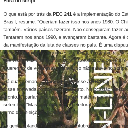
Fora do script
O que está por trás da
PEC 241
é a implementação do Est
Brasil, resume. “Queriam fazer isso nos anos 1980. O Chil
também. Vários países fizeram. Não conseguiram fazer aq
Tentaram nos anos 1990, e avançaram bastante. Agora é o g
da manifestação da luta de classes no país. É uma disput
classes de mais alta renda estão dizendo o seguinte: ‘Nó
que vocês nos surrupiaram com a Constituição de 1988 e 
Queremos de volta essa grana. Isso não estava no script’
Há duas semanas,
Danilo Forte
disse à
RBA
que sua exp
fosse aprovada no começo de agosto. Na ocasião, declarou
pronto. O parlamentar previu que a matéria poderia ir ao
setembro. “Mas com o processo eleitoral talvez isso fique
turno das eleições”, ponderou.
“A gente votando na Câmara em outubro, tem até dezembr