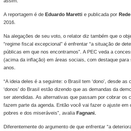
assim.”
A reportagem é de
Eduardo Maretti
e publicada por
Rede 
2016.
Na alegações de seu voto, o relator diz também que o objet
“regime fiscal excepcional” é enfrentar “a situação de det
públicas em que nos encontramos”. A PEC veda a conces
(acima da inflação) em áreas sociais, com destaque para
anos.
“A ideia deles é a seguinte: o Brasil tem ‘dono’, desde as 
‘donos’ do Brasil estão dizendo que as demandas da demo
ser atendidas. As alternativas que passam por cobrar os 
fazem parte da agenda. Então você vai fazer o ajuste em 
pobres e dos miseráveis”, avalia
Fagnani.
Diferentemente do argumento de que enfrentar “a deterior