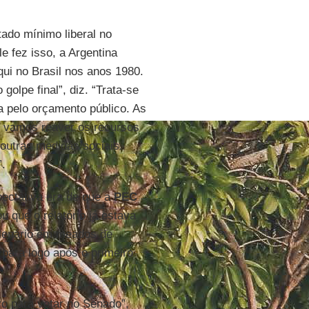
ado mínimo liberal no
e fez isso, a Argentina
ui no Brasil nos anos 1980.
olpe final”, diz. “Trata-se
a pelo orçamento público. As
s vamos reaver os recursos
outras medidas sociais.
”.
ectativa era de que a
PEC
 que o relatório já estava
 plenário em meados de
 para logo após o primeiro
o para votar no Senado”,