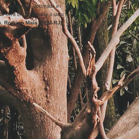
EC precisa ser aprovada e
nda será encaminhada a uma
a,
Rodrigo Maia (DEM-RJ)
.
mestre.