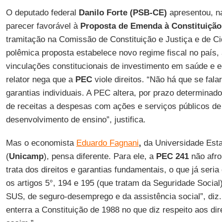
O deputado federal
Danilo Forte (PSB-CE)
apresentou, na
parecer favorável à
Proposta de Emenda à Constituição
tramitação na Comissão de Constituição e Justiça e de C
polêmica proposta estabelece novo regime fiscal no país
vinculações constitucionais de investimento em saúde e 
relator nega que a
PEC
viole direitos. “Não há que se falar
garantias individuais. A PEC altera, por prazo determinad
de receitas a despesas com ações e serviços públicos d
desenvolvimento de ensino”, justifica.
Mas o economista
Eduardo Fagnani
,
da Universidade Est
(
Unicamp
), pensa diferente. Para ele, a
PEC 241
não afro
trata dos direitos e garantias fundamentais, o que já seria
os artigos 5°, 194 e 195 (que tratam da Seguridade Social)
SUS, de seguro-desemprego e da assistência social”, di
enterra a Constituição de 1988 no que diz respeito aos dir