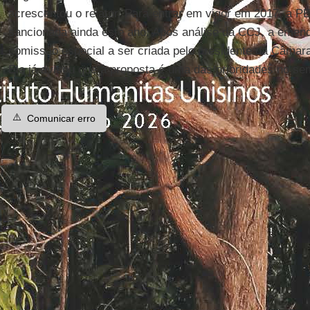
acrescentou o relator. Para entrar em vigor em 2017, a P
sancionada ainda este ano. Após análise da CCJ, a eme
comissão especial a ser criada pelo presidente da Câmar
Ele já avisou que a proposta é uma das prioridades no se
⚠️
Comunicar erro