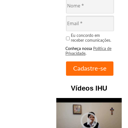
Eu concordo em
receber comunicações.
Conheça nossa
Política de
Privacidade
.
Vídeos IHU
play_circle_outline