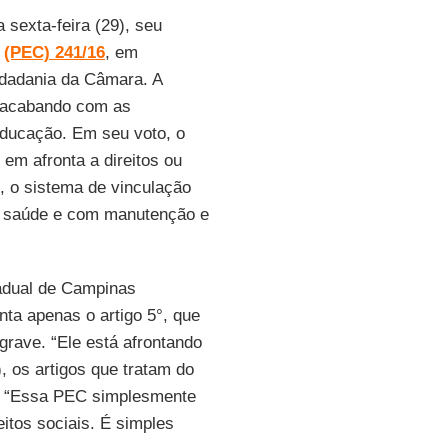
 sexta-feira (29), seu
(PEC)
241/16
, em
idadania da Câmara. A
, acabando com as
educação. Em seu voto, o
 em afronta a direitos ou
o, o sistema de vinculação
e saúde e com manutenção e
adual de Campinas
nta apenas o artigo 5°, que
 grave. “Ele está afrontando
, os artigos que tratam do
z. “Essa PEC simplesmente
eitos sociais. É simples