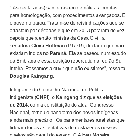
“(As declaradas) são terras emblemáticas, prontas
para homologação, com procedimentos avançados. E
o governo parou. Tratam-se de reivindicações que se
arrastam por décadas e que em 2013 pararam de vez
depois que a então ministra da Casa Civil, a
senadora
Gleisi Hoffman
(PT/PR), declarou que não
existiam índios no
Paraná
. Ela se baseou num estudo
da Embrapa e essa posição repercutiu na região Sul
inteira. Passamos a ouvir que não existimos”, ressalta
Douglas Kaingang
.
Integrante do Conselho Nacional de Política
Indigenista (
CNPI
), o
Kaingang
diz que as
eleições
de 2014
, com a constituição do atual Congresso
Nacional, tornou o panorama dos povos indígenas
ainda mais precário: “Os parlamentares ruralistas que
lideram todas as tentativas de desfazer os nossos
direitos são daqui do estado. O
Alceu Moreira