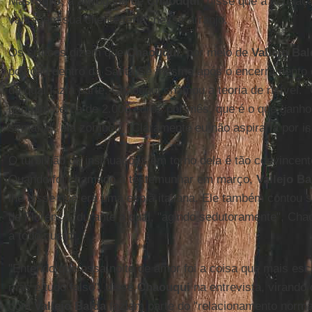
Mas
Sgro
, a advogada de
Chaouqui
, disse que a acusaç
vantagem sua cliente teria" nesse arranjo.
Os críticos dizem que
Chaouqui
, por meio de
Vallejo Ba
posição dentro da Santa Sé mesmo após o encerramento 
da qual fazia parte. Chaouqui chamou a teoria de risível. 
ganham cerca de 2.000 euros por mês, que é o que gan
semana", ela zombou. "Claramente eu não aspiraria por is
O turbilhão de insinuações em torno dela é tão convincente
Quando foi chamado a testemunhar em março,
Vallejo
Ba
lhe disse que era uma espiã italiana. Ele também contou 
de Florença, durante a qual, "agindo sedutoramente", Cha
a todo custo".
"Entendo que essa noite de amor foi a coisa que mais esca
mas é tudo falso", disse
Chaouqui
na entrevista, virando
com
Vallejo Balda
faziam parte do "relacionamento normal