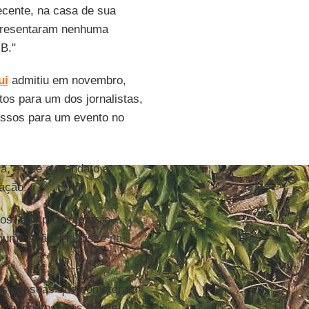
recente, na casa de sua
presentaram nenhuma
B."
ui
admitiu em novembro,
os para um dos jornalistas,
essos para um evento no
ja, e que o mandato e
ação.
ios" aos promotores e
huma ação, ela disse na
sas pessoas que cometeram
es expostos" nos
livros