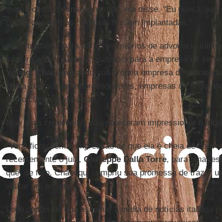
membros da mesma comissão, ela disse. "Eu nunca quis 
queria que minhas reformas fossem implantadas."
Após trabalhar para vários escritórios de advocacia italia
suas relações públicas, e depois para a empresa de servi
Young
,
Chaouqui
abriu sua própria empresa de estratégi
conta com vários empreendedores, empresas de segurança
como clientes, ela disse.
Mas suas credenciais não pareceram impressionar o tribu
"Você ficou com a impressão de que ela é cheia de conver
recentemente o juiz,
Giuseppe Dalla Torre
, para uma te
que, de fato, Chaouqui cumpriu sua promessa de trazer u
visitar um projeto.
Logo depois de sua escolha, a mídia de notícias italiana 