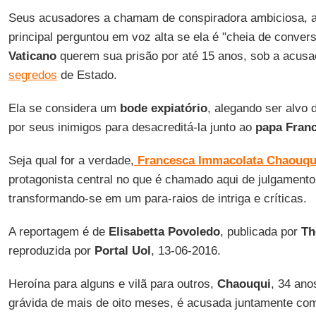
Seus acusadores a chamam de conspiradora ambiciosa, a
principal perguntou em voz alta se ela é "cheia de conver
Vaticano
querem sua prisão por até 15 anos, sob a acusa
segredos
de Estado.
Ela se considera um
bode expiatório
, alegando ser alvo
por seus inimigos para desacreditá-la junto ao
papa Fran
Seja qual for a verdade,
Francesca Immacolata Chaouqu
protagonista central no que é chamado aqui de julgamento
transformando-se em um para-raios de intriga e críticas.
A reportagem é de
Elisabetta Povoledo
, publicada por
Th
reproduzida por
Portal Uol
, 13-06-2016.
Heroína para alguns e vilã para outros,
Chaouqui
, 34 ano
grávida de mais de oito meses, é acusada juntamente com