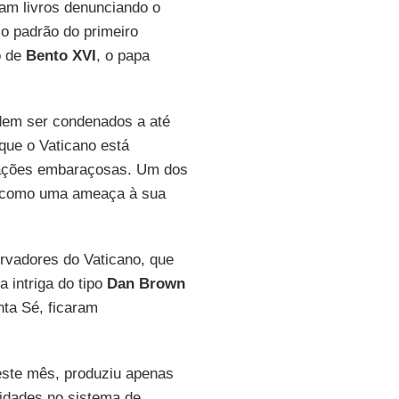
ram livros denunciando o
o padrão do primeiro
o de
Bento XVI
, o papa
dem ser condenados a até
que o Vaticano está
elações embaraçosas. Um dos
s como uma ameaça à sua
rvadores do Vaticano, que
 intriga do tipo
Dan Brown
ta Sé, ficaram
este mês, produziu apenas
idades no sistema de