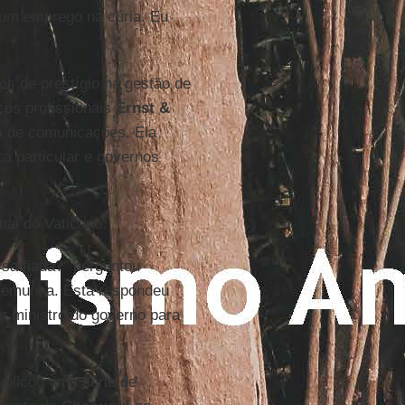
um emprego na cúria. Eu
nos de prestígio na gestão de
ços profissionais
Ernst &
a de comunicações. Ela
 particular e governos
nal do Vaticano.
sa fiada?" perguntou
stemunha. Esta respondeu
m ministro do governo para
publicou uma série de