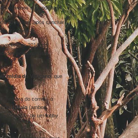
u, ao menos até onde sei."
pós 10 meses, após concluir
ram a comentar.
evereiro de 2014, do
vidades econômicas e
de mídia do Vaticano
, que
ro membro do comitê, o
Nicola Maio
(ambos
ara formação de um lobby