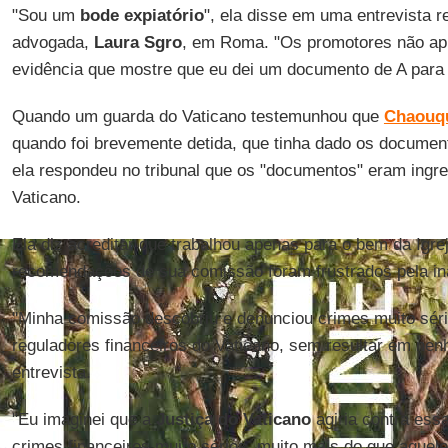
"Sou um
bode expiatório
", ela disse em uma entrevista 
advogada,
Laura Sgro
, em Roma. "Os promotores não a
evidência que mostre que eu dei um documento de A para 
Quando um guarda do Vaticano testemunhou que
Chaouq
quando foi brevemente detida, que tinha dado os document
ela respondeu no tribunal que os "documentos" eram ingr
Vaticano.
Ela diz acreditar que trabalhou apenas para o bem da Igre
recomendações de sua comissão foram frustrados pela in
"Minha comissão descobriu e denunciou crimes muito sér
reguladores financeiros do Vaticano, sem resultar em nen
entrevista.
"Eu imaginei que a
Justiça do Vaticano
agiria contra es
crimes financeiros muito sérios, muito mais do que aquel