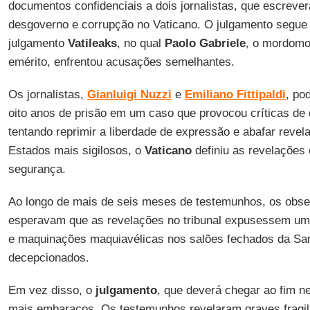
documentos confidenciais a dois jornalistas, que escreve
desgoverno e corrupção no Vaticano. O julgamento segue 
julgamento
Vatileaks
, no qual
Paolo Gabriele
, o mordom
emérito, enfrentou acusações semelhantes.
Os jornalistas,
Gianluigi Nuzzi
e
Emiliano Fittipaldi
, po
oito anos de prisão em um caso que provocou críticas de 
tentando reprimir a liberdade de expressão e abafar rev
Estados mais sigilosos, o
Vaticano
definiu as revelaçõe
segurança.
Ao longo de mais de seis meses de testemunhos, os obse
esperavam que as revelações no tribunal expusessem uma
e maquinações maquiavélicas nos salões fechados da San
decepcionados.
Em vez disso, o
julgamento
, que deverá chegar ao fim n
mais embaraços. Os testemunhos revelaram graves fragil