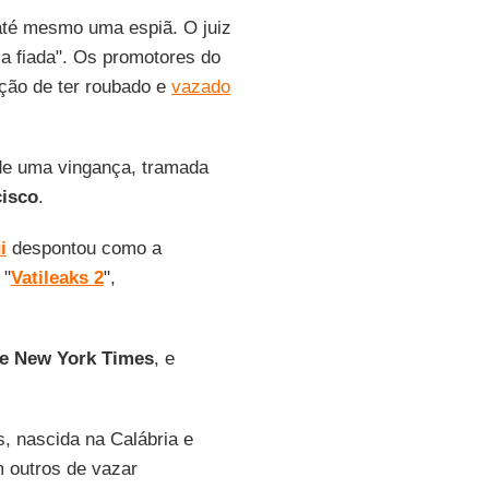
té mesmo uma espiã. O juiz
sa fiada". Os promotores do
ção de ter roubado e
vazado
 de uma vingança, tramada
cisco
.
i
despontou como a
 "
Vatileaks 2
",
e New York Times
, e
s, nascida na Calábria e
 outros de vazar