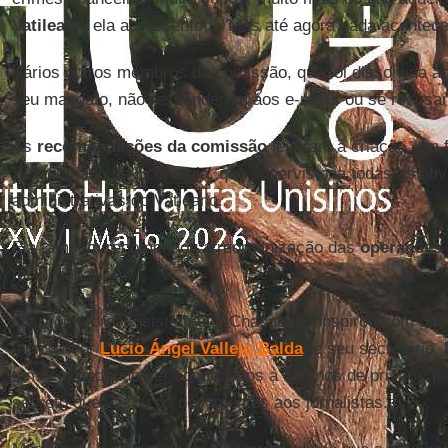
Vatileaks
, ela acrescentou. "Mas até agora nada acontece
Vários outros membros da comissão, que foi dissolvida a
seu mandato, não responderam aos e-mails ou se recusa
As
recomendações da comissão
levaram à criação, em f
Secretariado de Economia, que supervisiona todas as ati
administrativas do Vaticano.
Ela também recomendou a reorganização das
operações 
foi iniciada.
Os promotores insistem que Chaouqui conspirou com out
monsenhor
Lucio Ángel Vallejo Balda
, e seu secretário,
também podendo ser condenados a 15 anos de prisão), p
secreto que vazou os documentos aos jornalistas.