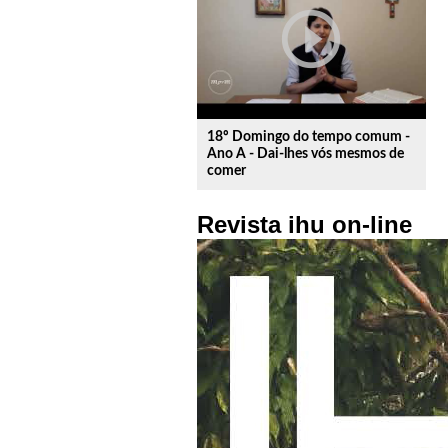
play_circle_outline
18º Domingo do tempo comum -
Ano A - Dai-lhes vós mesmos de
comer
Revista ihu on-line