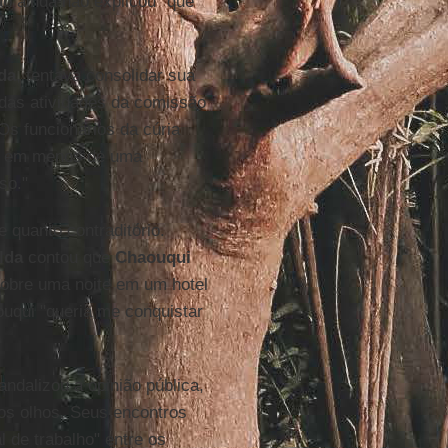
ão ainda não explicou "que
lda
, tentava consolidar sua
das atividades da comissão
"Os funcionários da cúria
ho em menos de uma
so."
 quanto contraditório.
lda
contou que
Chaouqui
sobre uma noite em um hotel
ouqui "queria me conquistar
ndalizou a opinião pública,
 os olhos. Seus encontros
 de trabalho" entre os