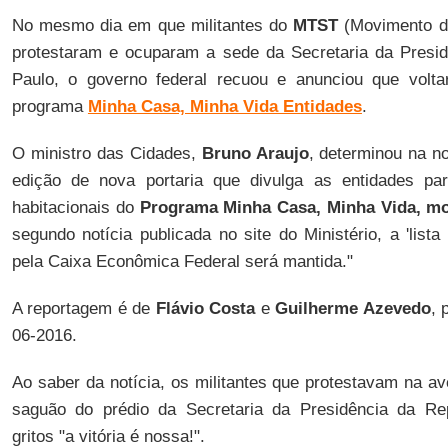
No mesmo dia em que militantes do
MTST
(Movimento d
protestaram e ocuparam a sede da Secretaria da Presi
Paulo, o governo federal recuou e anunciou que volta
programa
Minha Casa, Minha Vida Entidades
.
O ministro das Cidades,
Bruno Araujo
, determinou na no
edição de nova portaria que divulga as entidades pa
habitacionais do
Programa Minha Casa, Minha Vida, mo
segundo notícia publicada no site do Ministério, a 'lis
pela Caixa Econômica Federal será mantida."
A reportagem é de
Flávio Costa
e
Guilherme Azevedo
, 
06-2016.
Ao saber da notícia, os militantes que protestavam na av
saguão do prédio da Secretaria da Presidência da 
gritos "a vitória é nossa!".