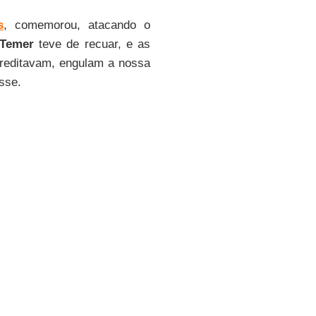
s
, comemorou, atacando o
 Temer
teve de recuar, e as
creditavam, engulam a nossa
isse.
m que só sairão da avenida
 revogado no dia 17 de maio,
ão de unidades do programa
sa, Minha Vida
voltado para
10.000 casas do Programa.
, Minha Vida, modalidade