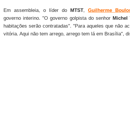
Em assembleia, o líder do
MTST
,
Guilherme Boulo
governo interino. "O governo golpista do senhor
Michel
habitações serão contratadas". "Para aqueles que não a
vitória. Aqui não tem arrego, arrego tem lá em Brasília", d
Apesar da decisão favorável, os integrantes decidira
Paulista na manhã da quinta (2).
Mudança
A decisão muda a decisão anterior de
Araujo
, que havia
portarias do governo
Dilma Rousseff
para a contrataç
habitacional e que regulamentava o modelo do
Minha Ca
entidades, como o
MTST
.
"Com isso, segue a contratação gradual de mais de 
Outras 13.900 unidades habitacionais do
Minha Casa