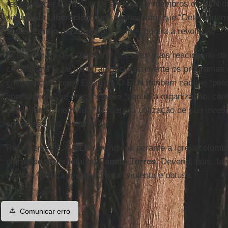
resplandecer a vida”, onde afirma que membros do
ELN
d
no boletim
Liberación
onde anunciavam que “Determinamo
Jesús Emilio Jaramillo
por crimes contra a revolução”.
Acusaram-no de fazer parte “do setor mais reacionário da 
colombiana” e de penetrar ideologicamente os programas
colaboração com o Exército. O
ELN
também não lhe “perd
abertamente” se pronunciasse “contra a organização, cont
comunismo”, nem sua “descarada utilização de sua investi
em defesa dos militares”.
Recentemente, o
ELN
reivindicou perante a Igreja colomb
dignidade sacerdotal de
Camilo Torres
. Deveria, pois, f
de uma “justiça revolucionária” violenta e obtusa.
⚠️
Comunicar erro