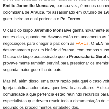
Emilio Jaramillo Monsalve
, por sua vez, é menos conhe
colombiana de
Arauca
, foi assassinado em outubro de 
guerrilheiro ao qual pertencia o
Pe. Torres
.
O caso do bispo
Jaramillo Monsalve
ganha novamente a
nestes dias, quando em
Havana
estão em andamento as úl
negociações para chegar à paz com as
FARCs
. O
ELN
mo
desarmamento por um binário diferente, com tempos sup
O caso do bispo assassinado que a
Procuradoria Geral 
provavelmente também servirá para pressionar os membro
segunda maior guerrilha do país.
Mas há, além disso, uma outra razão pela qual o caso volt
Igreja católica colombiana quer levá-lo aos altares. A dio
comunidade a que pertencia estão reunindo recursos para
especialistas que devem reunir toda a documentação do ca
segundo os procedimentos estabelecidos.