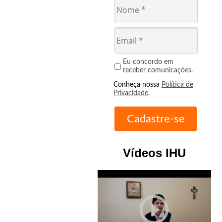
Eu concordo em
receber comunicações.
Conheça nossa
Política de
Privacidade
.
Vídeos IHU
play_circle_outline