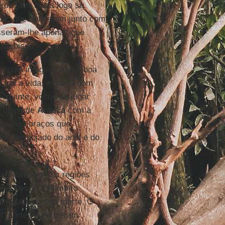
iros, aos quais logo se
oz
, que detiveram junto com
isseram-lhe apenas que
do bispo.
 podia imaginar que a boa
staria a vida, embora dom
eguinte, voltou ao lugar
o bispo de
Arauca
com a
idas nos braços que
ido despojado do anel e do
ue realizava nas regiões
res. Desde o primeiro
bilidade na sua morte. O
as mortes que fizeram