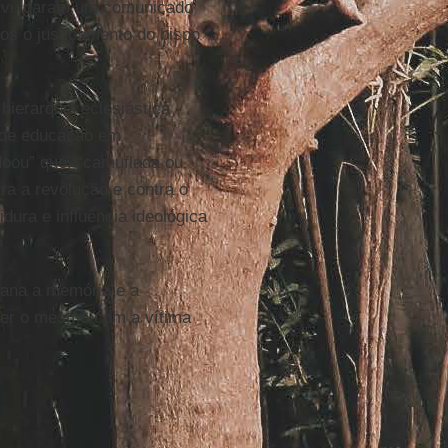
ivulgaram um comunicado
s o justiçamento do bispo
hierarquia eclesiástica
 de educação em
oou” que, “camuflada ou
ra a revolução e contra o
dura e influência ideológica
iana a memória e a
azer o mesmo com a vítima