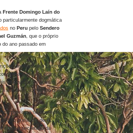
da
Frente Domingo Laín do
o particularmente dogmática
ados
no
Peru
pelo
Sendero
ael Guzmán
, que o próprio
ro do ano passado em
nções de arquivar o caso da
considera que é um crime de
is internacionais aceitas
erá a audiência, mesmo que
.
da província na fronteira
 1989 o prelado – de 72
rista e a secretária da