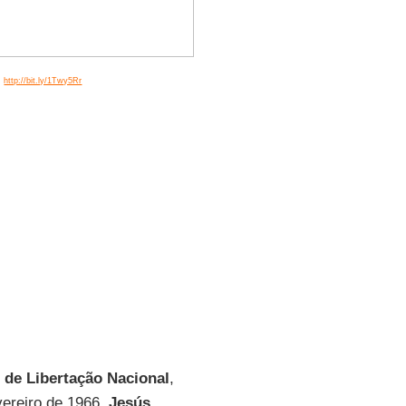
e:
http://bit.ly/1Twy5Rr
o de Libertação Nacional
,
vereiro de 1966.
Jesús