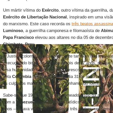
Um mártir vítima do
Exército
, outro vítima da guerrilha, 
Exército de Libertação Nacional
, inspirado em uma visã
do marxismo. Este caso recorda os
três beatos assassin
Luminoso
, a guerrilha camponesa e filomaoísta de
Abim
Papa Francisco
elevou aos altares no dia 05 de dezemb
Chimbote
,
Peru
.
A Justiça colombiana aparentemente também não tem inte
execução do bispo de
Arauca
depois de 27 anos, porque 
lesa humanidade e, portanto, não prescreve, segundo as le
pela
Colômbia
nesta matéria. No dia 31 de maio acontec
os culpados materiais ainda não tenham sido identificados
Sabe-se que 19 anos após ser nomeado bispo da atormenta
com a
Venezuela
(1970), em um fatídico 02 de outubro de
anos – estava viajando com outros três padres, um semina