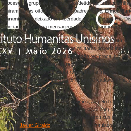
diocese. O grupo de religiosos foi detido por três guerrilhe
uniram outros oito. Um dos três padres, o
Pe. Elmer Muñ
Jaramillo
, foi deixado em liberdade nesse mesmo dia. D
queriam enviar uma mensagem ao governo por intermédio 
Posteriormente, o padre declarou que nesse momento não
relação que o bispo tinha com os militares poderia lhe cu
Jaramillo
tenha lhe pedido a confissão recíproca. No dia s
com alguns camponeses da região e encontrou o corpo d
cabeça desfigurada por sete tiros de fuzil e fraturas e fer
demonstravam que tinha sido torturado. O cadáver tinha s
crucifixo episcopais.
Dom Jaramillo
já tinha recebido ameaças pelo trabalho q
mais pobres da província e por sua relação com os milita
momento o agrupamento guerrilheiro aceitou sua responsa
jesuíta
Javier Giraldo
escreveu um livro intitulado “Aquel