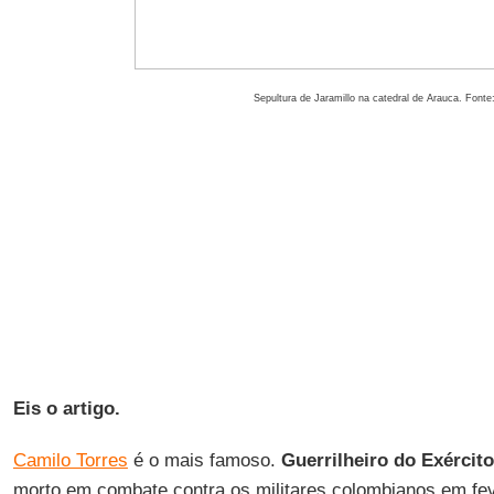
Sepultura de Jaramillo na catedral de Arauca. Font
Eis o artigo.
Camilo Torres
é o mais famoso.
Guerrilheiro do Exércit
morto em combate contra os militares colombianos em fe