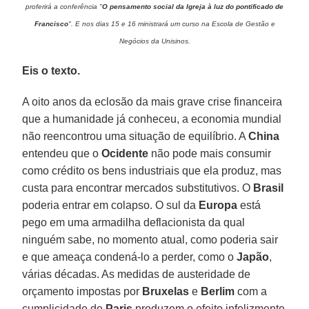
proferirá a conferência "
O pensamento social da Igreja à luz do pontificado de
Francisco
". E nos dias 15 e 16 ministrará um curso na Escola de Gestão e
Negócios da Unisinos.
Eis o texto.
A oito anos da eclosão da mais grave crise financeira
que a humanidade já conheceu, a economia mundial
não reencontrou uma situação de equilíbrio. A
China
entendeu que o
Ocidente
não pode mais consumir
como crédito os bens industriais que ela produz, mas
custa para encontrar mercados substitutivos. O
Brasil
poderia entrar em colapso. O sul da
Europa
está
pego em uma armadilha deflacionista da qual
ninguém sabe, no momento atual, como poderia sair
e que ameaça condená-lo a perder, como o
Japão
,
várias décadas. As medidas de austeridade de
orçamento impostas por
Bruxelas
e
Berlim
com a
cumplicidade de
Paris
produzem o efeito infelizmente