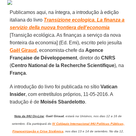
Publicamos aqui, na íntegra, a introdução à edição
italiana do livro
Transizione ecologica. La finanza a
servizio della nuova frontiera dell’economia
[Transição ecológica. As finanças a serviço da nova
fronteira da economia] (Ed. Emi), escrito pelo jesuíta
Gaël Giraud
, economista-chefe da
Agence
Française de Développement
, diretor do
CNRS
(
Centro National de la Recherche Scientifique
), na
França
.
A introdução do livro foi publicada no sítio
Vatican
Insider
, com entretítulos próprios, 11-05-2016. A
tradução é de
Moisés Sbardelotto
.
Nota da IHU On-Line
:
Gaël Giraud
, estará na Unisinos, nos dias 12 a 16 de
setembro. Ela participará do
IV Colóquio Internacional IHU Políticas Públicas,
Financeirização e Crise Sistêmica
, nos dias 13 e 14 de setembro. No dia 12,