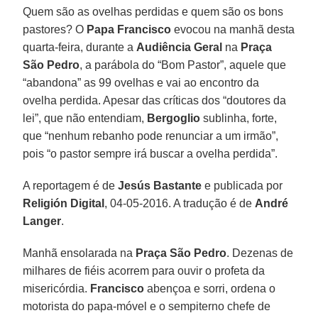
Quem são as ovelhas perdidas e quem são os bons
pastores? O
Papa Francisco
evocou na manhã desta
quarta-feira, durante a
Audiência Geral
na
Praça
São Pedro
, a parábola do “Bom Pastor”, aquele que
“abandona” as 99 ovelhas e vai ao encontro da
ovelha perdida. Apesar das críticas dos “doutores da
lei”, que não entendiam,
Bergoglio
sublinha, forte,
que “nenhum rebanho pode renunciar a um irmão”,
pois “o pastor sempre irá buscar a ovelha perdida”.
A reportagem é de
Jesús Bastante
e publicada por
Religión Digital
, 04-05-2016. A tradução é de
André
Langer
.
Manhã ensolarada na
Praça São Pedro
. Dezenas de
milhares de fiéis acorrem para ouvir o profeta da
misericórdia.
Francisco
abençoa e sorri, ordena o
motorista do papa-móvel e o sempiterno chefe de