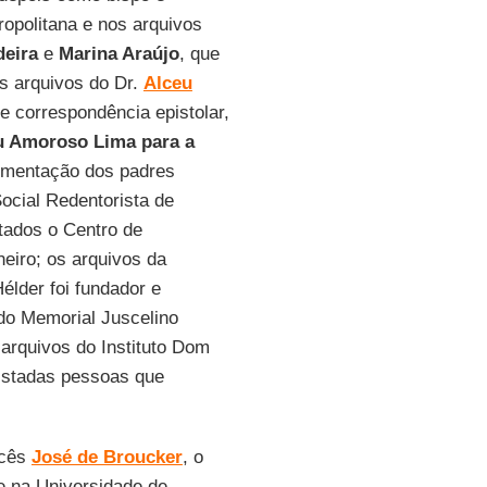
ropolitana e nos arquivos
deira
e
Marina Araújo
, que
os arquivos do Dr.
Alceu
 correspondência epistolar,
u Amoroso Lima para a
umentação dos padres
Social Redentorista de
tados o Centro de
eiro; os arquivos da
élder foi fundador e
 do Memorial Juscelino
arquivos do Instituto Dom
vistadas pessoas que
ncês
José de Broucker
, o
e na Universidade de