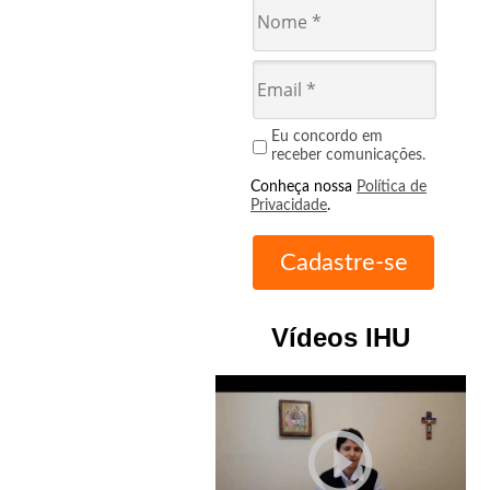
Eu concordo em
receber comunicações.
Conheça nossa
Política de
Privacidade
.
Vídeos IHU
play_circle_outline