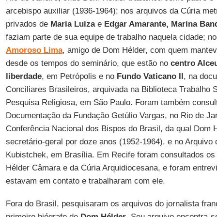
arcebispo auxiliar (1936-1964); nos arquivos da Cúria met
privados de
Maria Luiza
e
Edgar Amarante, Marina Ban
faziam parte de sua equipe de trabalho naquela cidade; n
Amoroso Lima
, amigo de Dom Hélder, com quem manteve
desde os tempos do seminário, que estão no
centro Alce
liberdade
, em Petrópolis e no
Fundo Vaticano II
, na doc
Conciliares Brasileiros, arquivada na Biblioteca Trabalho 
Pesquisa Religiosa, em São Paulo. Foram também consul
Documentação da Fundação Getúlio Vargas, no Rio de Jan
Conferência Nacional dos Bispos do Brasil, da qual Dom H
secretário-geral por doze anos (1952-1964), e no Arquivo
Kubistchek, em Brasília. Em Recife foram consultados os 
Hélder Câmara e da Cúria Arquidiocesana, e foram entre
estavam em contato e trabalharam com ele.
Fora do Brasil, pesquisaram os arquivos do jornalista fra
primeiro biógrafo de
Dom Hélder
. Seu arquivo encontra-s