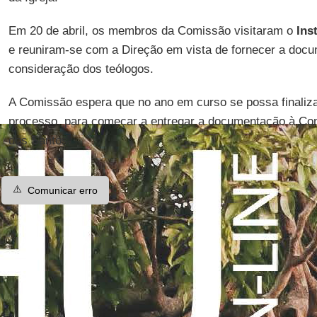
Em 20 de abril, os membros da Comissão visitaram o
Ins
e reuniram-se com a Direção em vista de fornecer a docu
consideração dos teólogos.
A Comissão espera que no ano em curso se possa finaliza
processo, para começar a entregar a documentação à Co
dos Santos.
⚠️
Comunicar erro