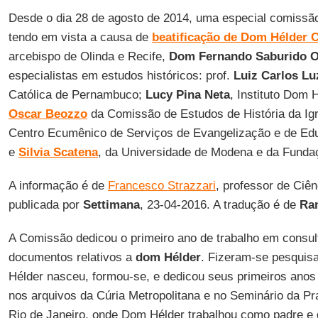
Desde o dia 28 de agosto de 2014, uma especial comissão 
tendo em vista a causa de
beatificação de Dom Hélder 
arcebispo de Olinda e Recife,
Dom Fernando Saburido 
especialistas em estudos históricos: prof.
Luiz Carlos L
Católica de Pernambuco;
Lucy Pina Neta
, Instituto Dom 
Oscar Beozzo
da Comissão de Estudos de História da Igr
Centro Ecumênico de Serviços de Evangelização e de Edu
e
Silvia Scatena
, da Universidade de Modena e da Fundaç
A informação é de
Francesco Strazzari
, professor de Ciênc
publicada por
Settimana
, 23-04-2016. A tradução é de
Ra
A Comissão dedicou o primeiro ano de trabalho em consul
documentos relativos a
dom Hélder
. Fizeram-se pesquis
Hélder nasceu, formou-se, e dedicou seus primeiros anos 
nos arquivos da Cúria Metropolitana e no Seminário da Pr
Rio de Janeiro, onde Dom Hélder trabalhou como padre e