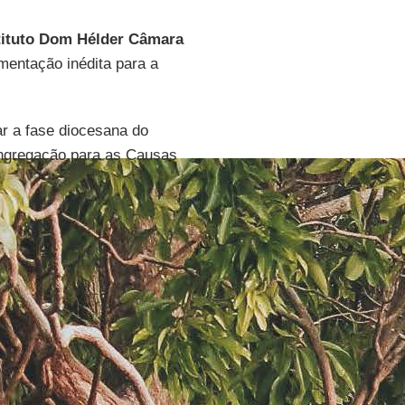
tituto Dom Hélder Câmara
mentação inédita para a
r a fase diocesana do
ngregação para as Causas