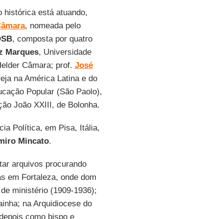
histórica está atuando,
Câmara
, nomeada pelo
OSB
, composta por quatro
uz Marques
, Universidade
Helder Câmara; prof.
José
eja na América Latina e do
cação Popular (São Paolo),
ão João XXIII, de Bolonha.
ia Política, em Pisa, Itália,
miro Mincato
.
tar arquivos procurando
as em Fortaleza, onde dom
de ministério (1909-1936);
ainha; na Arquidiocese do
 depois como bispo e