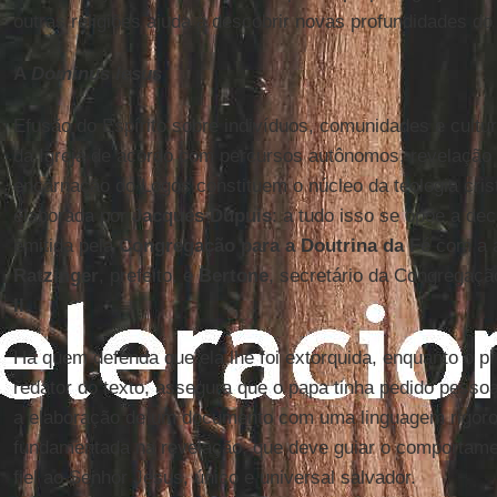
outras religiões ajuda a descobrir novas profundidades do 
A
Dominus Iesus
Efusão do Espírito sobre indivíduos, comunidades e cultu
da Igreja de acordo com percursos autônomos, revelação
encarnação do Logos constituem o núcleo da teologia crist
elaborada por
Jacques Dupuis
: a tudo isso se opõe a de
emitida pela
Congregação para a Doutrina da Fé
com a a
Ratzinger
, prefeito, e
Bertone
, secretário da Congregaç
II
.
Há quem defenda que ela lhe foi extorquida, enquanto o p
redator do texto, assegura que o papa tinha pedido pesso
a elaboração de um documento com uma linguagem rigorosa
fundamentada na revelação, que deve guiar o comportamen
fiel ao Senhor Jesus, único e universal salvador.