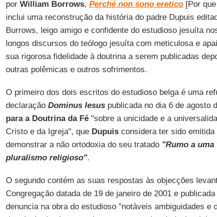
por
William Borrows
,
Perché non sono eretico
[Por que 
inclui uma reconstrução da história do padre Dupuis edit
Burrows, leigo amigo e confidente do estudioso jesuíta no
longos discursos do teólogo jesuíta com meticulosa e ap
sua rigorosa fidelidade à doutrina a serem publicadas depo
outras polêmicas e outros sofrimentos.
O primeiro dos dois escritos do estudioso belga é uma refu
declaração
Dominus Iesus
publicada no dia 6 de agosto 
para a Doutrina da Fé
"sobre a unicidade e a universalida
Cristo e da Igreja", que
Dupuis
considera ter sido emitida
demonstrar a não ortodoxia do seu tratado
"Rumo a uma t
pluralismo religioso"
.
O segundo contém as suas respostas às objecções levan
Congregação datada de 19 de janeiro de 2001 e publicada 
denuncia na obra do estudioso "notáveis ambiguidades e 