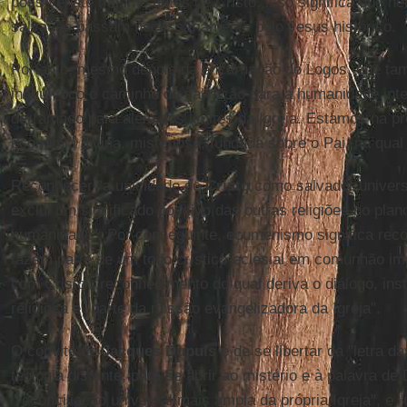
possível até mesmo antes de Cristo, isso significa que ne
salvação passam necessariamente pelo Jesus histórico.
Portanto, mesmo depois da encarnação do Logos, que ta
inequívoco o caminho da salvação para a humanidade intei
derramado para além dos limites da Igreja. Estamos na p
economia divina, misteriosa, fundada sobre o Pai, na qual 
Reconhecer "a unicidade de
Cristo
como salvador univers
exclui um significado positivo das outras religiões no pla
humanidade". Por conseguinte, ecumenismo significa reco
fazem parte de um todo crístico-eclesial em comunhão i
com Cristo", reconhecimento do qual deriva o diálogo, in
religiosa e "parte da missão evangelizadora da Igreja".
O convite de
Jacques Dupuis
é de se libertar da "letra 
teologia distante, para se abrir ao mistério e à palavra d
"reconciliação universal mais ampla da própria Igreja", e