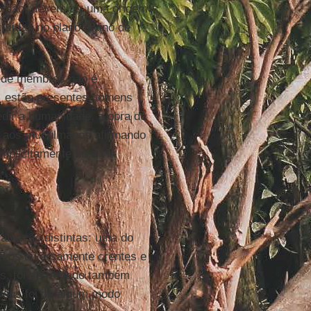
 o são, devem ter uma origem
luídas no plano divino de
de de membros não é
s, estão presentes homens
redir a humanidade, a obra do
e aos muçulmanos afirmando
implicitamente uma via
salvação distintas: uma do
a os diversamente crentes e
as, foi derramado também
 Deus foi de algum modo