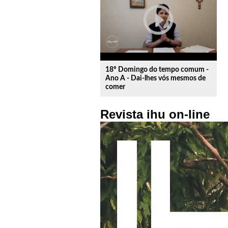
play_circle_outline
18º Domingo do tempo comum -
Ano A - Dai-lhes vós mesmos de
comer
Revista ihu on-line