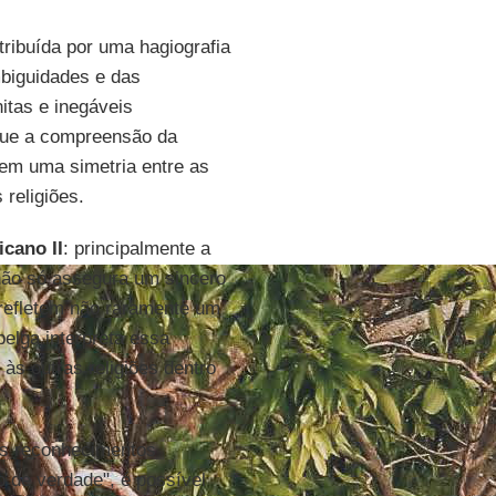
tribuída por uma hagiografia
mbiguidades e das
itas e inegáveis
 que a compreensão da
 em uma simetria entre as
 religiões.
icano II
: principalmente a
 não só assegura um sincero
"refletem não raramente um
elga interpreta essa
às outras religiões dentro
s reconhecimentos
io de verdade", é possível