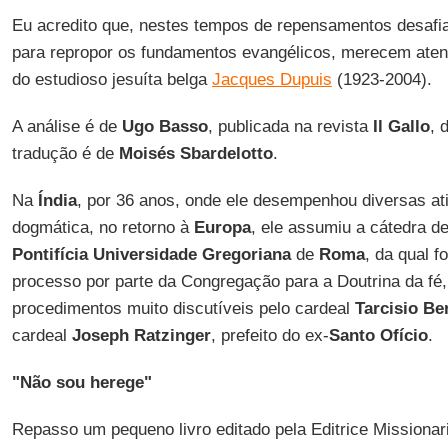
Eu acredito que, nestes tempos de repensamentos desafia
para repropor os fundamentos evangélicos, merecem aten
do estudioso jesuíta belga
Jacques Dupuis
(1923-2004).
A análise é de
Ugo Basso
, publicada na revista
Il Gallo
, 
tradução é de
Moisés Sbardelotto
.
Na
Índia
, por 36 anos, onde ele desempenhou diversas ati
dogmática, no retorno à
Europa
, ele assumiu a cátedra de
Pontifícia Universidade Gregoriana
de
Roma
, da qual 
processo por parte da Congregação para a Doutrina da fé
procedimentos muito discutíveis pelo cardeal
Tarcisio Be
cardeal
Joseph Ratzinger
, prefeito do ex-
Santo Ofício
.
"Não sou herege"
Repasso um pequeno livro editado pela Editrice Missionar