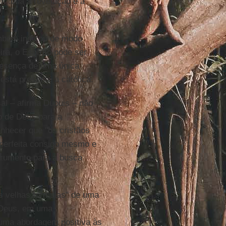
m toda a revelação e a
mbém indicou de modo
ra, o Espírito pode ser
resença de uma única
está presente a católica.
al – afirma Dupuis – não
no de Deus para a
nhecer que "os cristãos
mperfeita consigo mesmo e
strumento para a busca
das velhas fórmulas" de uma
e Deus, em uma
 "uma abordagem positiva às