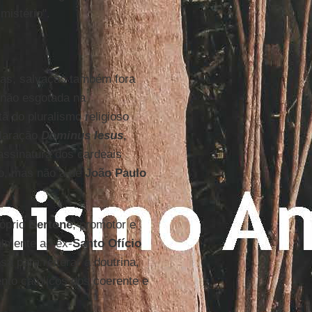
mistério".
ras, salvação também fora
 não esgotada na
ã do pluralismo religioso
claração
Dominus Iesus
,
ssinatura dos cardeais
ão, mas não a de
João Paulo
róprio
Bertone
, promotor e
almente ao ex-
Santo Ofício
 para reiterar a doutrina,
to católicos dos coerente e