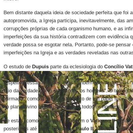
Bem distante daquela ideia de sociedade perfeita que foi a
autopromovida, a Igreja participa, inevitavelmente, das a
corrupções próprias de cada organismo humano, e as infin
imperfeições da sua história contradizem com evidência
verdade possa se esgotar nela. Portanto, pode-se pensar
imperfeições na Igreja e as verdades reveladas nas outras
O estudo de
Dupuis
parte da eclesiologia do
Concílio Vat
Declaração
Nostra aetate
sobre as religiões não-cristãs
respeito a essas religiões, mas também admite que elas 
raio da verdade que ilumina todos os homens". O teólogo b
afirmação como um reconhecimento de um papel salvífico 
do plano divino para a salvação de todos os homens.
Se estas, como justamente admitem o
Vaticano II
e muito
posteriores até mesmo de
João Paulo II
, refletem "um ra