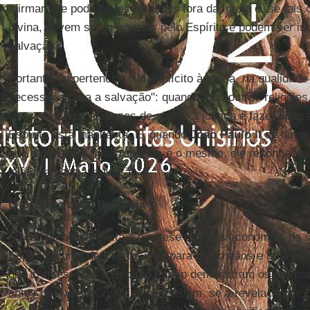
afirmar que pode haver verdades fora da Igreja e, se tais
divina, devem ser inspiradas pelo Espírito e podem ser inc
salvação.
Portanto, "o pertencimento explícito à Igreja, na qualida
necessária para a salvação": quando, nas outras religiõe
retos, sinceros, capazes de operar a justiça e fazer prog
Espírito está manifesta. E, quando
João Paulo II
se dirig
que o deus das duas religiões é o mesmo, ele reconhece 
islâmica para a salvação.
O Espírito além da Igreja
O teólogo belga rejeita a hipótese de duas economias da 
Espírito e uma de
Cristo
, uma para os cristãos e uma par
não crentes. Mas o Espírito, como demonstram os profet
antes do evento Cristo: e, se é assim, se a revelação de