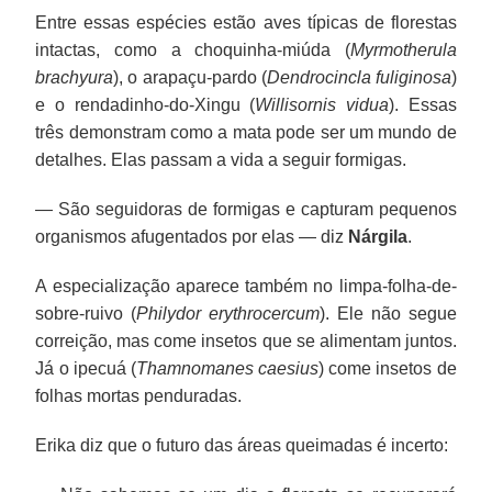
Entre essas espécies estão aves típicas de florestas
intactas, como a choquinha-miúda (
Myrmotherula
brachyura
), o arapaçu-pardo (
Dendrocincla fuliginosa
)
e o rendadinho-do-Xingu (
Willisornis vidua
). Essas
três demonstram como a mata pode ser um mundo de
detalhes. Elas passam a vida a seguir formigas.
— São seguidoras de formigas e capturam pequenos
organismos afugentados por elas — diz
Nárgila
.
A especialização aparece também no limpa-folha-de-
sobre-ruivo (
Philydor erythrocercum
). Ele não segue
correição, mas come insetos que se alimentam juntos.
Já o ipecuá (
Thamnomanes caesius
) come insetos de
folhas mortas penduradas.
Erika diz que o futuro das áreas queimadas é incerto: