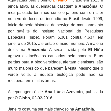
Agravadas pelo violento
El Niño
iniciado em 2015 e
ainda ativo, as queimadas castigam a
Amazônia
. O
mês passado terminou como o janeiro com o maior
número de focos de incêndio no Brasil desde 1999,
início da série histórica do serviço de monitoramento
por satélite do Instituto Nacional de Pesquisas
Espaciais (
Inpe
). Foram 5.361 contra 4.637 em
janeiro de 2015, até então o maior número. A maioria
deles, na
Amazônia
. A seca trazida pelo
El Niño
agrava os incêndios causados pelo homem. E as
perdas para a biodiversidade, alertam cientistas, são
muito maiores do que parecem à vista. Mesmo que o
verde volte, a riqueza biológica pode não se
recuperar em muitas áreas.
A reportagem é de
Ana Lúcia Azevedo
, publicada
por
O Globo
, 02-02-2016.
Janeiro costuma ser mais chuvoso na
Amazônia
.