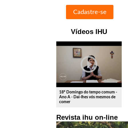
Vídeos IHU
play_circle_outline
18º Domingo do tempo comum -
Ano A - Dai-lhes vós mesmos de
comer
Revista ihu on-line