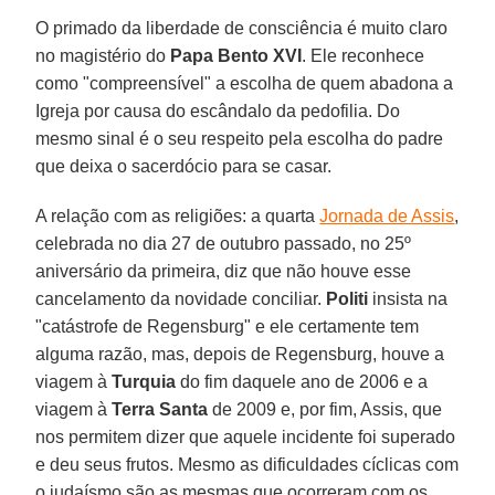
O primado da liberdade de consciência é muito claro
no magistério do
Papa Bento XVI
. Ele reconhece
como "compreensível" a escolha de quem abadona a
Igreja por causa do escândalo da pedofilia. Do
mesmo sinal é o seu respeito pela escolha do padre
que deixa o sacerdócio para se casar.
A relação com as religiões: a quarta
Jornada de Assis
,
celebrada no dia 27 de outubro passado, no 25º
aniversário da primeira, diz que não houve esse
cancelamento da novidade conciliar.
Politi
insista na
"catástrofe de Regensburg" e ele certamente tem
alguma razão, mas, depois de Regensburg, houve a
viagem à
Turquia
do fim daquele ano de 2006 e a
viagem à
Terra Santa
de 2009 e, por fim, Assis, que
nos permitem dizer que aquele incidente foi superado
e deu seus frutos. Mesmo as dificuldades cíclicas com
o judaísmo são as mesmas que ocorreram com os