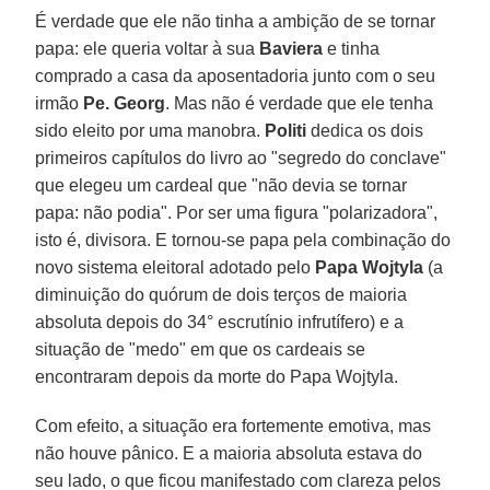
É verdade que ele não tinha a ambição de se tornar
papa: ele queria voltar à sua
Baviera
e tinha
comprado a casa da aposentadoria junto com o seu
irmão
Pe. Georg
. Mas não é verdade que ele tenha
sido eleito por uma manobra.
Politi
dedica os dois
primeiros capítulos do livro ao "segredo do conclave"
que elegeu um cardeal que "não devia se tornar
papa: não podia". Por ser uma figura "polarizadora",
isto é, divisora. E tornou-se papa pela combinação do
novo sistema eleitoral adotado pelo
Papa Wojtyla
(a
diminuição do quórum de dois terços de maioria
absoluta depois do 34° escrutínio infrutífero) e a
situação de "medo" em que os cardeais se
encontraram depois da morte do Papa Wojtyla.
Com efeito, a situação era fortemente emotiva, mas
não houve pânico. E a maioria absoluta estava do
seu lado, o que ficou manifestado com clareza pelos