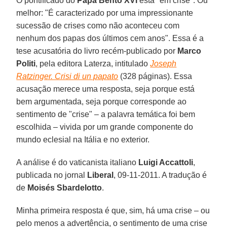
O pontificado do
Papa Bento XVI
está "em crise". Ou
melhor: "É caracterizado por uma impressionante
sucessão de crises como não aconteceu com
nenhum dos papas dos últimos cem anos". Essa é a
tese acusatória do livro recém-publicado por
Marco
Politi
, pela editora Laterza, intitulado
Joseph
Ratzinger. Crisi di un papato
(328 páginas). Essa
acusação merece uma resposta, seja porque está
bem argumentada, seja porque corresponde ao
sentimento de "crise" – a palavra temática foi bem
escolhida – vivida por um grande componente do
mundo eclesial na Itália e no exterior.
A análise é do vaticanista italiano
Luigi Accattoli
,
publicada no jornal
Liberal
, 09-11-2011. A tradução é
de
Moisés Sbardelotto
.
Minha primeira resposta é que, sim, há uma crise – ou
pelo menos a advertência, o sentimento de uma crise