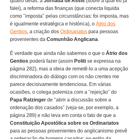
quatro delas: a
Jornada de Assis
(sobre a qual eu já
falei), a reforma das finanças (que conecta liquida
como "imposta" pelas circunstâncias: foi imposta, mas
é igualmente estratégica e histórica), o
Átrio dos
Gentios
, a criação dos
Ordinariatos
para pessoas
provenientes da
Comunhão Anglicana
.
É verdade que ainda não sabemos o que o
Átrio dos
Gentios
poderá fazer (assim
Politi
se expressa na
página 282), mas a ideia de remetê-lo a uma acepção
discriminadora do diálogo com os não crentes me
parece decisivamente tendenciosa. Em várias
ocasiões, o colega polemiza com a "rejeição" do
Papa Ratzinger
de "abrir a discussão sobre a
ordenação dos casados" (veja-se, por exemplo, a
página 289) e não leva em conta o fato de que a
Constituição Apostólica sobre os Ordinariatos
para as pessoas provenientes do anglicanismo prevê
a ordenação de homens casados: no estilo da