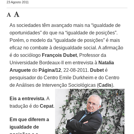
23 Agosto 2011
As sociedades têm avançado mais na “igualdade de
oportunidades” do que na “igualdade de posições”.
Porém, o modelo da “igualdade de posições” é mais
eficaz no combate à desigualdade social. A afirmação
é do sociólogo
François Dubet
, Professor da
Universidade Bordeaux-II em entrevista à
Natalia
Aruguete
do
Página/12
, 22-08-2011.
Dubet
é
pesquisador do Centro Emile Durkheim e do Centro
de Análises de Intervenção Sociológicas (
Cadis
).
Eis a entrevista
. A
tradução é do
Cepat
.
Em que diferem a
igualdade de