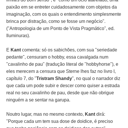
paixão em se entreter cuidadosamente com objetos da
imaginação, com os quais o entendimento simplesmente
brinca por distração, como se fosse um negócio".
("Antropologia de um Ponto de Vista Pragmático", ed.
Iluminuras).
E
Kant
comenta: só os sabichões, com sua "seriedade
pedante", censuram o hobby, essa cavalgada num
"cavalinho de pau" (tradução literal de "hobbyhorse"), e
eles merecem a censura que Sterne lhes faz no livro I,
capítulo 7, do "
Tristram Shandy
", no qual o narrador diz
que cada um pode subir e descer como quiser a estrada
real no seu cavalinho de pau, desde que não obrigue
ninguém a se sentar na garupa.
Noutro lugar, mas no mesmo contexto,
Kant
dirá:
"Porque cada um tem sua dose de doidice, é preciso