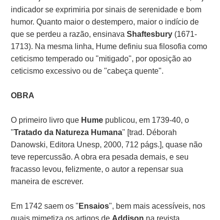
indicador se exprimiria por sinais de serenidade e bom
humor. Quanto maior o destempero, maior o indício de
que se perdeu a razão, ensinava
Shaftesbury
(1671-
1713). Na mesma linha, Hume definiu sua filosofia como
ceticismo temperado ou "mitigado", por oposição ao
ceticismo excessivo ou de "cabeça quente".
OBRA
O primeiro livro que
Hume
publicou, em 1739-40, o
"
Tratado da Natureza Humana
" [trad. Déborah
Danowski, Editora Unesp, 2000, 712 págs.], quase não
teve repercussão. A obra era pesada demais, e seu
fracasso levou, felizmente, o autor a repensar sua
maneira de escrever.
Em 1742 saem os "
Ensaios
", bem mais acessíveis, nos
quais mimetiza os artigos de
Addison
na revista