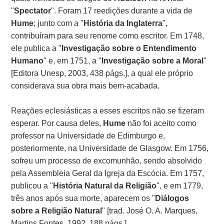
"
Spectator
". Foram 17 reedições durante a vida de
Hume
; junto com a "
História da Inglaterra
",
contribuíram para seu renome como escritor. Em 1748,
ele publica a "
Investigação sobre o Entendimento
Humano
" e, em 1751, a "
Investigação sobre a Moral
"
[Editora Unesp, 2003, 438 págs.], a qual ele próprio
considerava sua obra mais bem-acabada.
Reações eclesiásticas a esses escritos não se fizeram
esperar. Por causa deles,
Hume
não foi aceito como
professor na Universidade de Edimburgo e,
posteriormente, na Universidade de Glasgow. Em 1756,
sofreu um processo de excomunhão, sendo absolvido
pela Assembleia Geral da Igreja da Escócia. Em 1757,
publicou a "
História Natural da Religião
", e em 1779,
três anos após sua morte, aparecem os "
Diálogos
sobre a Religião Natural
" [trad. José O. A. Marques,
Martins Fontes, 1992, 188 págs.].