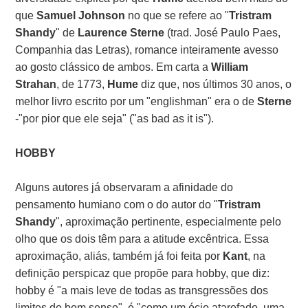
que
Samuel Johnson
no que se refere ao "
Tristram
Shandy
" de
Laurence Sterne
(trad. José Paulo Paes,
Companhia das Letras), romance inteiramente avesso
ao gosto clássico de ambos. Em carta a
William
Strahan
, de 1773,
Hume
diz que, nos últimos 30 anos, o
melhor livro escrito por um "englishman" era o de
Sterne
-"por pior que ele seja" ("as bad as it is").
HOBBY
Alguns autores já observaram a afinidade do
pensamento humiano com o do autor do "
Tristram
Shandy
", aproximação pertinente, especialmente pelo
olho que os dois têm para a atitude excêntrica. Essa
aproximação, aliás, também já foi feita por
Kant
, na
definição perspicaz que propõe para hobby, que diz:
hobby é "a mais leve de todas as transgressões dos
limites do bom senso", é "como um ócio atarefado, uma