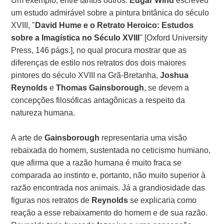
Um exemplo, entre tantos outros:
Edgar Wind
escreveu
um estudo admirável sobre a pintura britânica do século
XVIII, "
David Hume e o Retrato Heroico: Estudos
sobre a Imagística no Século XVIII
" [Oxford University
Press, 146 págs.], no qual procura mostrar que as
diferenças de estilo nos retratos dos dois maiores
pintores do século XVIII na Grã-Bretanha,
Joshua
Reynolds
e
Thomas Gainsborough
, se devem a
concepções filosóficas antagônicas a respeito da
natureza humana.
A arte de
Gainsborough
representaria uma visão
rebaixada do homem, sustentada no ceticismo humiano,
que afirma que a razão humana é muito fraca se
comparada ao instinto e, portanto, não muito superior à
razão encontrada nos animais. Já a grandiosidade das
figuras nos retratos de
Reynolds
se explicaria como
reação a esse rebaixamento do homem e de sua razão.