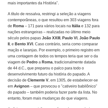
mais importantes da História".
A título de ressalva, restringi a seleção a viagens
contemporâneas, o que resultou em 303 viagens fora
de
Roma
– 171 para vários locais na
Itália
e 132 para
nações estrangeiras – realizadas no último meio
século pelos papas
João XXIII
,
Paulo VI
,
João Paulo
II
, e
Bento XVI
. Caso contrário, seria como comparar
maçãs e laranjas. Por exemplo, o primeiro registro em
uma contagem de todos os tempos teria que ser o da
viagem de
Pedro
a
Roma
, tradicionalmente datada
de 44 d.C., que preparou o palco para todo o
desenvolvimento futuro da história do papado. A
decisão de
Clemente V
, em 1305, de estabelecer-se
em
Avignon
– que provocou o "cativeiro babilônico"
do papado – também poderia fazer parte da lista. No
entanto, foram mais mudanças do que viagens.