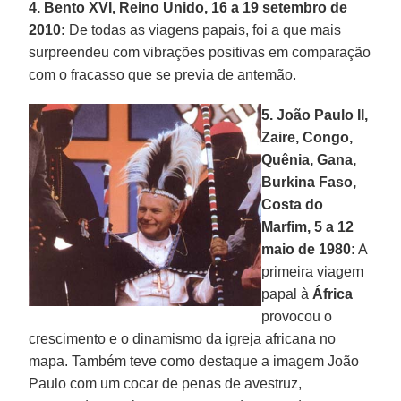
4. Bento XVI, Reino Unido, 16 a 19 setembro de
2010:
De todas as viagens papais, foi a que mais
surpreendeu com vibrações positivas em comparação
com o fracasso que se previa de antemão.
5. João Paulo II,
Zaire, Congo,
Quênia, Gana,
Burkina Faso,
Costa do
Marfim, 5 a 12
maio de 1980:
A
primeira viagem
papal à
África
provocou o
crescimento e o dinamismo da igreja africana no
mapa. Também teve como destaque a imagem João
Paulo com um cocar de penas de avestruz,