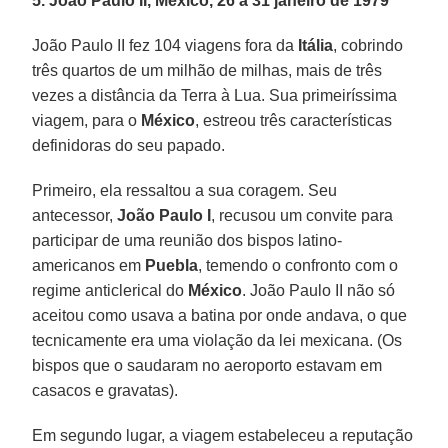
5. João Paulo II, México, 26 a 31 janeiro de 1979
João Paulo II fez 104 viagens fora da
Itália
, cobrindo
três quartos de um milhão de milhas, mais de três
vezes a distância da Terra à Lua. Sua primeiríssima
viagem, para o
México
, estreou três características
definidoras do seu papado.
Primeiro, ela ressaltou a sua coragem. Seu
antecessor,
João Paulo I
, recusou um convite para
participar de uma reunião dos bispos latino-
americanos em
Puebla
, temendo o confronto com o
regime anticlerical do
México
. João Paulo II não só
aceitou como usava a batina por onde andava, o que
tecnicamente era uma violação da lei mexicana. (Os
bispos que o saudaram no aeroporto estavam em
casacos e gravatas).
Em segundo lugar, a viagem estabeleceu a reputação