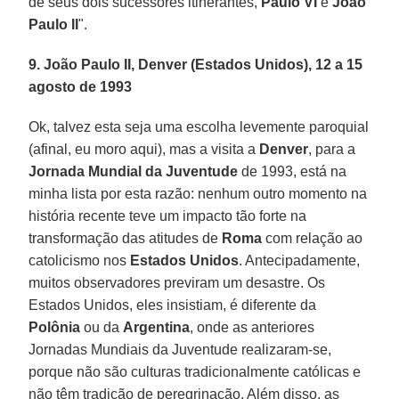
de seus dois sucessores itinerantes,
Paulo VI
e
João
Paulo II
".
9. João Paulo II, Denver (Estados Unidos), 12 a 15
agosto de 1993
Ok, talvez esta seja uma escolha levemente paroquial
(afinal, eu moro aqui), mas a visita a
Denver
, para a
Jornada Mundial da Juventude
de 1993, está na
minha lista por esta razão: nenhum outro momento na
história recente teve um impacto tão forte na
transformação das atitudes de
Roma
com relação ao
catolicismo nos
Estados Unidos
. Antecipadamente,
muitos observadores previram um desastre. Os
Estados Unidos, eles insistiam, é diferente da
Polônia
ou da
Argentina
, onde as anteriores
Jornadas Mundiais da Juventude realizaram-se,
porque não são culturas tradicionalmente católicas e
não têm tradição de peregrinação. Além disso, as