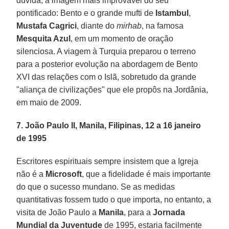
dúvida, a imagem mais improvável do seu
pontificado: Bento e o grande mufti de
Istambul
,
Mustafa
Cagrici
, diante do
mirhab
, na famosa
Mesquita Azul
, em um momento de oração
silenciosa. A viagem à Turquia preparou o terreno
para a posterior evolução na abordagem de Bento
XVI das relações com o Islã, sobretudo da grande
"aliança de civilizações" que ele propôs na Jordânia,
em maio de 2009.
7. João Paulo II, Manila, Filipinas, 12 a 16 janeiro
de 1995
Escritores espirituais sempre insistem que a Igreja
não é a
Microsoft
, que a fidelidade é mais importante
do que o sucesso mundano. Se as medidas
quantitativas fossem tudo o que importa, no entanto, a
visita de João Paulo a
Manila
, para a
Jornada
Mundial da Juventude
de 1995, estaria facilmente