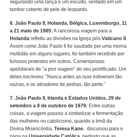
segurando uma lança e um escudo, sentado em um
tambor coberto de pele de leopardo.
6. João Paulo II, Holanda, Bélgica, Luxemburgo, 11
a 21 maio de 1985:
A rancorosa viagem para a
Holanda
refletiu as divisões na Igreja pós-
Vaticano II
.
Assim como João Paulo II foi saudado por uma morna
multidão em alguns lugares, foi também recebido por
furiosos protestos em outros. Comentaristas
apelidaram de "a pior viagem" do seu pontificado. Um
deles escreveu: "Nunca antes as ruas estiveram tão
vazias, e os atiradores de pedras, tão perto."
7. João Paulo II, Irlanda e Estados Unidos, 29 de
setembro a 8 de outubro de 1979:
Entre outras
coisas, a viagem passou a simbolizar a fermentação
das mulheres no catolicismo, quando a Irmã da
Divina Misericórdia,
Teresa Kane
, discursou para o
papa na
Universidade Católica
, pedindo que as