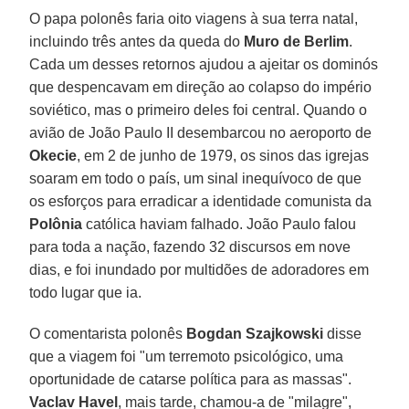
O papa polonês faria oito viagens à sua terra natal,
incluindo três antes da queda do
Muro de Berlim
.
Cada um desses retornos ajudou a ajeitar os dominós
que despencavam em direção ao colapso do império
soviético, mas o primeiro deles foi central. Quando o
avião de João Paulo II desembarcou no aeroporto de
Okecie
, em 2 de junho de 1979, os sinos das igrejas
soaram em todo o país, um sinal inequívoco de que
os esforços para erradicar a identidade comunista da
Polônia
católica haviam falhado. João Paulo falou
para toda a nação, fazendo 32 discursos em nove
dias, e foi inundado por multidões de adoradores em
todo lugar que ia.
O comentarista polonês
Bogdan Szajkowski
disse
que a viagem foi "um terremoto psicológico, uma
oportunidade de catarse política para as massas".
Vaclav Havel
, mais tarde, chamou-a de "milagre",