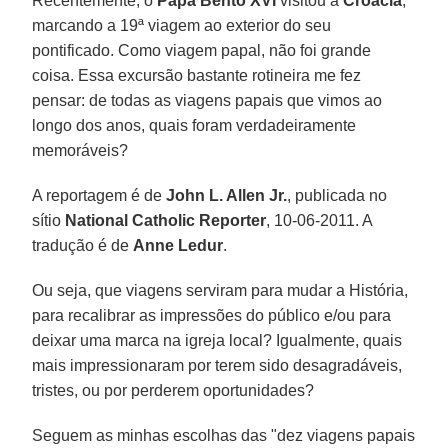
Recentemente, o
Papa Bento XVI
visitou a
Croácia
,
marcando a 19ª viagem ao exterior do seu
pontificado. Como viagem papal, não foi grande
coisa. Essa excursão bastante rotineira me fez
pensar: de todas as viagens papais que vimos ao
longo dos anos, quais foram verdadeiramente
memoráveis?
A reportagem é de
John L. Allen Jr.
, publicada no
sítio
National Catholic Reporter
, 10-06-2011. A
tradução é de
Anne Ledur
.
Ou seja, que viagens serviram para mudar a História,
para recalibrar as impressões do público e/ou para
deixar uma marca na igreja local? Igualmente, quais
mais impressionaram por terem sido desagradáveis,
tristes, ou por perderem oportunidades?
Seguem as minhas escolhas das "dez viagens papais