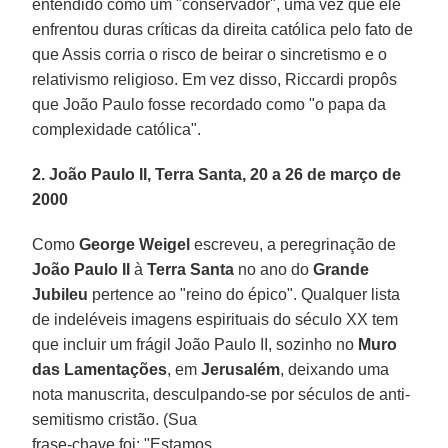
entendido como um "conservador", uma vez que ele
enfrentou duras críticas da direita católica pelo fato de
que Assis corria o risco de beirar o sincretismo e o
relativismo religioso. Em vez disso, Riccardi propôs
que João Paulo fosse recordado como "o papa da
complexidade católica".
2. João Paulo II, Terra Santa, 20 a 26 de março de
2000
Como
George Weigel
escreveu, a peregrinação de
João Paulo II
à
Terra Santa
no ano do
Grande
Jubileu
pertence ao "reino do épico". Qualquer lista
de indeléveis imagens espirituais do século XX tem
que incluir um frágil João Paulo II, sozinho no
Muro
das Lamentações
, em
Jerusalém
, deixando uma
nota manuscrita, desculpando-se por séculos de anti-
semitismo cristão.
(Sua
frase-chave foi: "Estamos