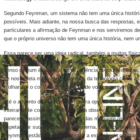
Segundo Feynman, um sistema não tem uma única história
possíveis. Mais adiante, na nossa busca das respostas, 
particulares a afirmação de Feynman e nos serviremos del
que o próprio universo não tem uma única história, nem u
Essa parece ser uma ideia radical, também a muitos físic
conceitos da ciência atual, ela parece estar em conflito
senso comum é baseado na experiência de todos os dias,
se nos revela mediante maravilhas da tecnologia como a
o olhar até o coração do átomo ou de volta ao universo pri
Até o advento da física moderna, era opinião comum que
inteiramente conhecido por meio da observação direta, qu
parecem, assim como são percebidas mediante os nossos 
espetacular sucesso da física moderna, baseada em conc
Feynman, estão em contraste com a experiência cotidian