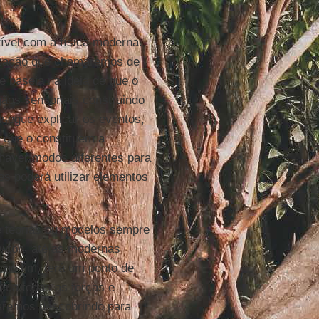
ível com a física moderna.
tização que chamaremos de
 baseia na ideia de que o
gãos sensoriais construindo
egue explicar os eventos,
s que o constituem a
 haver modos diferentes para
s poderá utilizar elementos
de teorias ou modelos sempre
ewton, até as modernas
 no fim, terá um ponto de
clua todas as forças e
uaremos descobrindo para