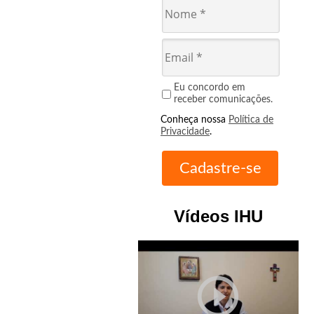
Eu concordo em
receber comunicações.
Conheça nossa
Política de
Privacidade
.
Vídeos IHU
play_circle_outline