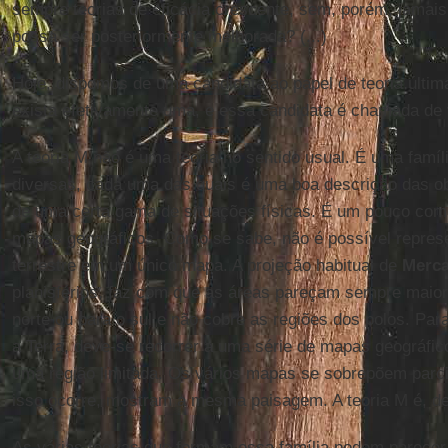
sempre teorias de eficácia crescente, sem, porém, jamai
possa ser posteriormente melhorada? (...)
Hoje, dispomos de uma candidata ao papel de teoria últim
exista efetivamente uma, e essa candidata é chamada de
A teoria M não é uma teoria no sentido usual. É uma família
diversas, cada uma das quais é uma boa descrição das o
de uma certa gama de situações físicas. É um pouco com
mapas geográficos. Como se sabe, não é possível represe
terrestre em um único mapa. A projeção habitual de
Merca
planisférios, faz com que as áreas pareçam sempre maior
norte ou para o sul e não cobre as regiões dos polos. Para
a Terra, deve-se recorrer a uma série de mapas geográfi
uma região limitada. Os vários mapas se sobrepõem parci
isso ocorre, mostram a mesma paisagem. A teoria M é, d
As várias teorias que formam essa família podem parecer