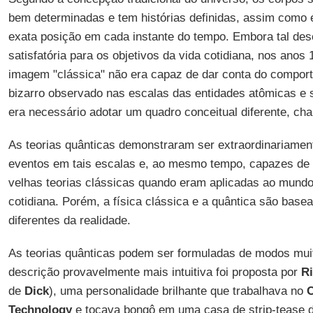
bem determinadas e tem histórias definidas, assim como é
exata posição em cada instante do tempo. Embora tal des
satisfatória para os objetivos da vida cotidiana, nos ano
imagem "clássica" não era capaz de dar conta do compo
bizarro observado nas escalas das entidades atômicas e 
era necessário adotar um quadro conceitual diferente, cha
As teorias quânticas demonstraram ser extraordinariamen
eventos em tais escalas e, ao mesmo tempo, capazes de 
velhas teorias clássicas quando eram aplicadas ao mund
cotidiana. Porém, a física clássica e a quântica são ba
diferentes da realidade.
As teorias quânticas podem ser formuladas de modos muit
descrição provavelmente mais intuitiva foi proposta por
R
de
Dick
), uma personalidade brilhante que trabalhava no
C
Technology
e tocava bongô em uma casa de strip-tease d