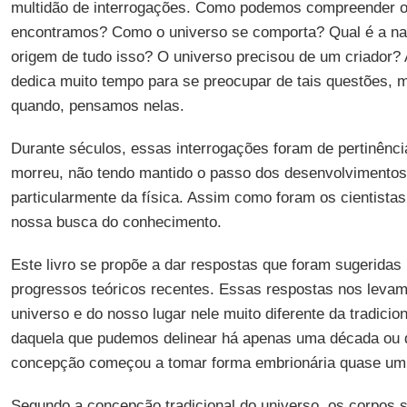
multidão de interrogações. Como podemos compreender 
encontramos? Como o universo se comporta? Qual é a nat
origem de tudo isso? O universo precisou de um criador? 
dedica muito tempo para se preocupar de tais questões, 
quando, pensamos nelas.
Durante séculos, essas interrogações foram de pertinência 
morreu, não tendo mantido o passo dos desenvolvimentos 
particularmente da física. Assim como foram os cientista
nossa busca do conhecimento.
Este livro se propõe a dar respostas que foram sugeridas
progressos teóricos recentes. Essas respostas nos lev
universo e do nosso lugar nele muito diferente da tradicio
daquela que pudemos delinear há apenas uma década ou 
concepção começou a tomar forma embrionária quase um 
Segundo a concepção tradicional do universo, os corpos 