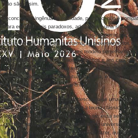
não são assim.
A concepção ingênua da realidade, portanto, não é compat
Para enfrentar tais paradoxos, adotaremos uma sistema
realismo dependente dos modelos. Essa sistematização se
nosso cérebro interpreta a informação proveniente dos ór
um modelo do mundo. Quando um modelo semelhante cons
tendemos a atribuir a ele e aos elementos e aos conceito
qualidade da realidade ou da verdade absoluta. Mas pode
criar um modelo da mesma situação física, e cada um dele
e conceitos fundamentais diferentes. (...)
Ao longo da história da ciência, descobriu-se uma série 
melhores, da concepção de Platão à teoria clássica de N
teorias quânticas. É natural perguntar-se: essa sequência,
chegada, levará a uma teoria definitiva do universo que in
anuncie toda observação que é possível fazer, ou contin