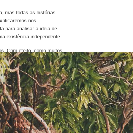
, mas todas as histórias
explicaremos nos
a para analisar a ideia de
ma existência independente.
os. Com efeito, como muitos
 com o senso comum. Mas o
 não no universo como ele
s que nos permitem avançar
mordial.
 o mundo pudesse ser
e as coisas são o que
sentidos. Vice-versa, o
eitos que, como o de
a, demonstrou que as coisas