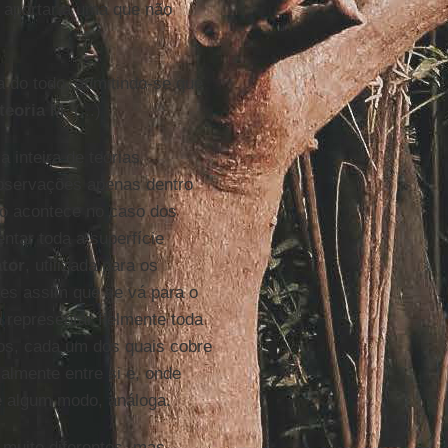
s aportar a uma que não
a do todo, admitindo-se que
teoria M
. (...)
 inteira de teorias
bservações apenas dentro
o acontece no caso dos
ntar toda a superfície
tor
, utilizada para os
es assim que se vá para o
 representar fielmente toda
cos, cada um dos quais cobre
almente entre si e, onde
e algum modo, análoga.
 muito diferentes, mas