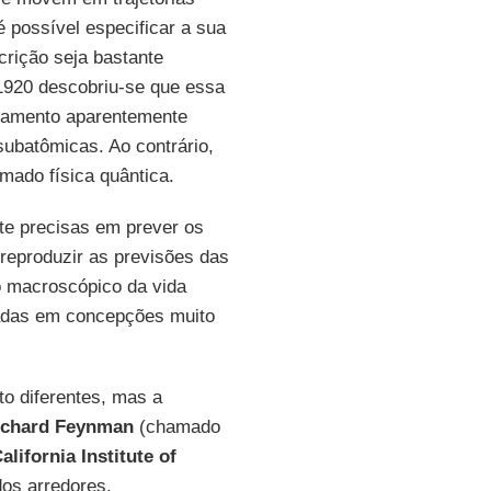
 possível especificar a sua
crição seja bastante
s 1920 descobriu-se que essa
rtamento aparentemente
subatômicas. Ao contrário,
mado física quântica.
te precisas em prever os
reproduzir as previsões das
o macroscópico da vida
seadas em concepções muito
o diferentes, mas a
ichard Feynman
(chamado
alifornia Institute of
os arredores.