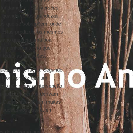
fundamental. São versões
o, quando certas grandezas,
as que se sobrepõem, onde
m, estas predizem os mesmos
lano que seja uma boa
 há nenhuma teoria que,
 todas as situações.
questão da criação. Segundo
a teoria prediz que um
ação não exige a intervenção
ltiplos universos derivam
a. Cada universo tem muitas
 sucessivos, isto é, em
es do universo que