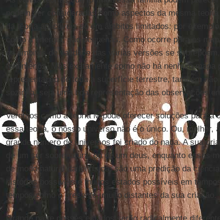
podem ser consideradas como aspectos da mesma teoria 
da teoria aplicáveis só em âmbitos limitados: por exempl
como a energia, são pequenas. Como ocorre para os map
os âmbitos de validade das várias versões se sobrepõe
fenômenos. Mas exatamente como não há nenhum mapa p
representação de toda a superfície terrestre, também não
sozinha, seja uma boa representação das observações em
Veremos como a teoria M pode oferecer soluções para a 
essa teoria, o nosso universo não é o único. Ou, melhor, 
grande número de universos foi criado do nada. A sua cri
de um ser sobrenatural ou de um deus, enquanto esses mú
de modo natural da lei física: são uma predição da ciênci
histórias possíveis e muitos estados possíveis em tempos
tempos como o presente, muito distantes da sua criação.
Grande parte desses estados serão radicalmente diferent