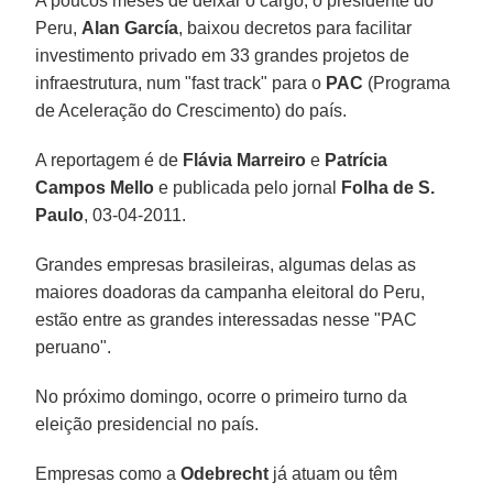
A poucos meses de deixar o cargo, o presidente do
Peru,
Alan García
, baixou decretos para facilitar
investimento privado em 33 grandes projetos de
infraestrutura, num "fast track" para o
PAC
(Programa
de Aceleração do Crescimento) do país.
A reportagem é de
Flávia Marreiro
e
Patrícia
Campos Mello
e publicada pelo jornal
Folha de S.
Paulo
, 03-04-2011.
Grandes empresas brasileiras, algumas delas as
maiores doadoras da campanha eleitoral do Peru,
estão entre as grandes interessadas nesse "PAC
peruano".
No próximo domingo, ocorre o primeiro turno da
eleição presidencial no país.
Empresas como a
Odebrecht
já atuam ou têm