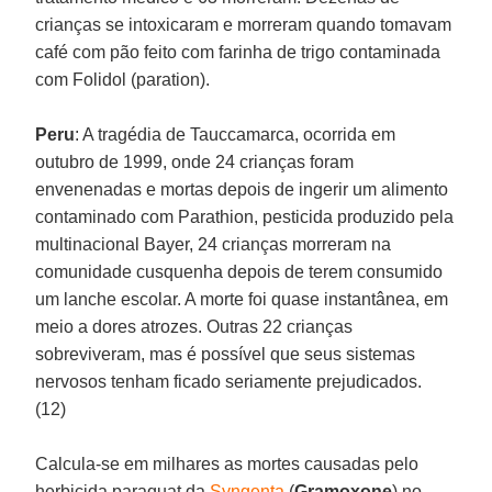
crianças se intoxicaram e morreram quando tomavam
café com pão feito com farinha de trigo contaminada
com Folidol (paration).
Peru
: A tragédia de Tauccamarca, ocorrida em
outubro de 1999, onde 24 crianças foram
envenenadas e mortas depois de ingerir um alimento
contaminado com Parathion, pesticida produzido pela
multinacional Bayer, 24 crianças morreram na
comunidade cusquenha depois de terem consumido
um lanche escolar. A morte foi quase instantânea, em
meio a dores atrozes. Outras 22 crianças
sobreviveram, mas é possível que seus sistemas
nervosos tenham ficado seriamente prejudicados.
(12)
Calcula-se em milhares as mortes causadas pelo
herbicida paraquat da
Syngenta
(
Gramoxone
) no