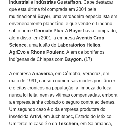
Industrial
e
Indústrias Gustaffson
. Cabe destacar
que esta última foi comprada em 2004 pela
multinacional
Bayer
, uma verdadeira especialista em
envenenamento planetário, e que vende o Lindano
sob o nome
Germate Plus
. A
Bayer
havia comprado,
além disso, em 2001, a empresa
Aventis Crop
Science
, uma fusão do
Laboratorios Helios
,
AgrEvo
e
Rhone Poulenc
. Além de borrifar os
indígenas de Chiapas com
Baygon
. (17)
A empresa
Anaversa
, em Córdoba, Veracruz, em
maio de 1991, causou numerosas mortes por câncer
e efeitos crônicos na população; a limpeza do local
nunca foi feita, nem as vítimas compensadas, embora
a empresa tenha cobrado o seguro contra acidentes.
Um segundo caso é o da empresa produtora do
inseticida
Artivi
, em Juchitepec, Estado do México.
Um terceiro caso é o da
Tekchem
, em Salamanca,