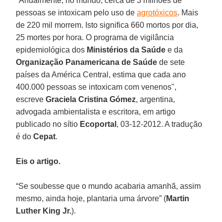
"Anualmente, no mundo, cerca de 3 milhões de
pessoas se intoxicam pelo uso de
agrotóxicos
. Mais
de 220 mil morrem. Isto significa 660 mortos por dia,
25 mortes por hora. O programa de vigilância
epidemiológica dos
Ministérios da Saúde
e da
Organização Panamericana de Saúde
de sete
países da América Central, estima que cada ano
400.000 pessoas se intoxicam com venenos",
escreve
Graciela Cristina Gómez
, argentina,
advogada ambientalista e escritora, em artigo
publicado no sítio
Ecoportal
, 03-12-2012. A tradução
é do
Cepat
.
Eis o artigo.
“Se soubesse que o mundo acabaria amanhã, assim
mesmo, ainda hoje, plantaria uma árvore” (
Martin
Luther King Jr.
).