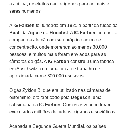
a anilina, de efeitos cancerígenos para animais e
seres humanos.
A
IG Farben
foi fundada em 1925 a partir da fusão da
Basf
, da
Agfa
e da
Hoechst
. A
IG Farben
foi a única
companhia alemã com seu próprio campo de
concentração, onde morreram ao menos 30.000
pessoas, e muitos mais foram enviados para as
câmaras de gás. A
IG Farben
construiu uma fábrica
em Auschwitz, com uma força de trabalho de
aproximadamente 300.000 escravos.
O gás Zyklon B, que era utilizado nas câmaras de
extermínio, era fabricado pela
Degesch
, uma
subsidiária da
IG
Farben
. Com este veneno foram
executados milhões de judeus, ciganos e soviéticos.
Acabada a Segunda Guerra Mundial, os países