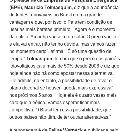
O presidente da
Empresa de Pesquisa Energética
(EPE
),
Mauricio Tolmasquim
, diz que a abundância
de fontes renováveis no Brasil é uma grande
vantagem e que, por isso, o País tem condição de
usar as mais baratas primeiro. "Agora é o momento
da eólica. Amanhã vai ser o da solar. O preço vai cair
e ela vai entrar, não tenho dúvida, mas vamos fazer
no momento certo", afirma. "É só uma questão de
tempo."
Tolmasquim
lembra que o preço dos painéis
fotovoltaicos caiu mais de 50% desde 2006 e diz que
hoje ainda não há como apostar nessa alternativa.
Ele admite, no entanto, a possibilidade de rever o
plano decenal se houver "queda mais expressiva"
nos próximos 5 anos. "Hoje ela é quatro vezes mais
cara que a eólica. Vamos esperar ficar mais
competitiva. O Brasil tem essa possibilidade, que
outros países não têm, de ter outras alternativas."
A reportagem é de
Felipe Werneck
e publicada pelo