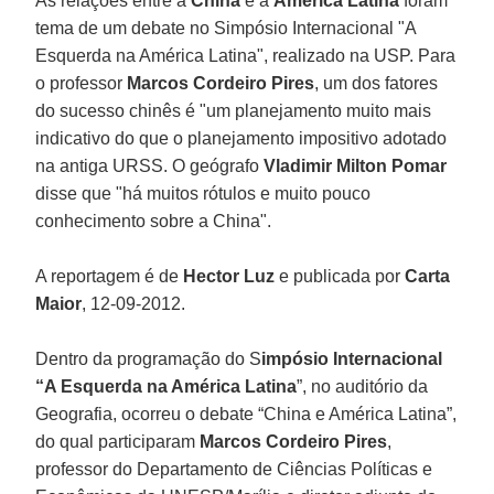
As relações entre a
China
e a
América Latina
foram
tema de um debate no Simpósio Internacional "A
Esquerda na América Latina", realizado na USP. Para
o professor
Marcos Cordeiro Pires
, um dos fatores
do sucesso chinês é "um planejamento muito mais
indicativo do que o planejamento impositivo adotado
na antiga URSS. O geógrafo
Vladimir Milton Pomar
disse que "há muitos rótulos e muito pouco
conhecimento sobre a China".
A reportagem é de
Hector Luz
e publicada por
Carta
Maior
, 12-09-2012.
Dentro da programação do S
impósio Internacional
“A Esquerda na América Latina
”, no auditório da
Geografia, ocorreu o debate “China e América Latina”,
do qual participaram
Marcos Cordeiro Pires
,
professor do Departamento de Ciências Políticas e