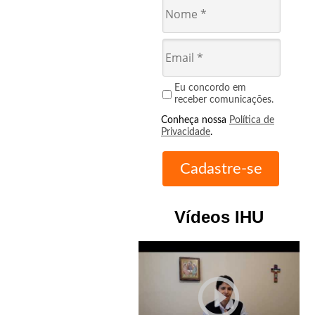
Eu concordo em
receber comunicações.
Conheça nossa
Política de
Privacidade
.
Vídeos IHU
play_circle_outline