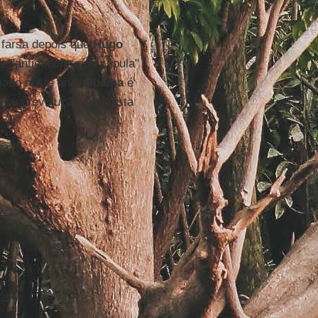
 farsa depois que
Hugo
e "antiencontro de cúpula"
riado neste ano.
Obama
é
e sua revolução socialista