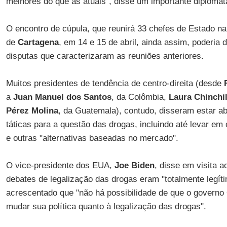
melhores do que as atuais", disse um importante diplomat
O encontro de cúpula, que reunirá 33 chefes de Estado na
de
Cartagena
, em 14 e 15 de abril, ainda assim, poderia
disputas que caracterizaram as reuniões anteriores.
Muitos presidentes de tendência de centro-direita (desde
a
Juan Manuel dos Santos
, da Colômbia,
Laura Chinchil
Pérez Molina
, da Guatemala), contudo, disseram estar a
táticas para a questão das drogas, incluindo até levar em
e outras "alternativas baseadas no mercado".
O vice-presidente dos EUA,
Joe Biden
, disse em visita 
debates de legalização das drogas eram "totalmente legít
acrescentado que "não há possibilidade de que o govern
mudar sua política quanto à legalização das drogas".