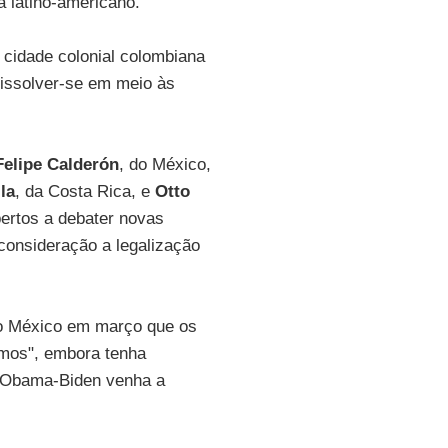
a latino-americano.
 cidade colonial colombiana
 dissolver-se em meio às
Felipe Calderón
, do México,
la
, da Costa Rica, e
Otto
bertos a debater novas
 consideração a legalização
ao México em março que os
imos", embora tenha
o Obama-Biden venha a