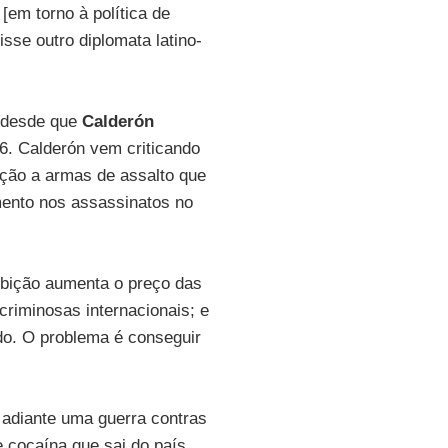
[em torno à política de
sse outro diplomata latino-
s desde que
Calderón
6. Calderón vem criticando
ção a armas de assalto que
mento nos assassinatos no
ibição aumenta o preço das
criminosas internacionais; e
o. O problema é conseguir
o adiante uma guerra contras
 cocaína que sai do país,