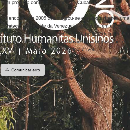
em protesto contra a ausência de Cuba.
O encontro de 2005 desintegrou-se e acabou virando uma
Chávez
, presidente da Venezuela, discursou em um grand
contra os americanos. A temperatura política deve ter esf
popular na região, enquanto
Chávez
luta contra o câncer 
não é mais considerada um modelo crível.
⚠️
Comunicar erro