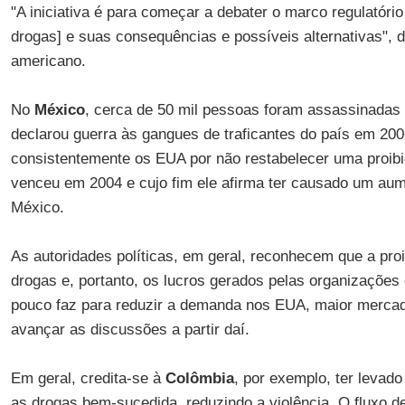
"A iniciativa é para começar a debater o marco regulatório 
drogas] e suas consequências e possíveis alternativas", di
americano.
No
México
, cerca de 50 mil pessoas foram assassinada
declarou guerra às gangues de traficantes do país em 200
consistentemente os EUA por não restabelecer uma proibi
venceu em 2004 e cujo fim ele afirma ter causado um au
México.
As autoridades políticas, em geral, reconhecem que a pro
drogas e, portanto, os lucros gerados pelas organizações 
pouco faz para reduzir a demanda nos EUA, maior mercad
avançar as discussões a partir daí.
Em geral, credita-se à
Colômbia
, por exemplo, ter levad
as drogas bem-sucedida, reduzindo a violência. O fluxo de