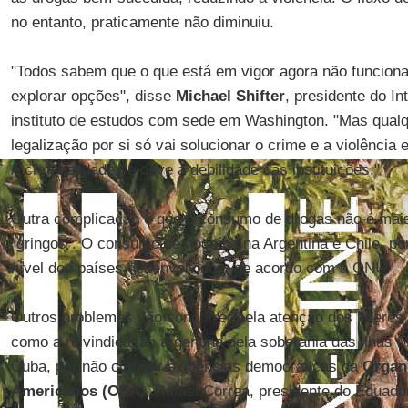
no entanto, praticamente não diminuiu.
"Todos sabem que o que está em vigor agora não funciona
explorar opções", disse
Michael Shifter
, presidente do I
instituto de estudos com sede em Washington. "Mas qual
legalização por si só vai solucionar o crime e a violênci
A criminalidade se deve à debilidade das instituições."
Outra complicação é que o consumo de drogas não é mai
"gringos". O consumo de cocaína na Argentina e Chile, po
nível dos países desenvolvidos, de acordo com a ONU.
Outros problemas vão concorrer pela atenção dos líderes 
como a reivindicação argentina pela soberania das ilhas 
Cuba, por não cumprir exigências democráticas da
Organ
Americanos (OEA
). Rafael Correa, presidente do Equador