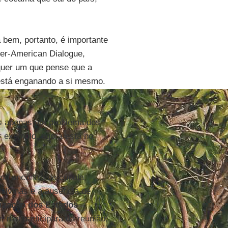
 bem, portanto, é importante
nter-American Dialogue,
quer um que pense que a
a está enganando a si mesmo.
s apenas um problema dos
r exemplo, agora está no
no encontro de cúpula,
Malvinas e a ausência de
ização dos Estados
, não participará da reunião,