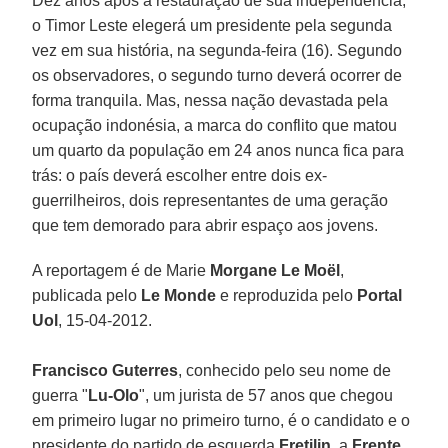
Dez anos após a restauração de sua independência,
o Timor Leste elegerá um presidente pela segunda
vez em sua história, na segunda-feira (16). Segundo
os observadores, o segundo turno deverá ocorrer de
forma tranquila. Mas, nessa nação devastada pela
ocupação indonésia, a marca do conflito que matou
um quarto da população em 24 anos nunca fica para
trás: o país deverá escolher entre dois ex-
guerrilheiros, dois representantes de uma geração
que tem demorado para abrir espaço aos jovens.
A reportagem é de Marie
Morgane Le Moël
,
publicada pelo
Le Monde
e reproduzida pelo
Portal
Uol
, 15-04-2012.
Francisco Guterres
, conhecido pelo seu nome de
guerra "
Lu-Olo
", um jurista de 57 anos que chegou
em primeiro lugar no primeiro turno, é o candidato e o
presidente do partido de esquerda
Fretilin
, a
Frente