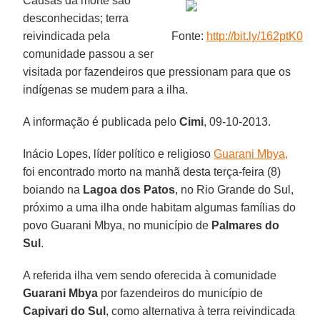
Causas da morte são
desconhecidas; terra
reivindicada pela
Fonte:
http://bit.ly/162ptK0
comunidade passou a ser
visitada por fazendeiros que pressionam para que os
indígenas se mudem para a ilha.
A informação é publicada pelo
Cimi
, 09-10-2013.
Inácio Lopes, líder político e religioso
Guarani Mbya,
foi encontrado morto na manhã desta terça-feira (8)
boiando na
Lagoa dos Patos
, no Rio Grande do Sul,
próximo a uma ilha onde habitam algumas famílias do
povo Guarani Mbya, no município de
Palmares do
Sul
.
A referida ilha vem sendo oferecida à comunidade
Guarani Mbya
por fazendeiros do município de
Capivari do Sul
, como alternativa à terra reivindicada